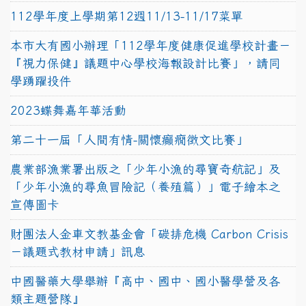
112學年度上學期第12週11/13-11/17菜單
本市大有國小辦理「112學年度健康促進學校計畫－
『視力保健』議題中心學校海報設計比賽」，請同
學踴躍投件
2023蝶舞嘉年華活動
第二十一屆「人間有情-關懷癲癇徵文比賽」
農業部漁業署出版之「少年小漁的尋寶奇航記」及
「少年小漁的尋魚冒險記（養殖篇）」電子繪本之
宣傳圖卡
財團法人金車文教基金會「碳排危機 Carbon Crisis
－議題式教材申請」訊息
中國醫藥大學舉辦『高中、國中、國小醫學營及各
類主題營隊』