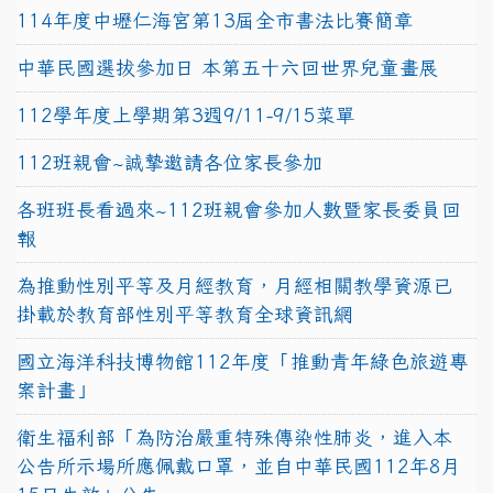
114年度中壢仁海宮第13屆全市書法比賽簡章
中華民國選拔參加日 本第五十六回世界兒童畫展
112學年度上學期第3週9/11-9/15菜單
112班親會~誠摯邀請各位家長參加
各班班長看過來~112班親會參加人數暨家長委員回
報
為推動性別平等及月經教育，月經相關教學資源已
掛載於教育部性別平等教育全球資訊網
國立海洋科技博物館112年度「推動青年綠色旅遊專
案計畫」
衛生福利部「為防治嚴重特殊傳染性肺炎，進入本
公告所示場所應佩戴口罩，並自中華民國112年8月