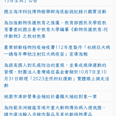
15日生效」公告
國立海洋科技博物館舉辦海底船說紀錄片觀賞活動
為加強動物保護教育之推廣，教育部國民及學前教
育署委託國立臺中教育大學編纂《動物保護教育-同
伴動物》之教材教案
農業部動植物防疫檢疫署112年度製作「杜絕狂犬病
—請每年帶牠注射狂犬病疫苗」宣導海報
為提高國人對乳癌防治的重視，並養成規律運動的
習慣，財團法人臺灣癌症基金會擬於10月7日至10
月31日辦理「2023全民粉紅運動」實體線上健走活
動
桃園市凍卵營養金補助計畫擴大補助對象一案
為防範非洲豬瘟等境外重大動物傳染病入侵我國，
請勿違法輸入含豬肉製品及其他動植物產品