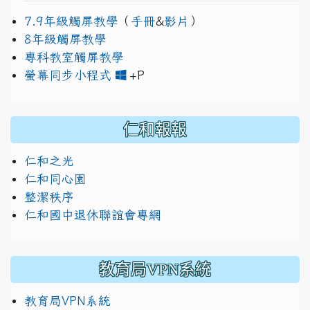
7.9年級觸屏教學
（
手冊
&
影片
）
8年級觸屏教學
專科教室觸屏教學
link to https://www.jh
link to https://drive.googl
螢幕同步小程式
+P
仁和報報
仁和之光
仁和同心園
整潔秩序
仁和國中退休聯誼會專網
教育局VPN系統
教育局VPN系統