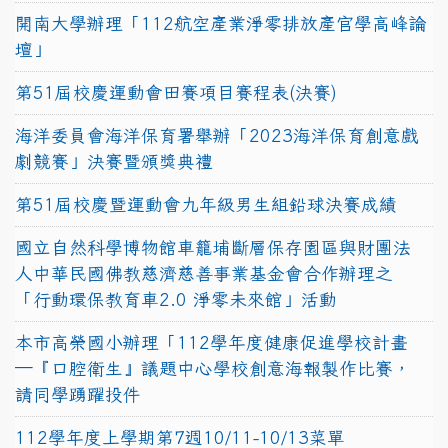
開南大學辦理「112航空產業淨零排放產官學高峰論
壇」
第51屆校慶運動會田賽項目賽程表(決賽)
海洋委員會海洋保育署舉辦「2023海洋保育創意戲
劇競賽」決賽暨頒獎典禮
第51屆校慶暨運動會九年級男生組鉛球決賽成績
國立自然科學博物館車籠埔斷層保存園區與財團法
人中華民國佛教慈濟慈善事業基金會合作辦理之
「行動環保教育車2.0 淨零未來館」活動
本市高榮國小辦理「112學年度健康促進學校計畫
─『口腔衛生』議題中心學校創意海報製作比賽，
請同學踴躍投件
112學年度上學期第7週10/11-10/13菜單