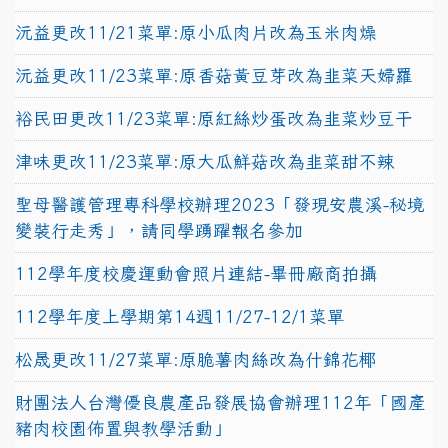
沅益更改11/21菜單:原小瓜肉片改為玉米肉燥
沅益更改11/23菜單:原香菇黃豆芽改為韭菜天婦羅
裕民田更改11/23菜單:原紅絲炒蛋改為韭菜炒豆干
津味更改11/23菜單:原大瓜鮮菇改為韭菜甜不辣
聖母醫護管理專科學校辦理2023「發現安農溪-秘境
變裝行走秀」，請同學踴躍報名參加
112學年度校慶運動會照片連結-畢冊廠商拍攝
112學年度上學期第14週11/27-12/1菜單
松晟更改11/27菜單:原脆薯肉絲改為什錦花椰
財團法人台灣優良農產品發展協會辦理112年「國產
豬肉校園佈置與教學活動」