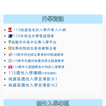
:::
升學資訊
115桃連區免試入學作業入口網
link to https://www.jhjhs.tyc.edu.tw/modules/tadnew
link to http://tyc.entry.ed
link to http://tyc.entry.ed
115年度各升學管道簡章
桃園市升高中五專入學平台
技專校院招生委員會聯合會
115學年特色招生專業群科甄選簡章
115學年技藝技能優良學生甄選簡章
115學年
大園國際高中
特招入學簡章
115適性入學講綱
(9年級適用)
link to https://docs.google.com/presentation/
桃連區適性入學宣導影片1
link to https://docs.google.com/presentation/
114適性入學講綱
1111
桃連區適性入學宣導影片2
(
新生入學專區