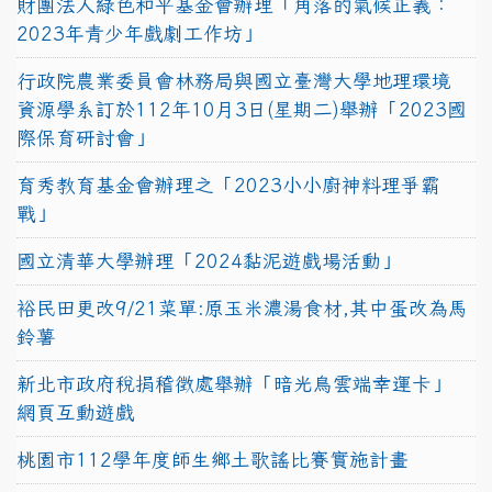
財團法人綠色和平基金會辦理「角落的氣候正義：
2023年青少年戲劇工作坊」
行政院農業委員會林務局與國立臺灣大學地理環境
資源學系訂於112年10月3日(星期二)舉辦「2023國
際保育研討會」
育秀教育基金會辦理之「2023小小廚神料理爭霸
戰」
國立清華大學辦理「2024黏泥遊戲場活動」
裕民田更改9/21菜單:原玉米濃湯食材,其中蛋改為馬
鈴薯
新北市政府稅捐稽徵處舉辦「暗光鳥雲端幸運卡」
網頁互動遊戲
桃園市112學年度師生鄉土歌謠比賽實施計畫