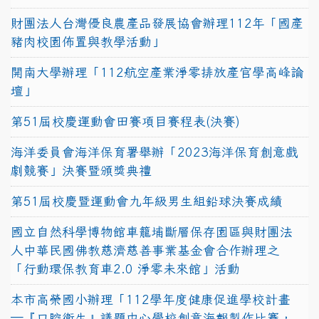
財團法人台灣優良農產品發展協會辦理112年「國產
豬肉校園佈置與教學活動」
開南大學辦理「112航空產業淨零排放產官學高峰論
壇」
第51屆校慶運動會田賽項目賽程表(決賽)
海洋委員會海洋保育署舉辦「2023海洋保育創意戲
劇競賽」決賽暨頒獎典禮
第51屆校慶暨運動會九年級男生組鉛球決賽成績
國立自然科學博物館車籠埔斷層保存園區與財團法
人中華民國佛教慈濟慈善事業基金會合作辦理之
「行動環保教育車2.0 淨零未來館」活動
本市高榮國小辦理「112學年度健康促進學校計畫
─『口腔衛生』議題中心學校創意海報製作比賽，