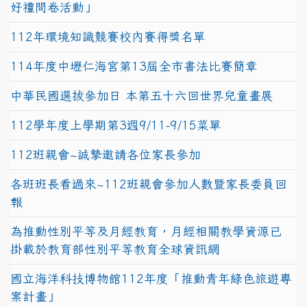
好禮問卷活動」
112年環境知識競賽校內賽得獎名單
114年度中壢仁海宮第13屆全市書法比賽簡章
中華民國選拔參加日 本第五十六回世界兒童畫展
112學年度上學期第3週9/11-9/15菜單
112班親會~誠摯邀請各位家長參加
各班班長看過來~112班親會參加人數暨家長委員回
報
為推動性別平等及月經教育，月經相關教學資源已
掛載於教育部性別平等教育全球資訊網
國立海洋科技博物館112年度「推動青年綠色旅遊專
案計畫」