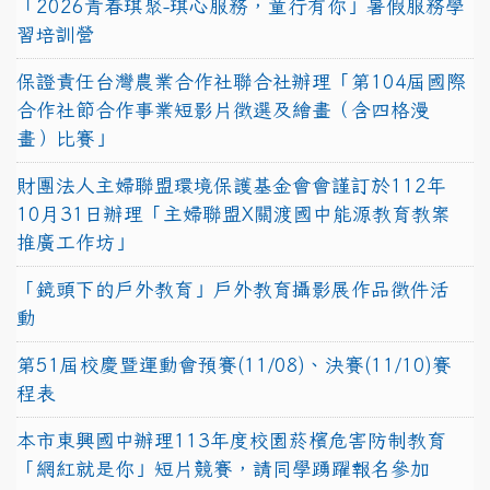
「2026青春琪聚-琪心服務，童行有你」暑假服務學
習培訓營
保證責任台灣農業合作社聯合社辦理「第104屆國際
合作社節合作事業短影片徵選及繪畫（含四格漫
畫）比賽」
財團法人主婦聯盟環境保護基金會會謹訂於112年
10月31日辦理「主婦聯盟X關渡國中能源教育教案
推廣工作坊」
「鏡頭下的戶外教育」戶外教育攝影展作品徵件活
動
第51屆校慶暨運動會預賽(11/08)、決賽(11/10)賽
程表
本市東興國中辦理113年度校園菸檳危害防制教育
「網紅就是你」短片競賽，請同學踴躍報名參加