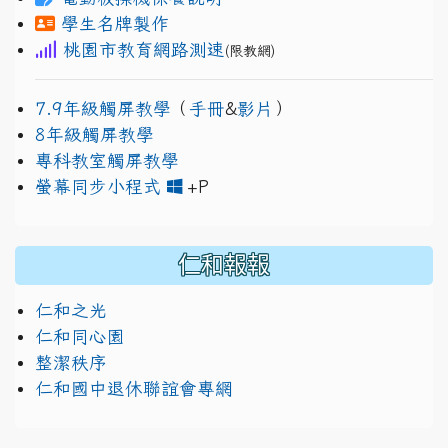
學生名牌製作
桃園市教育網路測速
(限教網)
7.9年級觸屏教學
（
手冊
&
影片
）
8年級觸屏教學
專科教室觸屏教學
link to https://www.jh
link to https://drive.googl
螢幕同步小程式
+P
仁和報報
仁和之光
仁和同心園
整潔秩序
仁和國中退休聯誼會專網