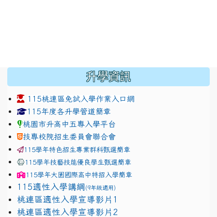
:::
升學資訊
115桃連區免試入學作業入口網
link to https://www.jhjhs.tyc.edu.tw/modules/tadnew
link to http://tyc.entry.ed
link to http://tyc.entry.ed
115年度各升學管道簡章
桃園市升高中五專入學平台
技專校院招生委員會聯合會
115學年特色招生專業群科甄選簡章
115學年技藝技能優良學生甄選簡章
115學年
大園國際高中
特招入學簡章
115適性入學講綱
(9年級適用)
link to https://docs.google.com/presentation/
桃連區適性入學宣導影片1
link to https://docs.google.com/presentation/
114適性入學講綱
1111
桃連區適性入學宣導影片2
(