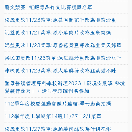
藝文競賽~拒絕毒品作文比賽獲獎名單
松晟更改11/23菜單:原醬香蘭花干改為韭菜炒蛋
沅益更改11/21菜單:原小瓜肉片改為玉米肉燥
沅益更改11/23菜單:原香菇黃豆芽改為韭菜天婦羅
裕民田更改11/23菜單:原紅絲炒蛋改為韭菜炒豆干
津味更改11/23菜單:原大瓜鮮菇改為韭菜甜不辣
聖母醫護管理專科學校辦理2023「發現安農溪-秘境
變裝行走秀」，請同學踴躍報名參加
112學年度校慶運動會照片連結-畢冊廠商拍攝
112學年度上學期第14週11/27-12/1菜單
松晟更改11/27菜單:原脆薯肉絲改為什錦花椰