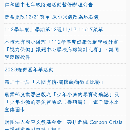
仁和國中七年級路跑活動暫停辦理公告
沅益更改12/21菜單:原小米飯改為地瓜飯
112學年度上學期第12週11/13-11/17菜單
本市大有國小辦理「112學年度健康促進學校計畫－
『視力保健』議題中心學校海報設計比賽」，請同
學踴躍投件
2023蝶舞嘉年華活動
第二十一屆「人間有情-關懷癲癇徵文比賽」
農業部漁業署出版之「少年小漁的尋寶奇航記」及
「少年小漁的尋魚冒險記（養殖篇）」電子繪本之
宣傳圖卡
財團法人金車文教基金會「碳排危機 Carbon Crisis
－議題式教材申請」訊息