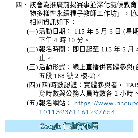
四、
該會為推廣前揭賽事並深化氣候教育，
物多樣性永續種子教師工作坊」，協
相關資訊如下：
(一)
活動日期： 115 年 5 月 6 日 (星
下午 4 時 10 分。
(二)
報名時間：即日起至 115 年 5 月 
止。
(三)
活動形式：線上直播併實體參與(
五段 188 號 2 樓-2)。
(四)
(四)時數認證：實體參與者， TA
育時數與公務人員時數各 2 小時
(五)
報名網站：
https://www.accup
101139361161297654
Google 仁和行事曆