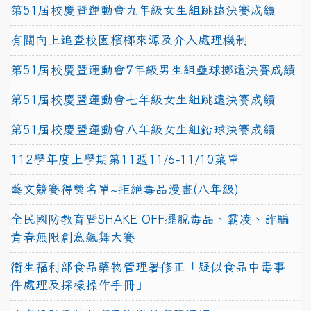
第51屆校慶暨運動會九年級女生組跳遠決賽成績
有關向上追查校園檳榔來源及介入處理機制
第51屆校慶暨運動會7年級男生組壘球擲遠決賽成績
第51屆校慶暨運動會七年級女生組跳遠決賽成績
第51屆校慶暨運動會八年級女生組鉛球決賽成績
112學年度上學期第11週11/6-11/10菜單
藝文競賽得獎名單~拒絕毒品漫畫(八年級)
全民國防教育暨SHAKE OFF擺脫毒品、霸凌、詐騙
青春無限創意飆舞大賽
衛生福利部食品藥物管理署修正「疑似食品中毒事
件處理及採樣操作手冊」