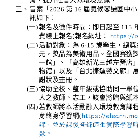
三、
旨案「2026 第 16 屆氣候變遷國
訊如下：
(一)
報名及徵件時間：即日起至 115 年 
費線上報名(報名網址：
https:/
(二)
活動對象：為 6-15 歲學生，總獎
元，獎品為美術用品。全國賽獲
一館」、「高雄新光三越左營店
物館」以及「台北捷運藝文廊」
謝狀及畫冊。
(三)
協助全校、整年級或協助同一單位
人之教師、志工，該會將贈與紙
(四)
若教師將本活動融入環境教育課
育終身學習網(
https://elearn.
課，並於課後登錄師生實際學習
數。