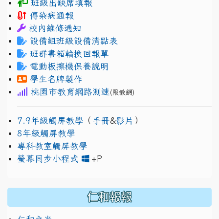
班級出缺席填報
傳染病通報
校內維修通知
設備組班級設備清點表
班群書箱輪換回報單
電動板擦機保養說明
學生名牌製作
桃園市教育網路測速
(限教網)
7.9年級觸屏教學
（
手冊
&
影片
）
8年級觸屏教學
專科教室觸屏教學
link to https://www.jh
link to https://drive.googl
螢幕同步小程式
+P
仁和報報