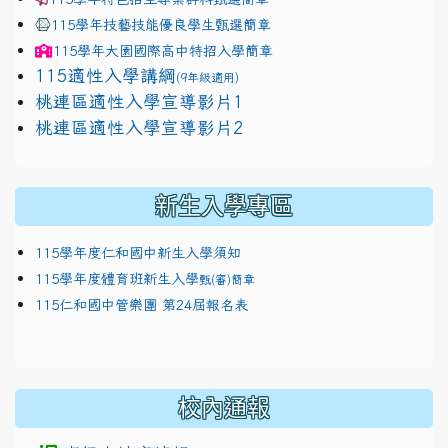
115學年技藝技能優良學生甄選簡章
115學年
大園國際高中
特招入學簡章
115適性入學講綱
(9年級適用)
link to https://docs.google.com/presentation/
桃連區適性入學宣導影片1
link to https://docs.google.com/presentation/
114適性入學講綱
1111
桃連區適性入學宣導影片2
(
新生入學專區
115學年度仁和國中新生入學須知
115學年度體育班新生入學
甄(審)簡章
115仁和國中管樂團 第24屆報名表
校內通報