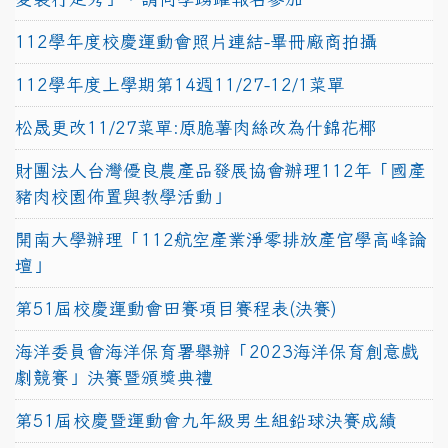
112學年度校慶運動會照片連結-畢冊廠商拍攝
112學年度上學期第14週11/27-12/1菜單
松晟更改11/27菜單:原脆薯肉絲改為什錦花椰
財團法人台灣優良農產品發展協會辦理112年「國產
豬肉校園佈置與教學活動」
開南大學辦理「112航空產業淨零排放產官學高峰論
壇」
第51屆校慶運動會田賽項目賽程表(決賽)
海洋委員會海洋保育署舉辦「2023海洋保育創意戲
劇競賽」決賽暨頒獎典禮
第51屆校慶暨運動會九年級男生組鉛球決賽成績