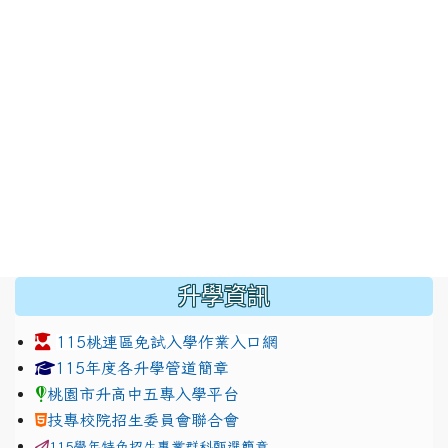
:::
升學資訊
115桃連區免試入學作業入口網
link to https://www.jhjhs.tyc.edu.tw/modules/tadnew
link to http://tyc.entry.ed
link to http://tyc.entry.ed
115年度各升學管道簡章
桃園市升高中五專入學平台
技專校院招生委員會聯合會
115學年特色招生專業群科甄選簡章