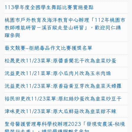
113學年度全國學生舞蹈比賽實施要點
桃園市戶外教育及海洋教育中心辦理「112年桃園市
教師增能研習－溪百縱走登山研習」，歡迎同仁踴
躍參與
藝文競賽~拒絕毒品作文比賽獲獎名單
松晟更改11/23菜單:原醬香蘭花干改為韭菜炒蛋
沅益更改11/21菜單:原小瓜肉片改為玉米肉燥
沅益更改11/23菜單:原香菇黃豆芽改為韭菜天婦羅
裕民田更改11/23菜單:原紅絲炒蛋改為韭菜炒豆干
津味更改11/23菜單:原大瓜鮮菇改為韭菜甜不辣
聖母醫護管理專科學校辦理2023「發現安農溪-秘境
變裝行走秀」，請同學踴躍報名參加