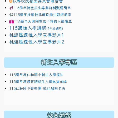
技專校院招生委員會聯合會
115學年特色招生專業群科甄選簡章
115學年技藝技能優良學生甄選簡章
115學年
大園國際高中
特招入學簡章
115適性入學講綱
(9年級適用)
link to https://docs.google.com/presentation/
桃連區適性入學宣導影片1
link to https://docs.google.com/presentation/
114適性入學講綱
1111
桃連區適性入學宣導影片2
(
新生入學專區
115學年度仁和國中新生入學須知
115學年度體育班新生入學
甄(審)簡章
115仁和國中管樂團 第24屆報名表
校內通報