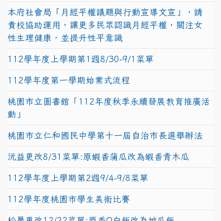
本府社會局「月經平權議題與行動宣導文宣」，請
貴校協助運用，讓更多民眾認識月經平權，關注女
性生理健康，並提升性平意識
112學年度上學期第1週8/30-9/1菜單
112學年度第一學期始業式流程
桃園市立圖書館「112年度秋季永續發展教育推廣活
動」
桃園市立仁和國民中學第十一屆自治市長選舉辦法
沅益更改8/31菜單:原蝦香蒲瓜改為蝦香青木瓜
112學年度上學期第2週9/4-9/8菜單
112學年度桃園市學生美術比賽
松晟更改12/22菜單:原香Q白飯改為地瓜飯