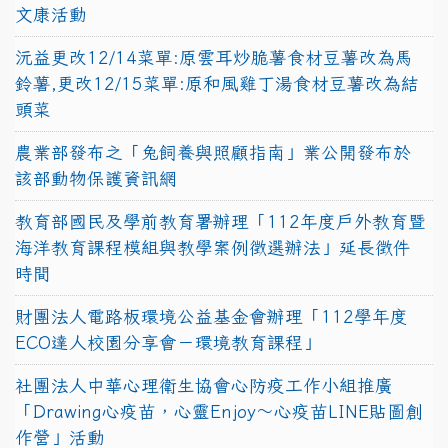
文康活動
沅益更改12/14菜單:原雲耳炒脆薯食材豆薯改為馬
鈴薯,更改12/15菜單:原和風雞丁湯食材豆薯改為結
頭菜
農業部發布之「兔飼養與照顧指南」業公開發布於
該部動物保護資訊網
教育部國民及學前教育署辦理「112年度戶外教育暨
海洋教育課程模組與教學案例徵選辦法」延長徵件
時間
財團法人電路板環境公益基金會辦理「112學年度
ECO達人校園分享會－環境教育課程」
社團法人中華心理衛生協會心防疫工作小組推廣
「Drawing心疫苗，心靈Enjoy〜心疫苗LINE貼圖創
作營」活動