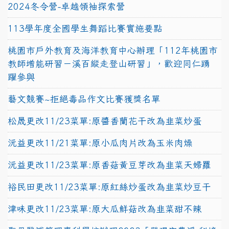
2024冬令營-卓越領袖探索營
113學年度全國學生舞蹈比賽實施要點
桃園市戶外教育及海洋教育中心辦理「112年桃園市
教師增能研習－溪百縱走登山研習」，歡迎同仁踴
躍參與
藝文競賽~拒絕毒品作文比賽獲獎名單
松晟更改11/23菜單:原醬香蘭花干改為韭菜炒蛋
沅益更改11/21菜單:原小瓜肉片改為玉米肉燥
沅益更改11/23菜單:原香菇黃豆芽改為韭菜天婦羅
裕民田更改11/23菜單:原紅絲炒蛋改為韭菜炒豆干
津味更改11/23菜單:原大瓜鮮菇改為韭菜甜不辣