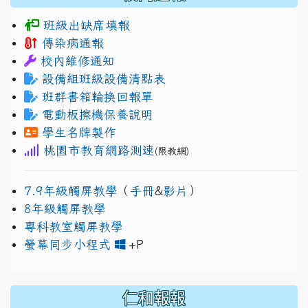
班級出缺席填報
傳染病通報
校內維修通知
設備組班級設備清點表
班群書箱輪換回報單
電動板擦機保養說明
學生名牌製作
桃園市教育網路測速
(限教網)
7.9年級觸屏教學
（
手冊
&
影片
）
8年級觸屏教學
專科教室觸屏教學
link to https://www.jh
link to https://drive.googl
螢幕同步小程式
+P
仁和報報