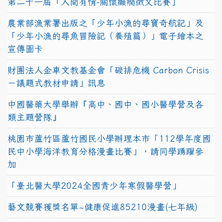
第二十一屆「人間有情-關懷癲癇徵文比賽」
農業部漁業署出版之「少年小漁的尋寶奇航記」及
「少年小漁的尋魚冒險記（養殖篇）」電子繪本之
宣傳圖卡
財團法人金車文教基金會「碳排危機 Carbon Crisis
－議題式教材申請」訊息
中國醫藥大學舉辦『高中、國中、國小醫學營及各
類主題營隊』
桃園市蘆竹區蘆竹國民小學辦理本市「112學年度國
民中小學海洋教育分格漫畫比賽」，請同學踴躍參
加
「臺北醫大學2024全國青少年寒假醫學營」
藝文競賽獲獎名單~健康促進85210漫畫(七年級)