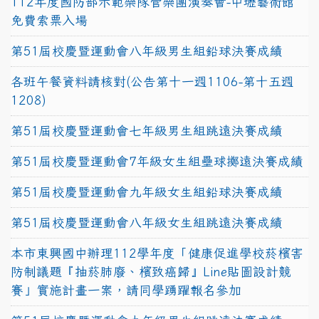
112年度國防部示範樂隊管樂團演奏會-中壢藝術館
免費索票入場
第51屆校慶暨運動會八年級男生組鉛球決賽成績
各班午餐資料請核對(公告第十一週1106-第十五週
1208)
第51屆校慶暨運動會七年級男生組跳遠決賽成績
第51屆校慶暨運動會7年級女生組壘球擲遠決賽成績
第51屆校慶暨運動會九年級女生組鉛球決賽成績
第51屆校慶暨運動會八年級女生組跳遠決賽成績
本市東興國中辦理112學年度「健康促進學校菸檳害
防制議題『抽菸肺廢、檳致癌歸』Line貼圖設計競
賽」實施計畫一案，請同學踴躍報名參加