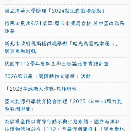
國立清華大學辦理「2024黏泥遊戲場活動」
裕民田更改9/21菜單:原玉米濃湯食材,其中蛋改為馬
鈴薯
新北市政府稅捐稽徵處舉辦「暗光鳥雲端幸運卡」
網頁互動遊戲
桃園市112學年度師生鄉土歌謠比賽實施計畫
2026第五屆「關懷動物文學獎」活動
「2023年減碳大作戰-教師研習」
亞太能源科學教育協會辦理「2025 KidWind風力能
源亞洲聯賽」
為倡導全民以實際行動參與生態永續，國立海洋科
技博物館特於今（112）年暑假期間推出「學生愛地