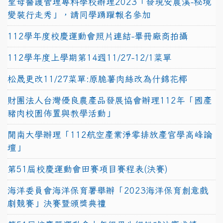
聖母醫護管理專科學校辦理2023「發現安農溪-秘境
變裝行走秀」，請同學踴躍報名參加
112學年度校慶運動會照片連結-畢冊廠商拍攝
112學年度上學期第14週11/27-12/1菜單
松晟更改11/27菜單:原脆薯肉絲改為什錦花椰
財團法人台灣優良農產品發展協會辦理112年「國產
豬肉校園佈置與教學活動」
開南大學辦理「112航空產業淨零排放產官學高峰論
壇」
第51屆校慶運動會田賽項目賽程表(決賽)
海洋委員會海洋保育署舉辦「2023海洋保育創意戲
劇競賽」決賽暨頒獎典禮