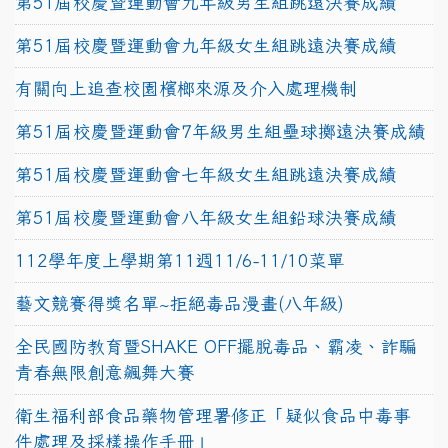
第51屆校慶暨運動會九年級男生組跳遠決賽成績
第51屆校慶暨運動會九年級女生組跳遠決賽成績
有關向上追查校園檳榔來源及介入處理機制
第51屆校慶暨運動會7年級男生組壘球擲遠決賽成績
第51屆校慶暨運動會七年級女生組跳遠決賽成績
第51屆校慶暨運動會八年級女生組鉛球決賽成績
112學年度上學期第11週11/6-11/10菜單
藝文競賽得獎名單~拒絕毒品漫畫(八年級)
全民國防教育暨SHAKE OFF擺脫毒品、霸凌、詐騙
青春無限創意飆舞大賽
衛生福利部食品藥物管理署修正「疑似食品中毒事
件處理及採樣操作手冊」