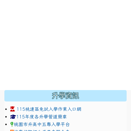
:::
升學資訊
115桃連區免試入學作業入口網
link to https://www.jhjhs.tyc.edu.tw/modules/tadnew
link to http://tyc.entry.ed
link to http://tyc.entry.ed
115年度各升學管道簡章
桃園市升高中五專入學平台