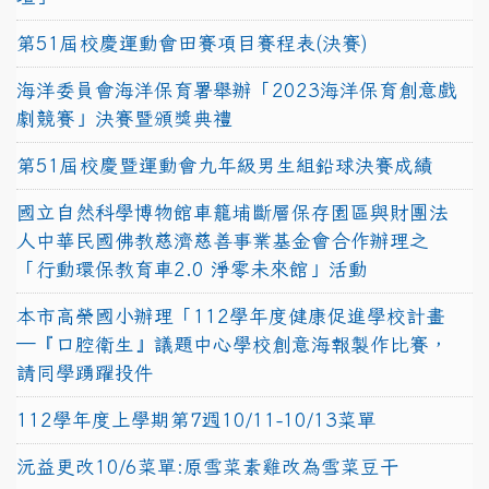
第51屆校慶運動會田賽項目賽程表(決賽)
海洋委員會海洋保育署舉辦「2023海洋保育創意戲
劇競賽」決賽暨頒獎典禮
第51屆校慶暨運動會九年級男生組鉛球決賽成績
國立自然科學博物館車籠埔斷層保存園區與財團法
人中華民國佛教慈濟慈善事業基金會合作辦理之
「行動環保教育車2.0 淨零未來館」活動
本市高榮國小辦理「112學年度健康促進學校計畫
─『口腔衛生』議題中心學校創意海報製作比賽，
請同學踴躍投件
112學年度上學期第7週10/11-10/13菜單
沅益更改10/6菜單:原雪菜素雞改為雪菜豆干