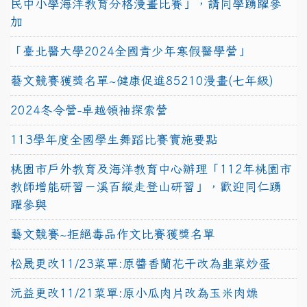
民中小學海洋教育分格漫畫比賽」，請同學踴躍參
加
「臺北醫大學2024全國青少年寒假醫學營」
藝文競賽獲獎名單~健康促進85210漫畫(七年級)
2024冬令營-卓越領袖探索營
113學年度全國學生舞蹈比賽實施要點
桃園市戶外教育及海洋教育中心辦理「112年桃園市
教師增能研習－溪百縱走登山研習」，歡迎同仁踴
躍參與
藝文競賽~拒絕毒品作文比賽獲獎名單
松晟更改11/23菜單:原醬香蘭花干改為韭菜炒蛋
沅益更改11/21菜單:原小瓜肉片改為玉米肉燥