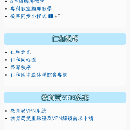
8年級觸屏教學
專科教室觸屏教學
link to https://www.jh
link to https://drive.googl
螢幕同步小程式
+P
仁和報報
仁和之光
仁和同心園
整潔秩序
仁和國中退休聯誼會專網
教育局VPN系統
教育局VPN系統
教育局雙重驗證及VPN解鎖需求申請