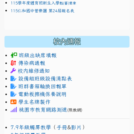
115學年度體育班新生入學
甄(審)簡章
115仁和國中管樂團 第24屆報名表
校內通報
班級出缺席填報
傳染病通報
校內維修通知
設備組班級設備清點表
班群書箱輪換回報單
電動板擦機保養說明
學生名牌製作
桃園市教育網路測速
(限教網)
7.9年級觸屏教學
（
手冊
&
影片
）