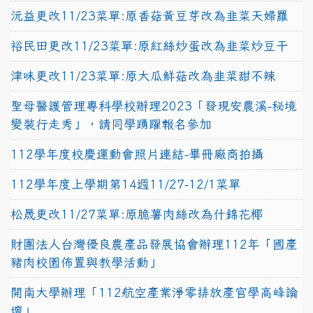
沅益更改11/23菜單:原香菇黃豆芽改為韭菜天婦羅
裕民田更改11/23菜單:原紅絲炒蛋改為韭菜炒豆干
津味更改11/23菜單:原大瓜鮮菇改為韭菜甜不辣
聖母醫護管理專科學校辦理2023「發現安農溪-秘境
變裝行走秀」，請同學踴躍報名參加
112學年度校慶運動會照片連結-畢冊廠商拍攝
112學年度上學期第14週11/27-12/1菜單
松晟更改11/27菜單:原脆薯肉絲改為什錦花椰
財團法人台灣優良農產品發展協會辦理112年「國產
豬肉校園佈置與教學活動」
開南大學辦理「112航空產業淨零排放產官學高峰論
壇」