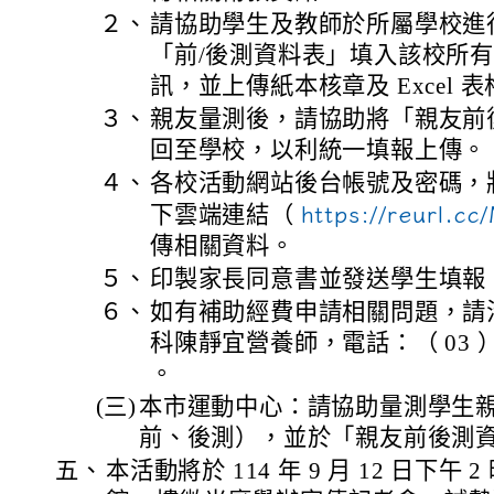
２、
請協助學生及教師於所屬學校進
「前/後測資料表」填入該校所
訊，並上傳紙本核章及 Excel 
３、
親友量測後，請協助將「親友前
回至學校，以利統一填報上傳。
４、
各校活動網站後台帳號及密碼，將於
下雲端連結（
https://reurl.c
傳相關資料。
５、
印製家長同意書並發送學生填報
６、
如有補助經費申請相關問題，請
科陳靜宜營養師，電話：（ 03 ） 33
。
(三)
本市運動中心：請協助量測學生
前、後測），並於「親友前後測
五、
本活動將於 114 年 9 月 12 日下