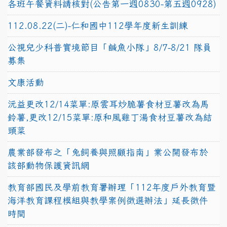
各班午餐資料請核對(公告第一週0830-第五週0928)
112.08.22(二)-仁和國中112學年度新生訓練
公視兒少科普實境節目「鹹魚小隊」8/7-8/21 隊員
募集
文康活動
沅益更改12/14菜單:原雲耳炒脆薯食材豆薯改為馬
鈴薯,更改12/15菜單:原和風雞丁湯食材豆薯改為結
頭菜
農業部發布之「兔飼養與照顧指南」業公開發布於
該部動物保護資訊網
教育部國民及學前教育署辦理「112年度戶外教育暨
海洋教育課程模組與教學案例徵選辦法」延長徵件
時間