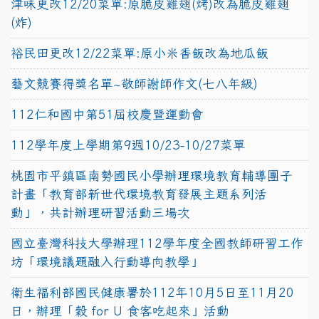
津味更改12/20菜單:原脆皮雞翅(烤)改為脆皮雞翅
(炸)
裕民田更改12/22菜單:原小米香飯改為地瓜飯
藝文競賽得獎名單~敬師謝師作文(七八年級)
112仁和國中第51屆校慶暨運動會
112學年度上學期第9週10/23-10/27菜單
桃園市平鎮區南勢國民小學辦理環境教育輔導團子
計畫「教育部新世代環境教育發展主題系列活
動」，共計辦理研習活動三場次
國立臺灣科技大學辦理112學年度全國教師研習工作
坊「環境議題融入行動導向教學」
衛生福利部國民健康署於112年10月5日至11月20
日，辦理「穀 for U 食客吃起來」活動