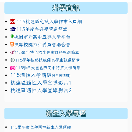
:::
升學資訊
115桃連區免試入學作業入口網
link to https://www.jhjhs.tyc.edu.tw/modules/tadnew
link to http://tyc.entry.ed
link to http://tyc.entry.ed
115年度各升學管道簡章
桃園市升高中五專入學平台
技專校院招生委員會聯合會
115學年特色招生專業群科甄選簡章
115學年技藝技能優良學生甄選簡章
115學年
大園國際高中
特招入學簡章
115適性入學講綱
(9年級適用)
link to https://docs.google.com/presentation/
桃連區適性入學宣導影片1
link to https://docs.google.com/presentation/
114適性入學講綱
1111
桃連區適性入學宣導影片2
(
新生入學專區
115學年度仁和國中新生入學須知