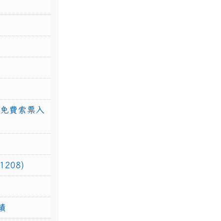
館免費索票入
208)
績