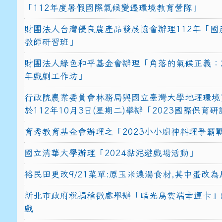
「112年度暑假國際氣候變遷環境教育營隊」
財團法人台灣優良農產品發展協會辦理112年「國
教師研習班」
財團法人綠色和平基金會辦理「角落的氣候正義：2
年戲劇工作坊」
行政院農業委員會林務局與國立臺灣大學地理環境
於112年10月3日(星期二)舉辦「2023國際保育
育秀教育基金會辦理之「2023小小廚神料理爭霸
國立清華大學辦理「2024黏泥遊戲場活動」
裕民田更改9/21菜單:原玉米濃湯食材,其中蛋改為
新北市政府稅捐稽徵處舉辦「暗光鳥雲端幸運卡」
戲