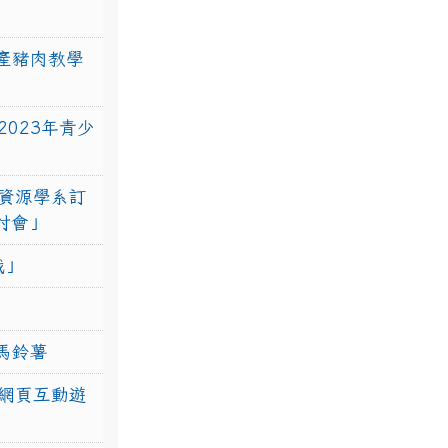
產豬肉教學
023年青少
資源學系訂
研討會」
戰」
馬鈴薯
網頁互動遊