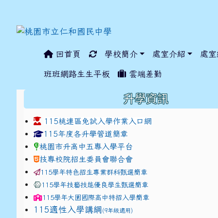
回首頁
學校簡介
處室介紹
處室
:::
班班網路生生平板
雲端差勤
:::
升學資訊
115桃連區免試入學作業入口網
link to https://www.jhjhs.tyc.edu.tw/modules/ta
link to http://tyc.entr
link to http://tyc.entr
115年度各升學管道簡章
桃園市升高中五專入學平台
技專校院招生委員會聯合會
115學年特色招生專業群科甄選簡章
115學年技藝技能優良學生甄選簡章
115學年
大園國際高中
特招入學簡章
115適性入學講綱
(9年級適用)