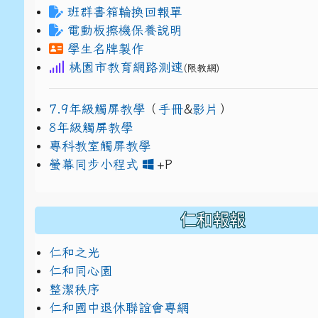
班群書箱輪換回報單
電動板擦機保養說明
學生名牌製作
桃園市教育網路測速
(限教網)
7.9年級觸屏教學
（
手冊
&
影片
）
8年級觸屏教學
專科教室觸屏教學
link to https://www
link to https://drive.g
螢幕同步小程式
+P
仁和報報
仁和之光
仁和同心園
整潔秩序
仁和國中退休聯誼會專網