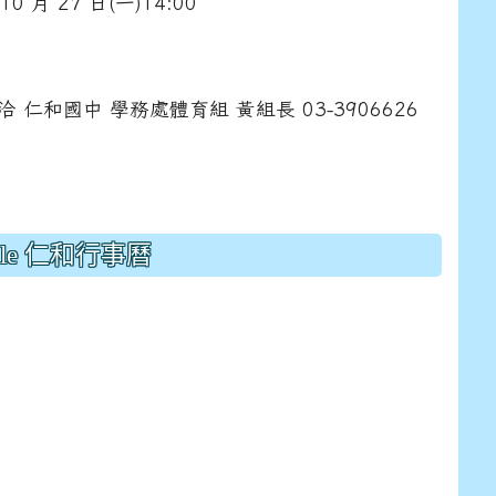
0 月 27 日(一)14:00
drive_link&ouid=115921082145615632562&rtpof=true&
drive_link&ouid=115921082145615632562&rtpof=true&
m/presentation/d/14fN7FrCDS9g9keYgSUmfVbCTNGSK
洽
仁和國中 學務處體育組 黃組長 03-3906626
gle 仁和行事曆