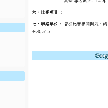
其餘 報名截止-114 年 1
ion/d/1x3bih9gNpRNolaz0znBOn--g7OisECve/edit?usp=
ion/d/1x3bih9gNpRNolaz0znBOn--g7OisECve/edit?usp=
111ㄅㄅ
link to https://docs.go114適性入學講綱
ogle.co
(
六、比賽項目 :
七、聯絡單位 :
若有比賽相關問題，請
分機 315
Goo