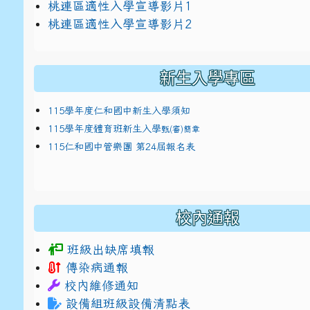
link to https://docs.google.com/presentat
桃連區適性入學宣導影片1
link to https://docs.google.com/presentat
114適性入學講綱
1
桃連區適性入學宣導影片2
(
新生入學專區
115學年度仁和國中新生入學須知
115學年度體育班新生入學
甄(審)簡章
115仁和國中管樂團 第24屆報名表
校內通報
班級出缺席填報
傳染病通報
校內維修通知
設備組班級設備清點表