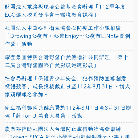
財團法人電路板環境公益基金會辦理「112學年度
ECO達人校園分享會－環境教育課程」
社團法人中華心理衛生協會心防疫工作小組推廣
「Drawing心疫苗，心靈Enjoy〜心疫苗LINE貼圖創
作營」活動
耀登集團特與台灣野望自然傳播社共同辦理 「第十
三屆台灣野望國際自然影展巡迴影展」
社會局辦理「保護青少年安全．犯罪預防宣導創意
標語競賽」延長投稿截止日至112年8月31日，請大
家踴躍報名參加。
衛生福利部國民健康署於112年8月1日至8月31日辦
理「穀 for U 美食大募集」活動
農業部補助社團法人台灣防止虐待動物協會舉辦
「Taiwan SPCA 動保小學堂-小動物飼養大小事」線