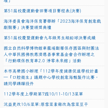
壇」
第51屆校慶運動會田賽項目賽程表(決賽)
海洋委員會海洋保育署舉辦「2023海洋保育創意戲
劇競賽」決賽暨頒獎典禮
第51屆校慶暨運動會九年級男生組鉛球決賽成績
國立自然科學博物館車籠埔斷層保存園區與財團法
人中華民國佛教慈濟慈善事業基金會合作辦理之
「行動環保教育車2.0 淨零未來館」活動
本市高榮國小辦理「112學年度健康促進學校計畫
─『口腔衛生』議題中心學校創意海報製作比賽，
請同學踴躍投件
112學年度上學期第7週10/11-10/13菜單
沅益更改10/6菜單:原雪菜素雞改為雪菜豆干