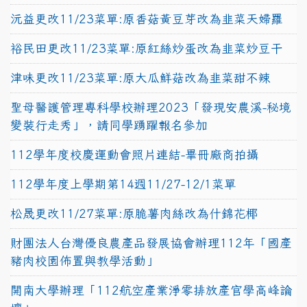
沅益更改11/23菜單:原香菇黃豆芽改為韭菜天婦羅
裕民田更改11/23菜單:原紅絲炒蛋改為韭菜炒豆干
津味更改11/23菜單:原大瓜鮮菇改為韭菜甜不辣
聖母醫護管理專科學校辦理2023「發現安農溪-秘境
變裝行走秀」，請同學踴躍報名參加
112學年度校慶運動會照片連結-畢冊廠商拍攝
112學年度上學期第14週11/27-12/1菜單
松晟更改11/27菜單:原脆薯肉絲改為什錦花椰
財團法人台灣優良農產品發展協會辦理112年「國產
豬肉校園佈置與教學活動」
開南大學辦理「112航空產業淨零排放產官學高峰論