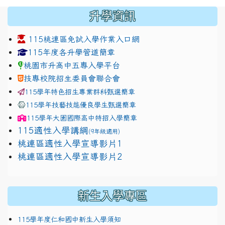
:::
升學資訊
115桃連區免試入學作業入口網
link to https://www.jhjhs.tyc.edu.tw/modules/tadnew
link to http://tyc.entry.ed
link to http://tyc.entry.ed
115年度各升學管道簡章
桃園市升高中五專入學平台
技專校院招生委員會聯合會
115學年特色招生專業群科甄選簡章
115學年技藝技能優良學生甄選簡章
115學年
大園國際高中
特招入學簡章
115適性入學講綱
(9年級適用)
link to https://docs.google.com/presentation/
桃連區適性入學宣導影片1
link to https://docs.google.com/presentation/
114適性入學講綱
1111
桃連區適性入學宣導影片2
(
新生入學專區
115學年度仁和國中新生入學須知