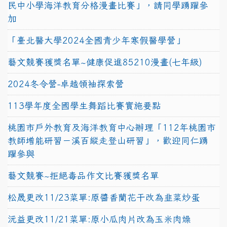
民中小學海洋教育分格漫畫比賽」，請同學踴躍參
加
「臺北醫大學2024全國青少年寒假醫學營」
藝文競賽獲獎名單~健康促進85210漫畫(七年級)
2024冬令營-卓越領袖探索營
113學年度全國學生舞蹈比賽實施要點
桃園市戶外教育及海洋教育中心辦理「112年桃園市
教師增能研習－溪百縱走登山研習」，歡迎同仁踴
躍參與
藝文競賽~拒絕毒品作文比賽獲獎名單
松晟更改11/23菜單:原醬香蘭花干改為韭菜炒蛋
沅益更改11/21菜單:原小瓜肉片改為玉米肉燥