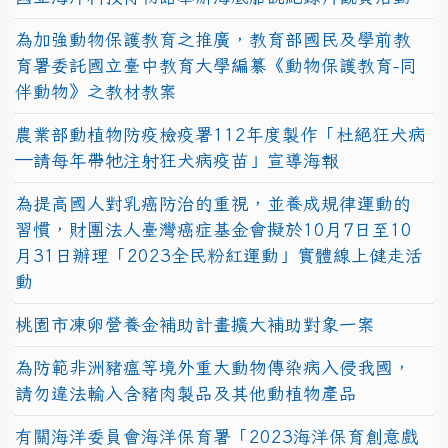
為加強動物保護教育之推廣，教育部國民及學前教
育署委託國立臺中教育大學編纂《動物保護教育-同
伴動物》之教材教案
農業部動植物防疫檢疫署112年度製作「杜絕狂犬病
—請每年帶牠注射狂犬病疫苗」宣導海報
為提高國人對乳癌防治的重視，並養成規律運動的
習慣，財團法人臺灣癌症基金會擬於10月7日至10
月31日辦理「2023全民粉紅運動」實體線上健走活
動
桃園市凍卵營養金補助計畫擴大補助對象一案
為防範非洲豬瘟等境外重大動物傳染病入侵我國，
請勿違法輸入含豬肉製品及其他動植物產品
有關海洋委員會海洋保育署「2023海洋保育創意戲