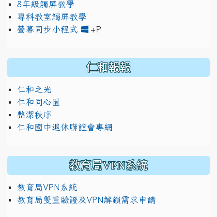
8年級觸屏教學
專科教室觸屏教學
link to https://www.jh
link to https://drive.googl
螢幕同步小程式
+P
仁和報報
仁和之光
仁和同心園
整潔秩序
仁和國中退休聯誼會專網
教育局VPN系統
教育局VPN系統
教育局雙重驗證及VPN解鎖需求申請