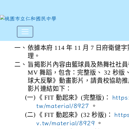
衛生福利部國民健康署製作之「《
:::
一、
依據本府 114 年 11 月 7 日府衛健字第
理。
二、
旨揭影片內容由籃球員及熱舞社社員帶跳
MV 舞蹈，包含：完整版、 32 秒版、 
球大反擊》動畫影片，請貴校協助推
影片連結如下：
(一)
《 FIT 動起來》(完整版)：
https
tw/material/8927
。
(二)
《 FIT 動起來》(32 秒版)：
http
v.tw/material/8929
。