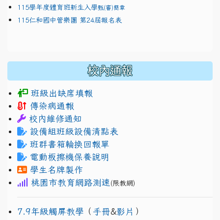
115學年度體育班新生入學
甄(審)簡章
115仁和國中管樂團 第24屆報名表
校內通報
班級出缺席填報
傳染病通報
校內維修通知
設備組班級設備清點表
班群書箱輪換回報單
電動板擦機保養說明
學生名牌製作
桃園市教育網路測速
(限教網)
7.9年級觸屏教學
（
手冊
&
影片
）