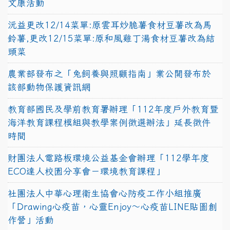
文康活動
沅益更改12/14菜單:原雲耳炒脆薯食材豆薯改為馬
鈴薯,更改12/15菜單:原和風雞丁湯食材豆薯改為結
頭菜
農業部發布之「兔飼養與照顧指南」業公開發布於
該部動物保護資訊網
教育部國民及學前教育署辦理「112年度戶外教育暨
海洋教育課程模組與教學案例徵選辦法」延長徵件
時間
財團法人電路板環境公益基金會辦理「112學年度
ECO達人校園分享會－環境教育課程」
社團法人中華心理衛生協會心防疫工作小組推廣
「Drawing心疫苗，心靈Enjoy〜心疫苗LINE貼圖創
作營」活動