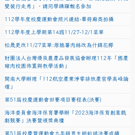
變裝行走秀」，請同學踴躍報名參加
112學年度校慶運動會照片連結-畢冊廠商拍攝
112學年度上學期第14週11/27-12/1菜單
松晟更改11/27菜單:原脆薯肉絲改為什錦花椰
財團法人台灣優良農產品發展協會辦理112年「國產
豬肉校園佈置與教學活動」
開南大學辦理「112航空產業淨零排放產官學高峰論
壇」
第51屆校慶運動會田賽項目賽程表(決賽)
海洋委員會海洋保育署舉辦「2023海洋保育創意戲
劇競賽」決賽暨頒獎典禮
第51屆校慶暨運動會九年級男生組鉛球決賽成績