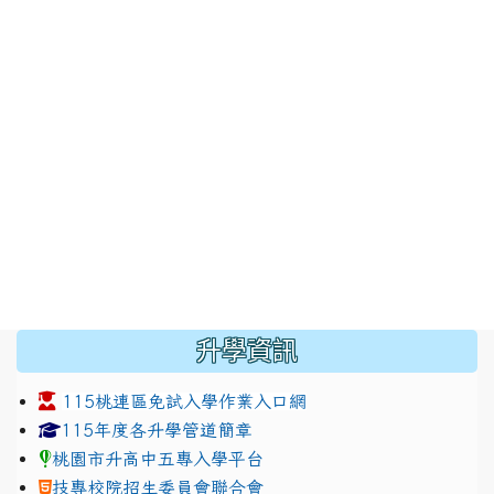
:::
升學資訊
115桃連區免試入學作業入口網
link to https://www.jhjhs.tyc.edu.tw/modules/tadnew
link to http://tyc.entry.ed
link to http://tyc.entry.ed
115年度各升學管道簡章
桃園市升高中五專入學平台
技專校院招生委員會聯合會