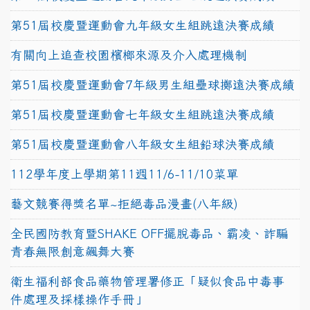
第51屆校慶暨運動會九年級女生組跳遠決賽成績
有關向上追查校園檳榔來源及介入處理機制
第51屆校慶暨運動會7年級男生組壘球擲遠決賽成績
第51屆校慶暨運動會七年級女生組跳遠決賽成績
第51屆校慶暨運動會八年級女生組鉛球決賽成績
112學年度上學期第11週11/6-11/10菜單
藝文競賽得獎名單~拒絕毒品漫畫(八年級)
全民國防教育暨SHAKE OFF擺脫毒品、霸凌、詐騙
青春無限創意飆舞大賽
衛生福利部食品藥物管理署修正「疑似食品中毒事
件處理及採樣操作手冊」