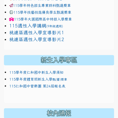
115學年特色招生專業群科甄選簡章
115學年技藝技能優良學生甄選簡章
115學年
大園國際高中
特招入學簡章
115適性入學講綱
(9年級適用)
link to https://docs.google.com/presentation/
桃連區適性入學宣導影片1
link to https://docs.google.com/presentation/
114適性入學講綱
1111
桃連區適性入學宣導影片2
(
新生入學專區
115學年度仁和國中新生入學須知
115學年度體育班新生入學
甄(審)簡章
115仁和國中管樂團 第24屆報名表
校內通報