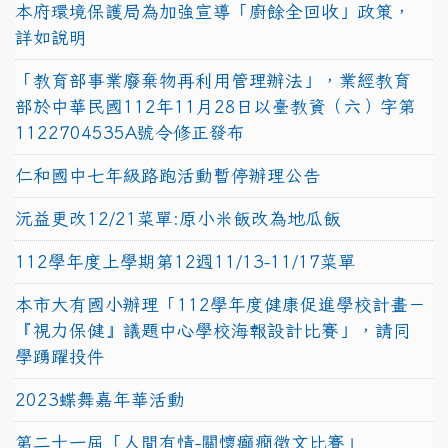
本府環境保護局為加強宣導「廚餘全回收」政策，
詳如說明
「教育部事業廢棄物再利用管理辦法」，業經教育
部於中華民國112年11月28日以臺教資（六）字第
1122704535A號令修正發布
仁和國中七年級路跑活動暫停辦理公告
沅益更改12/21菜單:原小米飯改為地瓜飯
112學年度上學期第12週11/13-11/17菜單
本市大有國小辦理「112學年度健康促進學校計畫－
『視力保健』議題中心學校海報設計比賽」，請同
學踴躍投件
2023蝶舞嘉年華活動
第二十一屆「人間有情-關懷癲癇徵文比賽」