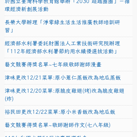
於國立臺灣科學教育館舉辦「2030 超越圈圈」－循
環經濟新創展活動
長榮大學辦理「淨零綠生活生活推廣教師培訓研
習」
經濟部水利署委託財團法人工業技術研究院辦理
「112年經濟部水利署節約用水績優選拔活動」
藝文競賽得獎名單~七年級敬師謝師漫畫
津味更改12/21菜單:原小薏仁蒸飯改為地瓜蒸飯
津味更改12/20菜單:原脆皮雞翅(烤)改為脆皮雞翅
(炸)
裕民田更改12/22菜單:原小米香飯改為地瓜飯
藝文競賽得獎名單~敬師謝師作文(七八年級)