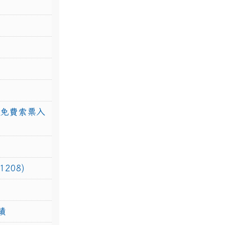
館免費索票入
208)
績