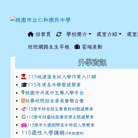
回首頁
學校簡介
處室介紹
處室
:::
班班網路生生平板
雲端差勤
:::
升學資訊
115桃連區免試入學作業入口網
link to https://www.jhjhs.tyc.edu.tw/modules/ta
link to http://tyc.entr
link to http://tyc.entr
115年度各升學管道簡章
桃園市升高中五專入學平台
技專校院招生委員會聯合會
115學年特色招生專業群科甄選簡章
115學年技藝技能優良學生甄選簡章
115學年
大園國際高中
特招入學簡章
115適性入學講綱
(9年級適用)