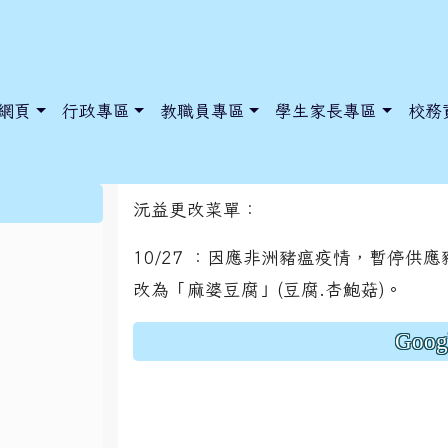
網頁
行政專區
教職員專區
學生家長專區
校務
更改菜單公告-沅益
:::
沅益更改菜單：
10/27 ：因應非洲豬瘟疫情，暫停供
dnews/index.php?nsn=5425
y.edu.tw/NoExamImitate_TL/NoExamImitateHome/Page/Public
y.edu.tw/NoExamImitate_TL/NoExamImitateHome/Page/Public
改為「麻婆豆腐」(豆腐.杏鮑菇)。
Goo