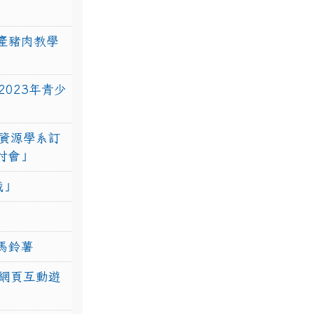
產豬肉教學
023年青少
資源學系訂
研討會」
戰」
馬鈴薯
網頁互動遊