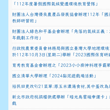
「112年度暑假國際氣候變遷環境教育營隊」
財團法人台灣優良農產品發展協會辦理112年「國
教師研習班」
財團法人綠色和平基金會辦理「角落的氣候正義：2
年戲劇工作坊」
行政院農業委員會林務局與國立臺灣大學地理環境
於112年10月3日(星期二)舉辦「2023國際保育
育秀教育基金會辦理之「2023小小廚神料理爭霸
國立清華大學辦理「2024黏泥遊戲場活動」
裕民田更改9/21菜單:原玉米濃湯食材,其中蛋改為
新北市政府稅捐稽徵處舉辦「暗光鳥雲端幸運卡」
戲