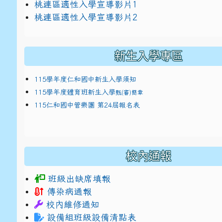
link to https://docs.google.com/presentat
桃連區適性入學宣導影片1
link to https://docs.google.com/presentat
114適性入學講綱
1
桃連區適性入學宣導影片2
(
新生入學專區
115學年度仁和國中新生入學須知
115學年度體育班新生入學
甄(審)簡章
115仁和國中管樂團 第24屆報名表
校內通報
班級出缺席填報
傳染病通報
校內維修通知
設備組班級設備清點表