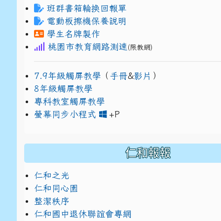
班群書箱輪換回報單
電動板擦機保養說明
學生名牌製作
桃園市教育網路測速
(限教網)
7.9年級觸屏教學
（
手冊
&
影片
）
8年級觸屏教學
專科教室觸屏教學
link to https://www
link to https://drive.g
螢幕同步小程式
+P
仁和報報
仁和之光
仁和同心園
整潔秩序
仁和國中退休聯誼會專網