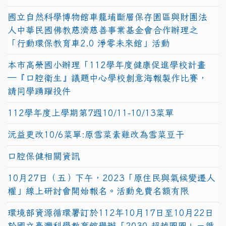
國立自然科學博物館車籠埔斷層保存園區與財團法
人中華民國佛教慈濟慈善事業基金會合作辦理之
「行動環保教育車2.0 淨零未來館」活動
本市高榮國小辦理「112學年度健康促進學校計畫
─『口腔衛生』議題中心學校創意海報製作比賽，
請同學踴躍投件
112學年度上學期第7週10/11-10/13菜單
沅益更改10/6菜單:原雪菜素雞改為雪菜豆干
口腔保健相關資訊
10月27日（五）下午，2023「原住民與氣候變遷人
權」線上研討會開始報名。活動免費名額有限
環境部資源循環署訂於112年10月17日至10月22日
於國立臺灣科學教育館舉辦「2030 超越圈圈」－循