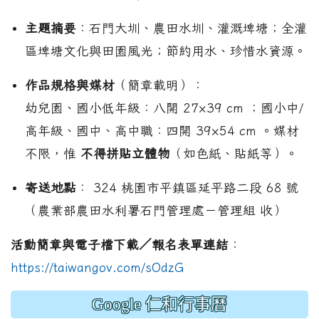
主題摘要
：石門大圳、農田水圳、灌溉埤塘；
全灌
區埤塘文化與田園風光；節約用水、珍惜水資源。
作品規格與媒材
（簡章載明）：
幼兒園、國小低年級：八開 27×39 cm ；國小中/
高年級、國中、高中職：四開 39×54 cm 。媒材
不限，惟
不得拼貼立體物
（如色紙、貼紙等）。
寄送地點
： 324 桃園市平鎮區延平路二段 68 號
（農業部農田水利署石門管理處－管理組 收）
活動簡章與電子檔下載／報名表單連結
：
https://taiwangov.com/sOdzG
Google 仁和行事曆