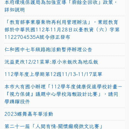
本府環境保護局為加強宣導「廚餘全回收」政策，
詳如說明
「教育部事業廢棄物再利用管理辦法」，業經教育
部於中華民國112年11月28日以臺教資（六）字第
1122704535A號令修正發布
仁和國中七年級路跑活動暫停辦理公告
沅益更改12/21菜單:原小米飯改為地瓜飯
112學年度上學期第12週11/13-11/17菜單
本市大有國小辦理「112學年度健康促進學校計畫－
『視力保健』議題中心學校海報設計比賽」，請同
學踴躍投件
2023蝶舞嘉年華活動
第二十一屆「人間有情-關懷癲癇徵文比賽」