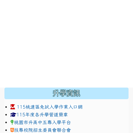
:::
升學資訊
115桃連區免試入學作業入口網
link to https://www.jhjhs.tyc.edu.tw/modules/tadnew
link to http://tyc.entry.ed
link to http://tyc.entry.ed
115年度各升學管道簡章
桃園市升高中五專入學平台
技專校院招生委員會聯合會