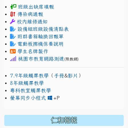
班級出缺席填報
傳染病通報
校內維修通知
設備組班級設備清點表
班群書箱輪換回報單
電動板擦機保養說明
學生名牌製作
桃園市教育網路測速
(限教網)
7.9年級觸屏教學
（
手冊
&
影片
）
8年級觸屏教學
專科教室觸屏教學
link to https://www.jh
link to https://drive.googl
螢幕同步小程式
+P
仁和報報