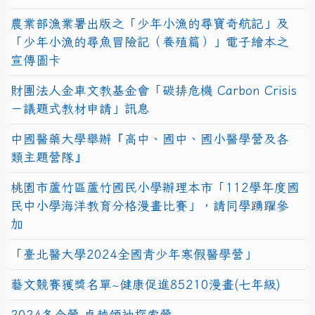
農業部漁業署出版之「少年小漁的尋寶奇航記」及
「少年小漁的尋魚冒險記（養殖篇）」電子繪本之
宣傳圖卡
財團法人金車文教基金會「碳排危機 Carbon Crisis
－議題式教材申請」訊息
中國醫藥大學舉辦『高中、國中、國小醫學營及各
類主題營隊』
桃園市蘆竹區蘆竹國民小學辦理本市「112學年度國
民中小學海洋教育分格漫畫比賽」，請同學踴躍參
加
「臺北醫大學2024全國青少年寒假醫學營」
藝文競賽獲獎名單~健康促進85210漫畫(七年級)
2024冬令營-卓越領袖探索營