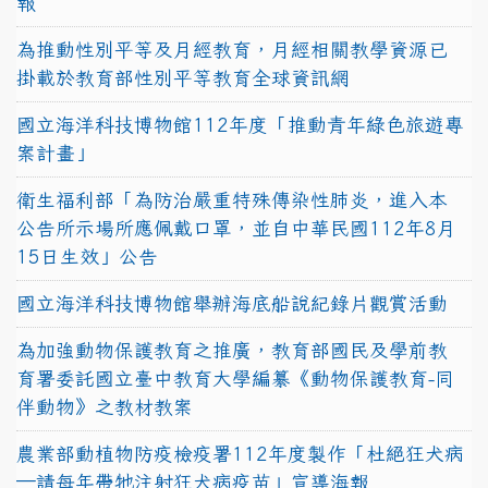
報
為推動性別平等及月經教育，月經相關教學資源已
掛載於教育部性別平等教育全球資訊網
國立海洋科技博物館112年度「推動青年綠色旅遊專
案計畫」
衛生福利部「為防治嚴重特殊傳染性肺炎，進入本
公告所示場所應佩戴口罩，並自中華民國112年8月
15日生效」公告
國立海洋科技博物館舉辦海底船說紀錄片觀賞活動
為加強動物保護教育之推廣，教育部國民及學前教
育署委託國立臺中教育大學編纂《動物保護教育-同
伴動物》之教材教案
農業部動植物防疫檢疫署112年度製作「杜絕狂犬病
—請每年帶牠注射狂犬病疫苗」宣導海報