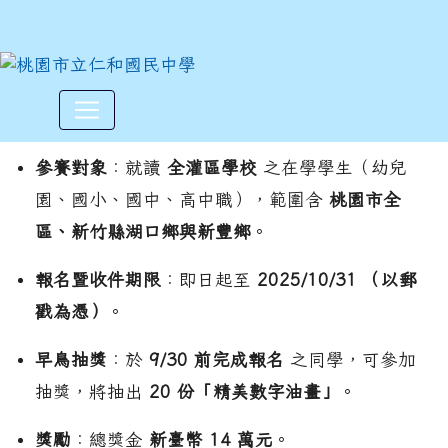
2025 石門水麗之美繪畫比賽
:::
參賽對象
：就讀
全灌區學校
之在學學生（幼兒
園、國小、國中、高中職），範圍含
桃園市全
區、新竹縣湖口鄉與新豐鄉
。
報名暨收件期限
：即日起至
2025/10/31 （以郵
戳為憑）
。
早鳥抽獎
：於
9/30 前完成報名
之同學，可參加
抽獎，將抽出
20 份「精美數字油畫」
。
獎勵
：總獎金
新臺幣 14 萬元
。