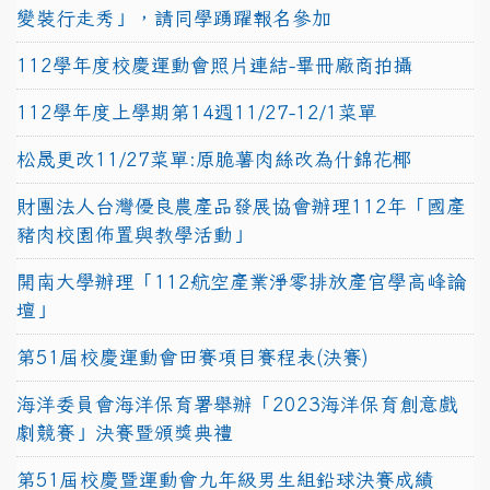
變裝行走秀」，請同學踴躍報名參加
112學年度校慶運動會照片連結-畢冊廠商拍攝
112學年度上學期第14週11/27-12/1菜單
松晟更改11/27菜單:原脆薯肉絲改為什錦花椰
財團法人台灣優良農產品發展協會辦理112年「國產
豬肉校園佈置與教學活動」
開南大學辦理「112航空產業淨零排放產官學高峰論
壇」
第51屆校慶運動會田賽項目賽程表(決賽)
海洋委員會海洋保育署舉辦「2023海洋保育創意戲
劇競賽」決賽暨頒獎典禮
第51屆校慶暨運動會九年級男生組鉛球決賽成績