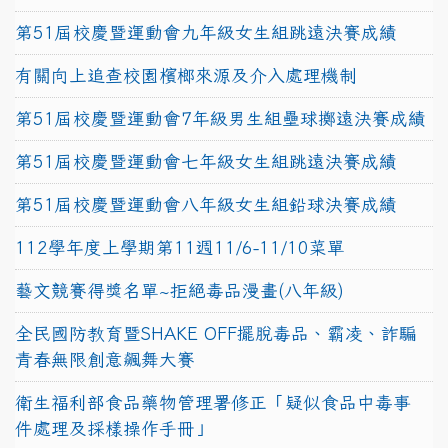
第51屆校慶暨運動會九年級女生組跳遠決賽成績
有關向上追查校園檳榔來源及介入處理機制
第51屆校慶暨運動會7年級男生組壘球擲遠決賽成績
第51屆校慶暨運動會七年級女生組跳遠決賽成績
第51屆校慶暨運動會八年級女生組鉛球決賽成績
112學年度上學期第11週11/6-11/10菜單
藝文競賽得獎名單~拒絕毒品漫畫(八年級)
全民國防教育暨SHAKE OFF擺脫毒品、霸凌、詐騙
青春無限創意飆舞大賽
衛生福利部食品藥物管理署修正「疑似食品中毒事
件處理及採樣操作手冊」