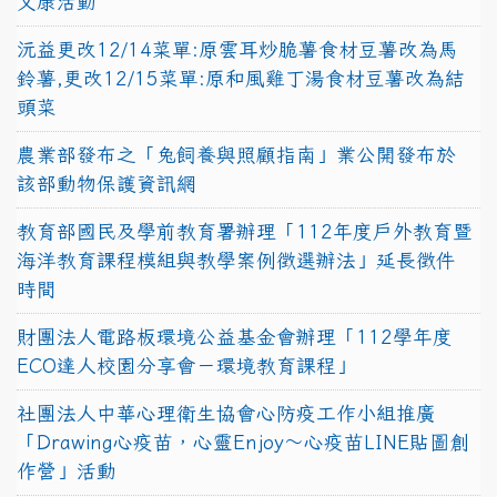
文康活動
沅益更改12/14菜單:原雲耳炒脆薯食材豆薯改為馬
鈴薯,更改12/15菜單:原和風雞丁湯食材豆薯改為結
頭菜
農業部發布之「兔飼養與照顧指南」業公開發布於
該部動物保護資訊網
教育部國民及學前教育署辦理「112年度戶外教育暨
海洋教育課程模組與教學案例徵選辦法」延長徵件
時間
財團法人電路板環境公益基金會辦理「112學年度
ECO達人校園分享會－環境教育課程」
社團法人中華心理衛生協會心防疫工作小組推廣
「Drawing心疫苗，心靈Enjoy〜心疫苗LINE貼圖創
作營」活動