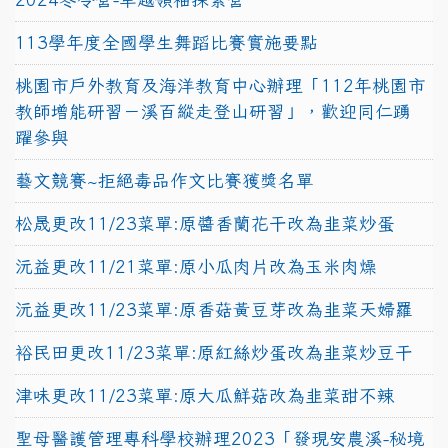
113學年度全國學生舞蹈比賽實施要點
桃園市戶外教育及海洋教育中心辦理「112年桃園市
教師增能研習－溪百縱走登山研習」，歡迎同仁踴
躍參與
藝文競賽~拒絕毒品作文比賽獲獎名單
松晟更改11/23菜單:原醬香蘭花干改為韭菜炒蛋
沅益更改11/21菜單:原小瓜肉片改為玉米肉燥
沅益更改11/23菜單:原香菇黃豆芽改為韭菜天婦羅
裕民田更改11/23菜單:原紅絲炒蛋改為韭菜炒豆干
津味更改11/23菜單:原大瓜鮮菇改為韭菜甜不辣
聖母醫護管理專科學校辦理2023「發現安農溪-秘境