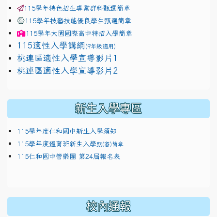
115學年特色招生專業群科甄選簡章
115學年技藝技能優良學生甄選簡章
115學年
大園國際高中
特招入學簡章
115適性入學講綱
(9年級適用)
link to https://docs.google.com/presentation/
桃連區適性入學宣導影片1
link to https://docs.google.com/presentation/
114適性入學講綱
1111
桃連區適性入學宣導影片2
(
新生入學專區
115學年度仁和國中新生入學須知
115學年度體育班新生入學
甄(審)簡章
115仁和國中管樂團 第24屆報名表
校內通報