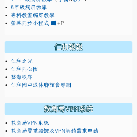
8年級觸屏教學
專科教室觸屏教學
link to https://www.jh
link to https://drive.googl
螢幕同步小程式
+P
仁和報報
仁和之光
仁和同心園
整潔秩序
仁和國中退休聯誼會專網
教育局VPN系統
教育局VPN系統
教育局雙重驗證及VPN解鎖需求申請