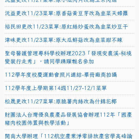
沅益更改11/23菜單:原香菇黃豆芽改為韭菜天婦羅
裕民田更改11/23菜單:原紅絲炒蛋改為韭菜炒豆干
津味更改11/23菜單:原大瓜鮮菇改為韭菜甜不辣
聖母醫護管理專科學校辦理2023「發現安農溪-秘境
變裝行走秀」，請同學踴躍報名參加
112學年度校慶運動會照片連結-畢冊廠商拍攝
112學年度上學期第14週11/27-12/1菜單
松晟更改11/27菜單:原脆薯肉絲改為什錦花椰
財團法人台灣優良農產品發展協會辦理112年「國產
豬肉校園佈置與教學活動」
開南大學辦理「112航空產業淨零排放產官學高峰論