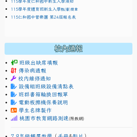
115學年度仁和國中新生入學須知
115學年度體育班新生入學
甄(審)簡章
115仁和國中管樂團 第24屆報名表
校內通報
班級出缺席填報
傳染病通報
校內維修通知
設備組班級設備清點表
班群書箱輪換回報單
電動板擦機保養說明
學生名牌製作
桃園市教育網路測速
(限教網)
7.9年級觸屏教學
（
手冊
&
影片
）