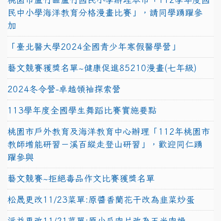
民中小學海洋教育分格漫畫比賽」，請同學踴躍參
加
「臺北醫大學2024全國青少年寒假醫學營」
藝文競賽獲獎名單~健康促進85210漫畫(七年級)
2024冬令營-卓越領袖探索營
113學年度全國學生舞蹈比賽實施要點
桃園市戶外教育及海洋教育中心辦理「112年桃園市
教師增能研習－溪百縱走登山研習」，歡迎同仁踴
躍參與
藝文競賽~拒絕毒品作文比賽獲獎名單
松晟更改11/23菜單:原醬香蘭花干改為韭菜炒蛋
沅益更改11/21菜單:原小瓜肉片改為玉米肉燥