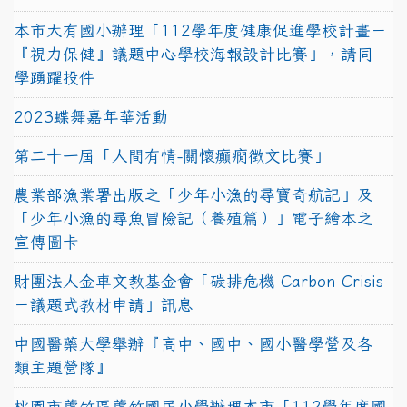
本市大有國小辦理「112學年度健康促進學校計畫－
『視力保健』議題中心學校海報設計比賽」，請同
學踴躍投件
2023蝶舞嘉年華活動
第二十一屆「人間有情-關懷癲癇徵文比賽」
農業部漁業署出版之「少年小漁的尋寶奇航記」及
「少年小漁的尋魚冒險記（養殖篇）」電子繪本之
宣傳圖卡
財團法人金車文教基金會「碳排危機 Carbon Crisis
－議題式教材申請」訊息
中國醫藥大學舉辦『高中、國中、國小醫學營及各
類主題營隊』
桃園市蘆竹區蘆竹國民小學辦理本市「112學年度國