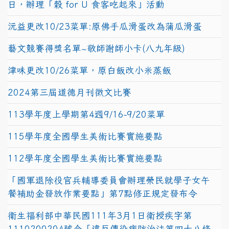
日，辦理「穀 for U 食客吃起來」活動
沅益更改10/23菜單:原佛手瓜滑蛋改為蒲瓜滑蛋
藝文競賽得獎名單~敬師謝師小卡(八九年級)
津味更改10/26菜單，原白飯改小米蒸飯
2024第三屆道德月刊徵文比賽
113學年度上學期第4週9/16-9/20菜單
115學年度全國學生美術比賽實施要點
112學年度全國學生美術比賽實施要點
「國軍退除役官兵輔導委員會辦理榮民就學子女午
餐補助金發放作業要點」第7點修正規定發布令
衛生福利部中華民國111年3月1日衛授疾字第
1110200204號令「違反傳染病防治法第四十八條