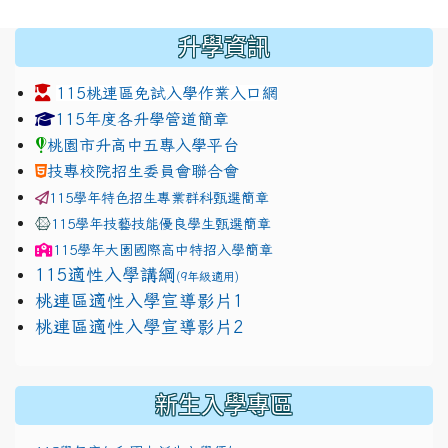
:::
升學資訊
115桃連區免試入學作業入口網
link to https://www.jhjhs.tyc.edu.tw/modules/tadnew
link to http://tyc.entry.ed
link to http://tyc.entry.ed
115年度各升學管道簡章
桃園市升高中五專入學平台
技專校院招生委員會聯合會
115學年特色招生專業群科甄選簡章
115學年技藝技能優良學生甄選簡章
115學年
大園國際高中
特招入學簡章
115適性入學講綱
(9年級適用)
link to https://docs.google.com/presentation/
桃連區適性入學宣導影片1
link to https://docs.google.com/presentation/
114適性入學講綱
1111
桃連區適性入學宣導影片2
(
新生入學專區