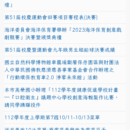
壇」
第51屆校慶運動會田賽項目賽程表(決賽)
海洋委員會海洋保育署舉辦「2023海洋保育創意戲
劇競賽」決賽暨頒獎典禮
第51屆校慶暨運動會九年級男生組鉛球決賽成績
國立自然科學博物館車籠埔斷層保存園區與財團法
人中華民國佛教慈濟慈善事業基金會合作辦理之
「行動環保教育車2.0 淨零未來館」活動
本市高榮國小辦理「112學年度健康促進學校計畫
─『口腔衛生』議題中心學校創意海報製作比賽，
請同學踴躍投件
112學年度上學期第7週10/11-10/13菜單
沅益更改10/6菜單:原雪菜素雞改為雪菜豆干