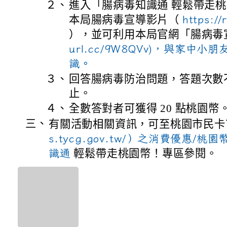
２、
進入「腸病毒知識通 輕鬆帶走
本局腸病毒宣導影片（
https:/
），並可利用本局官網「腸病毒
url.cc/9W8QVv)，與家中
識。
３、
回答腸病毒防治問題，答題次數
止。
４、
全數答對者可獲得 20 點桃園幣
三、
有關活動相關資訊，可至桃園市民
s.tycg.gov.tw/）之消費優惠/
識通
輕鬆帶走桃園幣！專區參閱。