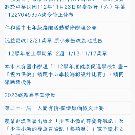
部於中華民國112年11月28日以臺教資（六）字第
1122704535A號令修正發布
仁和國中七年級路跑活動暫停辦理公告
沅益更改12/21菜單:原小米飯改為地瓜飯
112學年度上學期第12週11/13-11/17菜單
本市大有國小辦理「112學年度健康促進學校計畫－
『視力保健』議題中心學校海報設計比賽」，請同
學踴躍投件
2023蝶舞嘉年華活動
第二十一屆「人間有情-關懷癲癇徵文比賽」
農業部漁業署出版之「少年小漁的尋寶奇航記」及
「少年小漁的尋魚冒險記（養殖篇）」電子繪本之