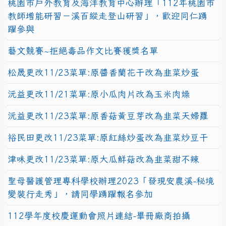
桃園市戶外教育及海洋教育中心辦理「112年桃園市
教師增能研習－溪百縱走登山研習」，歡迎同仁踴
躍參與
藝文競賽~拒絕毒品作文比賽獲獎名單
松晟更改11/23菜單:原醬香蘭花干改為韭菜炒蛋
沅益更改11/21菜單:原小瓜肉片改為玉米肉燥
沅益更改11/23菜單:原香菇黃豆芽改為韭菜天婦羅
裕民田更改11/23菜單:原紅絲炒蛋改為韭菜炒豆干
津味更改11/23菜單:原大瓜鮮菇改為韭菜甜不辣
聖母醫護管理專科學校辦理2023「發現安農溪-秘境
變裝行走秀」，請同學踴躍報名參加
112學年度校慶運動會照片連結-畢冊廠商拍攝