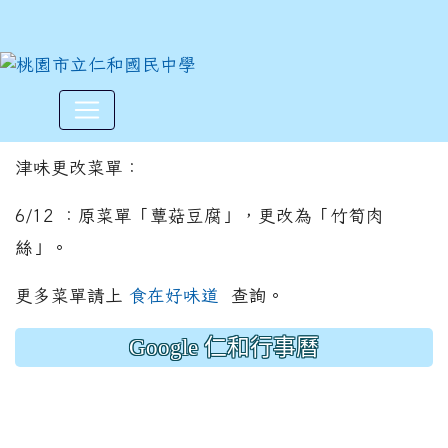
更改菜單公告-津味
:::
津味更改菜單：
6/12 ：原菜單「蕈菇豆腐」，更改為「竹筍肉
絲」。
更多菜單請上
食在好味道
查詢。
Google 仁和行事曆