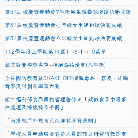
第51屆校慶暨運動會7年級男生組壘球擲遠決賽成績
第51屆校慶暨運動會七年級女生組跳遠決賽成績
第51屆校慶暨運動會八年級女生組鉛球決賽成績
112學年度上學期第11週11/6-11/10菜單
藝文競賽得獎名單~拒絕毒品漫畫(八年級)
全民國防教育暨SHAKE OFF擺脫毒品、霸凌、詐騙
青春無限創意飆舞大賽
衛生福利部食品藥物管理署修正「疑似食品中毒事
件處理及採樣操作手冊」
「南投縣戶外教育及海洋教育資源網」
「學校人員申請環境教育人員認證之研習時數認定