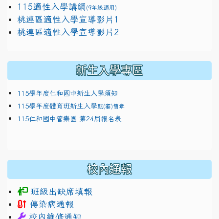
115適性入學講綱
(9年級適用)
link to https://docs.google.com/presentation/
桃連區適性入學宣導影片1
link to https://docs.google.com/presentation/
114適性入學講綱
1111
桃連區適性入學宣導影片2
(
新生入學專區
115學年度仁和國中新生入學須知
115學年度體育班新生入學
甄(審)簡章
115仁和國中管樂團 第24屆報名表
校內通報
班級出缺席填報
傳染病通報
校內維修通知