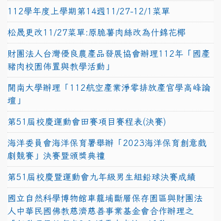
112學年度上學期第14週11/27-12/1菜單
松晟更改11/27菜單:原脆薯肉絲改為什錦花椰
財團法人台灣優良農產品發展協會辦理112年「國產
豬肉校園佈置與教學活動」
開南大學辦理「112航空產業淨零排放產官學高峰論
壇」
第51屆校慶運動會田賽項目賽程表(決賽)
海洋委員會海洋保育署舉辦「2023海洋保育創意戲
劇競賽」決賽暨頒獎典禮
第51屆校慶暨運動會九年級男生組鉛球決賽成績
國立自然科學博物館車籠埔斷層保存園區與財團法
人中華民國佛教慈濟慈善事業基金會合作辦理之