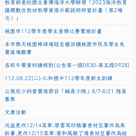
教育部委託國立臺灣海洋大學辦理「2023海洋教育
議題數位教材教學資源示範說明研習計畫（第2場
次）」
桃園市112學年度學生音樂比賽實施計畫
本市樂天桃園棒球場冠名權回饋桃園市民及學生免
費進場觀賽
各班午餐資料請核對(公告第一週0830-第五週0928)
112.08.22(二)-仁和國中112學年度新生訓練
公視兒少科普實境節目「鹹魚小隊」8/7-8/21 隊員
募集
文康活動
沅益更改12/14菜單:原雲耳炒脆薯食材豆薯改為馬
鈴薯,更改12/15菜單:原和風雞丁湯食材豆薯改為結