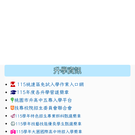
:::
升學資訊
115桃連區免試入學作業入口網
link to https://www.jhjhs.tyc.edu.tw/modules/tadnew
link to http://tyc.entry.ed
link to http://tyc.entry.ed
115年度各升學管道簡章
桃園市升高中五專入學平台
技專校院招生委員會聯合會
115學年特色招生專業群科甄選簡章
115學年技藝技能優良學生甄選簡章
115學年
大園國際高中
特招入學簡章