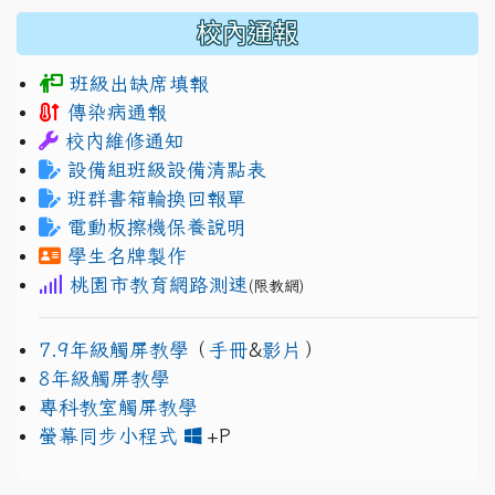
校內通報
班級出缺席填報
傳染病通報
校內維修通知
設備組班級設備清點表
班群書箱輪換回報單
電動板擦機保養說明
學生名牌製作
桃園市教育網路測速
(限教網)
7.9年級觸屏教學
（
手冊
&
影片
）
8年級觸屏教學
專科教室觸屏教學
link to https://www.jh
link to https://drive.googl
螢幕同步小程式
+P