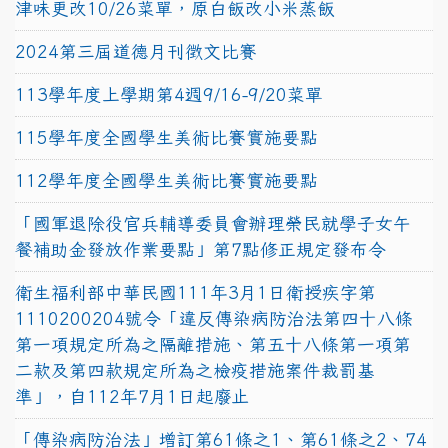
津味更改10/26菜單，原白飯改小米蒸飯
2024第三屆道德月刊徵文比賽
113學年度上學期第4週9/16-9/20菜單
115學年度全國學生美術比賽實施要點
112學年度全國學生美術比賽實施要點
「國軍退除役官兵輔導委員會辦理榮民就學子女午
餐補助金發放作業要點」第7點修正規定發布令
衛生福利部中華民國111年3月1日衛授疾字第
1110200204號令「違反傳染病防治法第四十八條
第一項規定所為之隔離措施、第五十八條第一項第
二款及第四款規定所為之檢疫措施案件裁罰基
準」，自112年7月1日起廢止
「傳染病防治法」增訂第61條之1、第61條之2、74