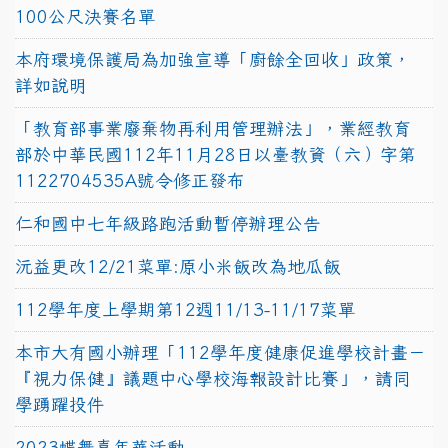
100公尺決賽名單
本府環境保護局為加強宣導「廚餘全回收」政策，
詳如說明
「教育部事業廢棄物再利用管理辦法」，業經教育
部於中華民國112年11月28日以臺教資（六）字第
1122704535A號令修正發布
仁和國中七年級路跑活動暫停辦理公告
沅益更改12/21菜單:原小米飯改為地瓜飯
112學年度上學期第12週11/13-11/17菜單
本市大有國小辦理「112學年度健康促進學校計畫－
『視力保健』議題中心學校海報設計比賽」，請同
學踴躍投件
2023蝶舞嘉年華活動