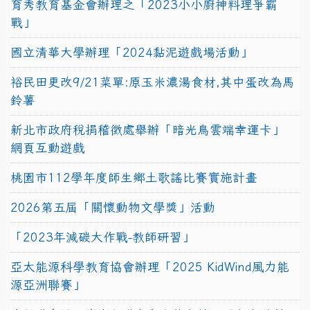
育秀教育基金會辦理之「2023小小廚神料理爭霸
戰」
國立清華大學辦理「2024黏泥遊戲場活動」
裕民田更改9/21菜單:原玉米濃湯食材,其中蛋改為馬
鈴薯
新北市政府稅捐稽徵處舉辦「暗光鳥雲端幸運卡」
網頁互動遊戲
桃園市112學年度師生鄉土歌謠比賽實施計畫
2026第五屆「關懷動物文學獎」活動
「2023年減碳大作戰-教師研習」
亞太能源科學教育協會辦理「2025 KidWind風力能
源亞洲聯賽」