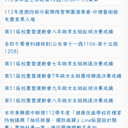
112年度國防部示範樂隊管樂團演奏會-中壢藝術館
免費索票入場
第51屆校慶暨運動會八年級男生組鉛球決賽成績
各班午餐資料請核對(公告第十一週1106-第十五週
1208)
第51屆校慶暨運動會七年級男生組跳遠決賽成績
第51屆校慶暨運動會7年級女生組壘球擲遠決賽成績
第51屆校慶暨運動會九年級女生組鉛球決賽成績
第51屆校慶暨運動會八年級女生組跳遠決賽成績
本市東興國中辦理112學年度「健康促進學校菸檳害
防制議題『抽菸肺廢、檳致癌歸』Line貼圖設計競
賽」實施計畫一案，請同學踴躍報名參加