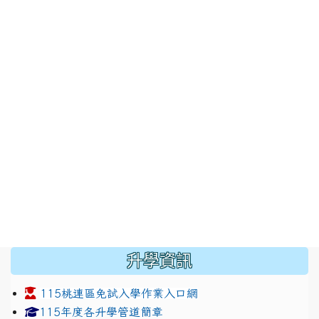
:::
升學資訊
115桃連區免試入學作業入口網
link to https://www.jhjhs.tyc.edu.tw/modules/tadnew
link to http://tyc.entry.ed
link to http://tyc.entry.ed
115年度各升學管道簡章