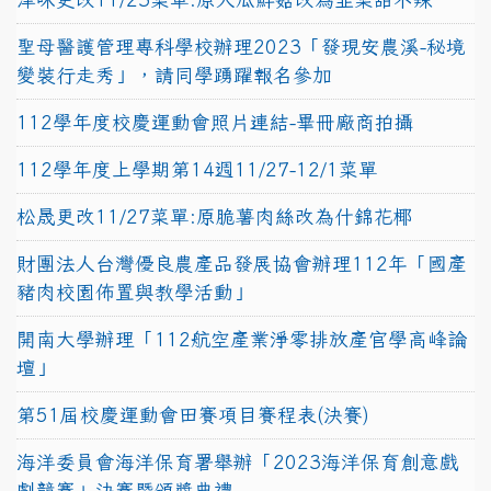
聖母醫護管理專科學校辦理2023「發現安農溪-秘境
變裝行走秀」，請同學踴躍報名參加
112學年度校慶運動會照片連結-畢冊廠商拍攝
112學年度上學期第14週11/27-12/1菜單
松晟更改11/27菜單:原脆薯肉絲改為什錦花椰
財團法人台灣優良農產品發展協會辦理112年「國產
豬肉校園佈置與教學活動」
開南大學辦理「112航空產業淨零排放產官學高峰論
壇」
第51屆校慶運動會田賽項目賽程表(決賽)
海洋委員會海洋保育署舉辦「2023海洋保育創意戲
劇競賽」決賽暨頒獎典禮