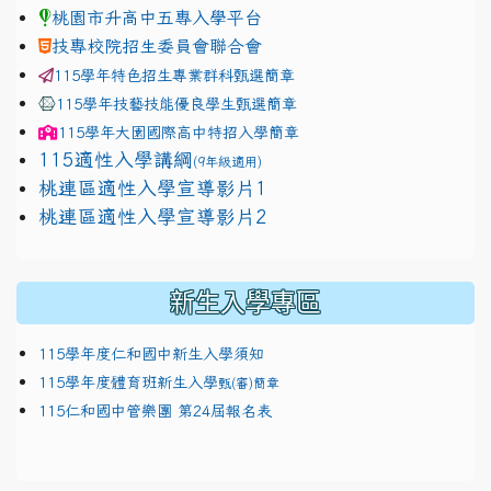
桃園市升高中五專入學平台
技專校院招生委員會聯合會
115學年特色招生專業群科甄選簡章
115學年技藝技能優良學生甄選簡章
115學年
大園國際高中
特招入學簡章
115適性入學講綱
(9年級適用)
link to https://docs.google.com/presentation/
桃連區適性入學宣導影片1
link to https://docs.google.com/presentation/
114適性入學講綱
1111
桃連區適性入學宣導影片2
(
新生入學專區
115學年度仁和國中新生入學須知
115學年度體育班新生入學
甄(審)簡章
115仁和國中管樂團 第24屆報名表