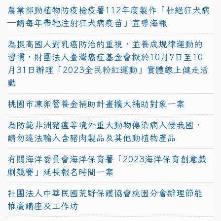
農業部動植物防疫檢疫署112年度製作「杜絕狂犬病
—請每年帶牠注射狂犬病疫苗」宣導海報
為提高國人對乳癌防治的重視，並養成規律運動的
習慣，財團法人臺灣癌症基金會擬於10月7日至10
月31日辦理「2023全民粉紅運動」實體線上健走活
動
桃園市凍卵營養金補助計畫擴大補助對象一案
為防範非洲豬瘟等境外重大動物傳染病入侵我國，
請勿違法輸入含豬肉製品及其他動植物產品
有關海洋委員會海洋保育署「2023海洋保育創意戲
劇競賽」延長報名時間一案
社團法人中華民國荒野保護協會桃園分會辦理節能
推廣講座及工作坊