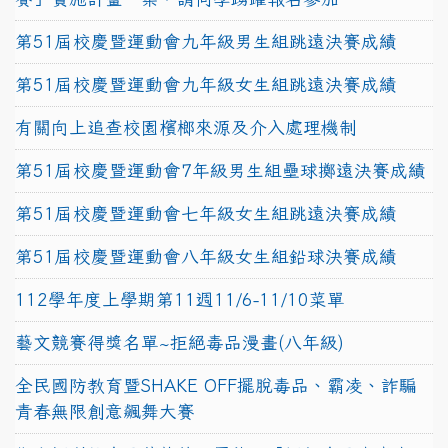
第51屆校慶暨運動會九年級男生組跳遠決賽成績
第51屆校慶暨運動會九年級女生組跳遠決賽成績
有關向上追查校園檳榔來源及介入處理機制
第51屆校慶暨運動會7年級男生組壘球擲遠決賽成績
第51屆校慶暨運動會七年級女生組跳遠決賽成績
第51屆校慶暨運動會八年級女生組鉛球決賽成績
112學年度上學期第11週11/6-11/10菜單
藝文競賽得獎名單~拒絕毒品漫畫(八年級)
全民國防教育暨SHAKE OFF擺脫毒品、霸凌、詐騙
青春無限創意飆舞大賽