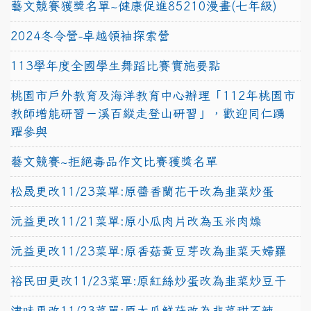
藝文競賽獲獎名單~健康促進85210漫畫(七年級)
2024冬令營-卓越領袖探索營
113學年度全國學生舞蹈比賽實施要點
桃園市戶外教育及海洋教育中心辦理「112年桃園市
教師增能研習－溪百縱走登山研習」，歡迎同仁踴
躍參與
藝文競賽~拒絕毒品作文比賽獲獎名單
松晟更改11/23菜單:原醬香蘭花干改為韭菜炒蛋
沅益更改11/21菜單:原小瓜肉片改為玉米肉燥
沅益更改11/23菜單:原香菇黃豆芽改為韭菜天婦羅
裕民田更改11/23菜單:原紅絲炒蛋改為韭菜炒豆干
津味更改11/23菜單:原大瓜鮮菇改為韭菜甜不辣