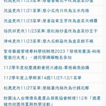
松晟更改11/23菜單:原醬香蘭花干改為韭菜炒蛋
沅益更改11/21菜單:原小瓜肉片改為玉米肉燥
沅益更改11/23菜單:原香菇黃豆芽改為韭菜天婦羅
裕民田更改11/23菜單:原紅絲炒蛋改為韭菜炒豆干
津味更改11/23菜單:原大瓜鮮菇改為韭菜甜不辣
聖母醫護管理專科學校辦理2023「發現安農溪-秘境
變裝行走秀」，請同學踴躍報名參加
112學年度校慶運動會照片連結-畢冊廠商拍攝
112學年度上學期第14週11/27-12/1菜單
松晟更改11/27菜單:原脆薯肉絲改為什錦花椰
財團法人台灣優良農產品發展協會辦理112年「國產
豬肉校園佈置與教學活動」