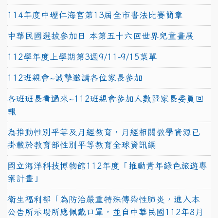
114年度中壢仁海宮第13屆全市書法比賽簡章
中華民國選拔參加日 本第五十六回世界兒童畫展
112學年度上學期第3週9/11-9/15菜單
112班親會~誠摯邀請各位家長參加
各班班長看過來~112班親會參加人數暨家長委員回
報
為推動性別平等及月經教育，月經相關教學資源已
掛載於教育部性別平等教育全球資訊網
國立海洋科技博物館112年度「推動青年綠色旅遊專
案計畫」
衛生福利部「為防治嚴重特殊傳染性肺炎，進入本
公告所示場所應佩戴口罩，並自中華民國112年8月