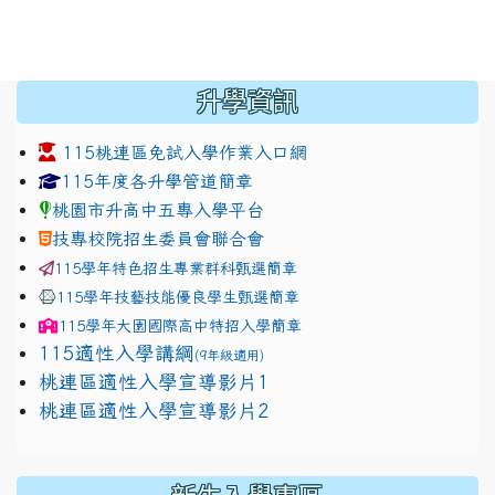
:::
升學資訊
115桃連區免試入學作業入口網
link to https://www.jhjhs.tyc.edu.tw/modules/tadnew
link to http://tyc.entry.ed
link to http://tyc.entry.ed
115年度各升學管道簡章
桃園市升高中五專入學平台
技專校院招生委員會聯合會
115學年特色招生專業群科甄選簡章
115學年技藝技能優良學生甄選簡章
115學年
大園國際高中
特招入學簡章
115適性入學講綱
(9年級適用)
link to https://docs.google.com/presentation/
桃連區適性入學宣導影片1
link to https://docs.google.com/presentation/
114適性入學講綱
1111
桃連區適性入學宣導影片2
(