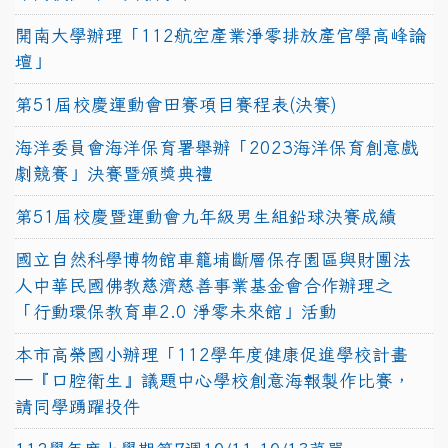
開南大學辦理「112航空產業淨零排放產官學高峰論
壇」
第51屆校慶運動會田賽項目賽程表(決賽)
海洋委員會海洋保育署舉辦「2023海洋保育創意戲
劇競賽」決賽暨頒獎典禮
第51屆校慶暨運動會九年級男生組鉛球決賽成績
國立自然科學博物館車籠埔斷層保存園區與財團法
人中華民國佛教慈濟慈善事業基金會合作辦理之
「行動環保教育車2.0 淨零未來館」活動
本市高榮國小辦理「112學年度健康促進學校計畫
─『口腔衛生』議題中心學校創意海報製作比賽，
請同學踴躍投件