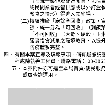
（指統一製作及配送餐食，包括
託民間業者經營供應或以外訂盒
餐食之情形）得進入養豬場。
(二)
持續推廣「廚餘全回收」政策，
餘，統一分為「可回收」（剩飯
「不可回收」（大骨、硬殼、玉
落實惜食減量之環境教育，以提
防疫體系完整。
四、
有關本案宣導及填報事項，倘有疑慮請
程處陳執善工程員，聯絡電話： 03-386571
五、
本案附件亦可逕至本局首頁/便民服務
載處查詢運用。