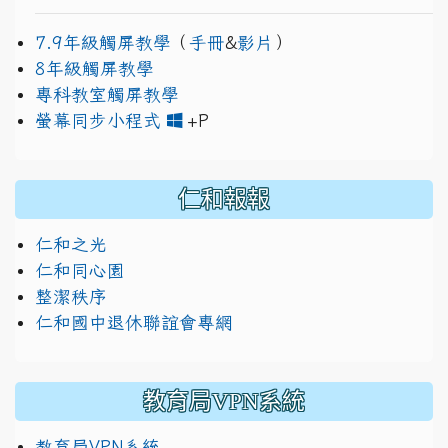
7.9年級觸屏教學
（
手冊
&
影片
）
8年級觸屏教學
專科教室觸屏教學
link to https://www.jh
link to https://drive.googl
螢幕同步小程式
+P
仁和報報
仁和之光
仁和同心園
整潔秩序
仁和國中退休聯誼會專網
教育局VPN系統
教育局VPN系統