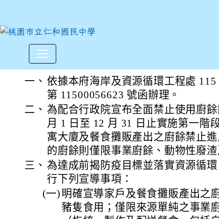
桃園市「家戶廚餘禁養豬隻」
:::
一、
依據本府海岸及資源循環工程處 115 年
第 11500056623 號函辦理。
二、
為配合行政院宣布全面禁止使用廚餘餵飼
月 1 日至 12 月 31 日止實施第
寓大廈及餐食攤販產出之廚餘禁止進
的廚餘則僅限事業廚餘、動物性廢渣
三、
為達成前揭防疫目標並落實資源循環
行下列宣導事項：
(一)
明確宣導家戶及餐食攤販產出之
豬隻食用；僅限來源單純之事業