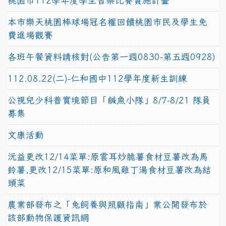
桃園市112學年度學生音樂比賽實施計畫
本市樂天桃園棒球場冠名權回饋桃園市民及學生免
費進場觀賽
各班午餐資料請核對(公告第一週0830-第五週0928)
112.08.22(二)-仁和國中112學年度新生訓練
公視兒少科普實境節目「鹹魚小隊」8/7-8/21 隊員
募集
文康活動
沅益更改12/14菜單:原雲耳炒脆薯食材豆薯改為馬
鈴薯,更改12/15菜單:原和風雞丁湯食材豆薯改為結
頭菜
農業部發布之「兔飼養與照顧指南」業公開發布於
該部動物保護資訊網