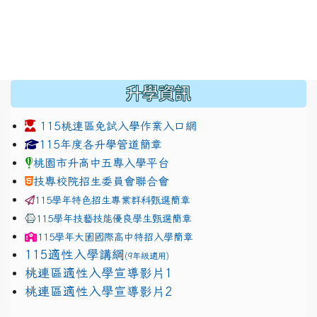
:::
升學資訊
115桃連區免試入學作業入口網
link to https://www.jhjhs.tyc.edu.tw/modules/tadnew
link to http://tyc.entry.ed
link to http://tyc.entry.ed
115年度各升學管道簡章
桃園市升高中五專入學平台
技專校院招生委員會聯合會
115學年特色招生專業群科甄選簡章
115學年技藝技能優良學生甄選簡章
115學年
大園國際高中
特招入學簡章
115適性入學講綱
(9年級適用)
link to https://docs.google.com/presentation/
桃連區適性入學宣導影片1
link to https://docs.google.com/presentation/
114適性入學講綱
1111
桃連區適性入學宣導影片2
(