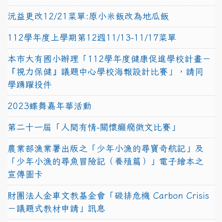
沅益更改12/21菜單:原小米飯改為地瓜飯
112學年度上學期第12週11/13-11/17菜單
本市大有國小辦理「112學年度健康促進學校計畫－
『視力保健』議題中心學校海報設計比賽」，請同
學踴躍投件
2023蝶舞嘉年華活動
第二十一屆「人間有情-關懷癲癇徵文比賽」
農業部漁業署出版之「少年小漁的尋寶奇航記」及
「少年小漁的尋魚冒險記（養殖篇）」電子繪本之
宣傳圖卡
財團法人金車文教基金會「碳排危機 Carbon Crisis
－議題式教材申請」訊息