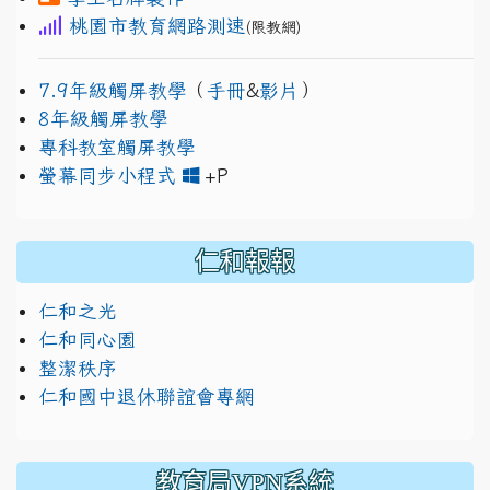
桃園市教育網路測速
(限教網)
7.9年級觸屏教學
（
手冊
&
影片
）
8年級觸屏教學
專科教室觸屏教學
link to https://www.jh
link to https://drive.googl
螢幕同步小程式
+P
仁和報報
仁和之光
仁和同心園
整潔秩序
仁和國中退休聯誼會專網
教育局VPN系統