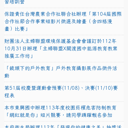
習培訓營
保證責任台灣農業合作社聯合社辦理「第104屆國際
合作社節合作事業短影片徵選及繪畫（含四格漫
畫）比賽」
財團法人主婦聯盟環境保護基金會會謹訂於112年
10月31日辦理「主婦聯盟X關渡國中能源教育教案
推廣工作坊」
「鏡頭下的戶外教育」戶外教育攝影展作品徵件活
動
第51屆校慶暨運動會預賽(11/08)、決賽(11/10)賽
程表
本市東興國中辦理113年度校園菸檳危害防制教育
「網紅就是你」短片競賽，請同學踴躍報名參加
本府衛生局辦理112年「發現你的健康之美」抽獎活