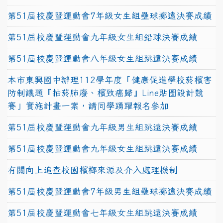
第51屆校慶暨運動會7年級女生組壘球擲遠決賽成績
第51屆校慶暨運動會九年級女生組鉛球決賽成績
第51屆校慶暨運動會八年級女生組跳遠決賽成績
本市東興國中辦理112學年度「健康促進學校菸檳害
防制議題『抽菸肺廢、檳致癌歸』Line貼圖設計競
賽」實施計畫一案，請同學踴躍報名參加
第51屆校慶暨運動會九年級男生組跳遠決賽成績
第51屆校慶暨運動會九年級女生組跳遠決賽成績
有關向上追查校園檳榔來源及介入處理機制
第51屆校慶暨運動會7年級男生組壘球擲遠決賽成績
第51屆校慶暨運動會七年級女生組跳遠決賽成績