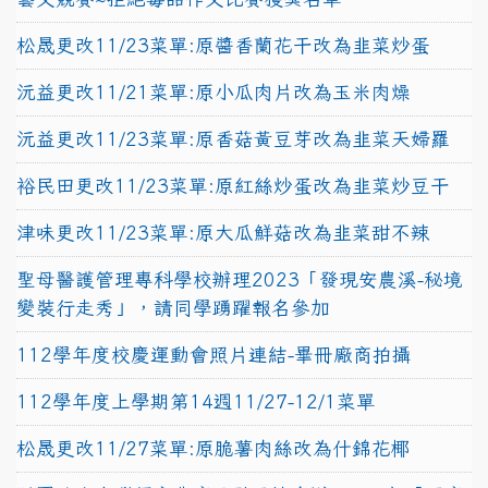
松晟更改11/23菜單:原醬香蘭花干改為韭菜炒蛋
沅益更改11/21菜單:原小瓜肉片改為玉米肉燥
沅益更改11/23菜單:原香菇黃豆芽改為韭菜天婦羅
裕民田更改11/23菜單:原紅絲炒蛋改為韭菜炒豆干
津味更改11/23菜單:原大瓜鮮菇改為韭菜甜不辣
聖母醫護管理專科學校辦理2023「發現安農溪-秘境
變裝行走秀」，請同學踴躍報名參加
112學年度校慶運動會照片連結-畢冊廠商拍攝
112學年度上學期第14週11/27-12/1菜單
松晟更改11/27菜單:原脆薯肉絲改為什錦花椰