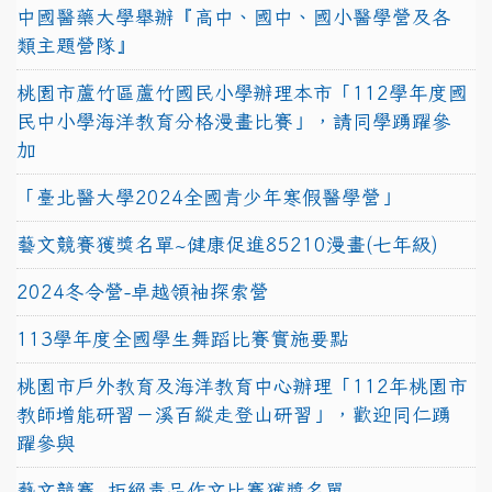
中國醫藥大學舉辦『高中、國中、國小醫學營及各
類主題營隊』
桃園市蘆竹區蘆竹國民小學辦理本市「112學年度國
民中小學海洋教育分格漫畫比賽」，請同學踴躍參
加
「臺北醫大學2024全國青少年寒假醫學營」
藝文競賽獲獎名單~健康促進85210漫畫(七年級)
2024冬令營-卓越領袖探索營
113學年度全國學生舞蹈比賽實施要點
桃園市戶外教育及海洋教育中心辦理「112年桃園市
教師增能研習－溪百縱走登山研習」，歡迎同仁踴
躍參與
藝文競賽~拒絕毒品作文比賽獲獎名單