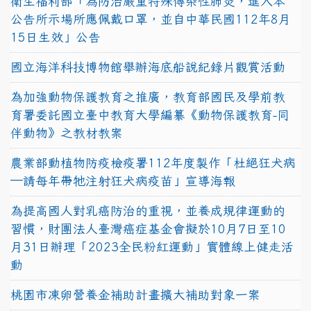
衛生福利部「為防治嚴重特殊傳染性肺炎，進入本
公告所示場所應佩戴口罩，並自中華民國112年8月
15日生效」公告
國立海洋科技博物館舉辦海底船說紀錄片觀賞活動
為加強動物保護教育之推廣，教育部國民及學前教
育署委託國立臺中教育大學編纂《動物保護教育-同
伴動物》之教材教案
農業部動植物防疫檢疫署112年度製作「杜絕狂犬病
—請每年帶牠注射狂犬病疫苗」宣導海報
為提高國人對乳癌防治的重視，並養成規律運動的
習慣，財團法人臺灣癌症基金會擬於10月7日至10
月31日辦理「2023全民粉紅運動」實體線上健走活
動
桃園市凍卵營養金補助計畫擴大補助對象一案