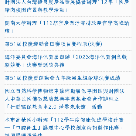
財團法人台灣優良農產品發展協會辦理112年「國產
豬肉校園佈置與教學活動」
開南大學辦理「112航空產業淨零排放產官學高峰論
壇」
第51屆校慶運動會田賽項目賽程表(決賽)
海洋委員會海洋保育署舉辦「2023海洋保育創意戲
劇競賽」決賽暨頒獎典禮
第51屆校慶暨運動會九年級男生組鉛球決賽成績
國立自然科學博物館車籠埔斷層保存園區與財團法
人中華民國佛教慈濟慈善事業基金會合作辦理之
「行動環保教育車2.0 淨零未來館」活動
本市高榮國小辦理「112學年度健康促進學校計畫
─『口腔衛生』議題中心學校創意海報製作比賽，
請同學踴躍投件