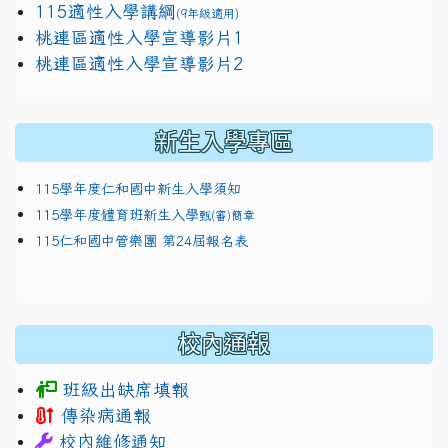
115適性入學講綱
(9年級適用)
link to https://docs.google.com/presentation/
桃連區適性入學宣導影片1
link to https://docs.google.com/presentation/
114適性入學講綱
1111
桃連區適性入學宣導影片2
(
新生入學專區
115學年度仁和國中新生入學須知
115學年度體育班新生入學
甄(審)簡章
115仁和國中管樂團 第24屆報名表
校內通報
班級出缺席填報
傳染病通報
校內維修通知