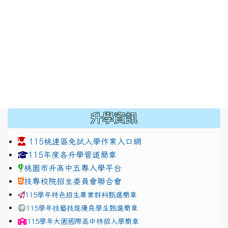
:::
升學資訊
115桃連區免試入學作業入口網
link to https://www.jhjhs.tyc.edu.tw/modules/tadnew
link to http://tyc.entry.ed
link to http://tyc.entry.ed
115年度各升學管道簡章
桃園市升高中五專入學平台
技專校院招生委員會聯合會
115學年特色招生專業群科甄選簡章
115學年技藝技能優良學生甄選簡章
115學年
大園國際高中
特招入學簡章