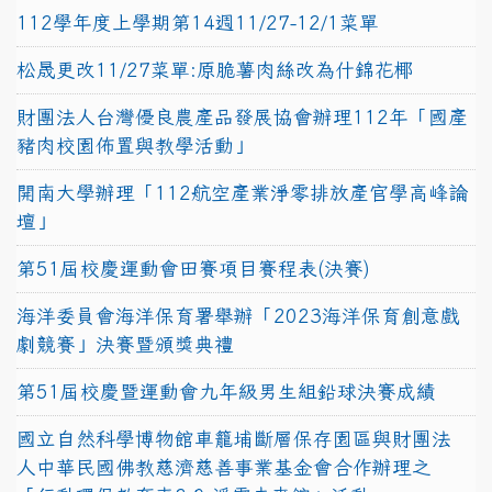
112學年度上學期第14週11/27-12/1菜單
松晟更改11/27菜單:原脆薯肉絲改為什錦花椰
財團法人台灣優良農產品發展協會辦理112年「國產
豬肉校園佈置與教學活動」
開南大學辦理「112航空產業淨零排放產官學高峰論
壇」
第51屆校慶運動會田賽項目賽程表(決賽)
海洋委員會海洋保育署舉辦「2023海洋保育創意戲
劇競賽」決賽暨頒獎典禮
第51屆校慶暨運動會九年級男生組鉛球決賽成績
國立自然科學博物館車籠埔斷層保存園區與財團法
人中華民國佛教慈濟慈善事業基金會合作辦理之