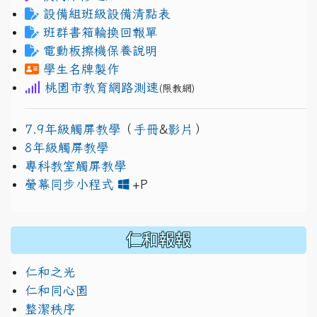
設備組班級設備清點表
班群書箱輪換回報單
電動板擦機保養說明
學生名牌製作
桃園市教育網路測速
(限教網)
7.9年級觸屏教學
（
手冊
&
影片
）
8年級觸屏教學
專科教室觸屏教學
link to https://www.jh
link to https://drive.googl
螢幕同步小程式
+P
仁和報報
仁和之光
仁和同心園
整潔秩序