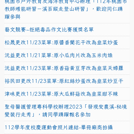
桃園市戶外教育及海洋教育中心辦理「112年桃園市
教師增能研習－溪百縱走登山研習」，歡迎同仁踴
躍參與
藝文競賽~拒絕毒品作文比賽獲獎名單
松晟更改11/23菜單:原醬香蘭花干改為韭菜炒蛋
沅益更改11/21菜單:原小瓜肉片改為玉米肉燥
沅益更改11/23菜單:原香菇黃豆芽改為韭菜天婦羅
裕民田更改11/23菜單:原紅絲炒蛋改為韭菜炒豆干
津味更改11/23菜單:原大瓜鮮菇改為韭菜甜不辣
聖母醫護管理專科學校辦理2023「發現安農溪-秘境
變裝行走秀」，請同學踴躍報名參加
112學年度校慶運動會照片連結-畢冊廠商拍攝