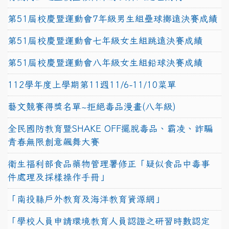
第51屆校慶暨運動會7年級男生組壘球擲遠決賽成績
第51屆校慶暨運動會七年級女生組跳遠決賽成績
第51屆校慶暨運動會八年級女生組鉛球決賽成績
112學年度上學期第11週11/6-11/10菜單
藝文競賽得獎名單~拒絕毒品漫畫(八年級)
全民國防教育暨SHAKE OFF擺脫毒品、霸凌、詐騙
青春無限創意飆舞大賽
衛生福利部食品藥物管理署修正「疑似食品中毒事
件處理及採樣操作手冊」
「南投縣戶外教育及海洋教育資源網」
「學校人員申請環境教育人員認證之研習時數認定