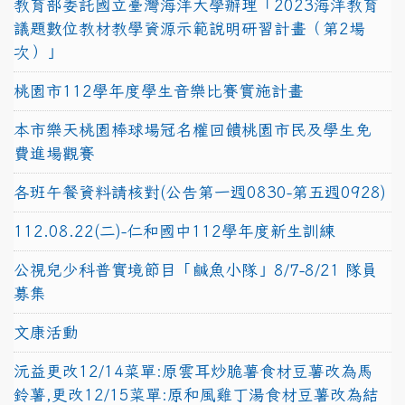
教育部委託國立臺灣海洋大學辦理「2023海洋教育
議題數位教材教學資源示範說明研習計畫（第2場
次）」
桃園市112學年度學生音樂比賽實施計畫
本市樂天桃園棒球場冠名權回饋桃園市民及學生免
費進場觀賽
各班午餐資料請核對(公告第一週0830-第五週0928)
112.08.22(二)-仁和國中112學年度新生訓練
公視兒少科普實境節目「鹹魚小隊」8/7-8/21 隊員
募集
文康活動
沅益更改12/14菜單:原雲耳炒脆薯食材豆薯改為馬
鈴薯,更改12/15菜單:原和風雞丁湯食材豆薯改為結