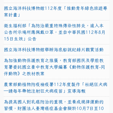
國立海洋科技博物館112年度「推動青年綠色旅遊專
案計畫」
衛生福利部「為防治嚴重特殊傳染性肺炎，進入本
公告所示場所應佩戴口罩，並自中華民國112年8月
15日生效」公告
國立海洋科技博物館舉辦海底船說紀錄片觀賞活動
為加強動物保護教育之推廣，教育部國民及學前教
育署委託國立臺中教育大學編纂《動物保護教育-同
伴動物》之教材教案
農業部動植物防疫檢疫署112年度製作「杜絕狂犬病
—請每年帶牠注射狂犬病疫苗」宣導海報
為提高國人對乳癌防治的重視，並養成規律運動的
習慣，財團法人臺灣癌症基金會擬於10月7日至10