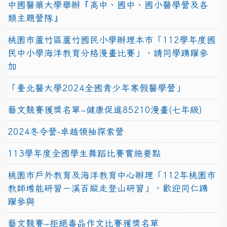
中國醫藥大學舉辦『高中、國中、國小醫學營及各
類主題營隊』
桃園市蘆竹區蘆竹國民小學辦理本市「112學年度國
民中小學海洋教育分格漫畫比賽」，請同學踴躍參
加
「臺北醫大學2024全國青少年寒假醫學營」
藝文競賽獲獎名單~健康促進85210漫畫(七年級)
2024冬令營-卓越領袖探索營
113學年度全國學生舞蹈比賽實施要點
桃園市戶外教育及海洋教育中心辦理「112年桃園市
教師增能研習－溪百縱走登山研習」，歡迎同仁踴
躍參與
藝文競賽~拒絕毒品作文比賽獲獎名單