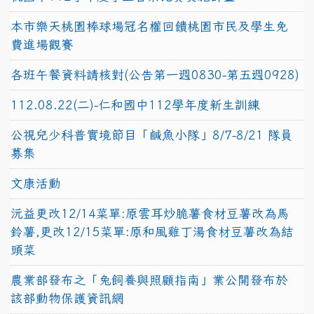
本市樂天桃園棒球場冠名權回饋桃園市民及學生免
費進場觀賽
各班午餐資料請核對(公告第一週0830-第五週0928)
112.08.22(二)-仁和國中112學年度新生訓練
公視兒少科普實境節目「鹹魚小隊」8/7-8/21 隊員
募集
文康活動
沅益更改12/14菜單:原雲耳炒脆薯食材豆薯改為馬
鈴薯,更改12/15菜單:原和風雞丁湯食材豆薯改為結
頭菜
農業部發布之「兔飼養與照顧指南」業公開發布於
該部動物保護資訊網