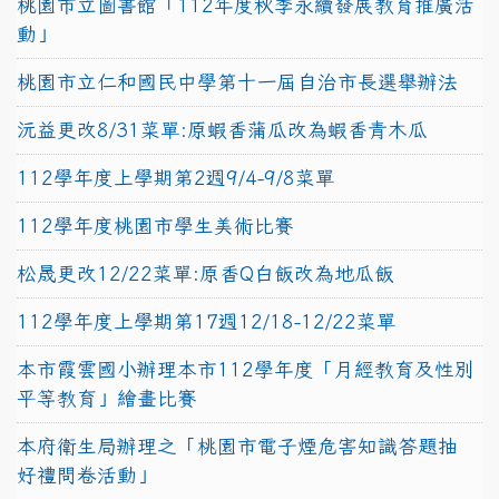
桃園市立圖書館「112年度秋季永續發展教育推廣活
動」
桃園市立仁和國民中學第十一屆自治市長選舉辦法
沅益更改8/31菜單:原蝦香蒲瓜改為蝦香青木瓜
112學年度上學期第2週9/4-9/8菜單
112學年度桃園市學生美術比賽
松晟更改12/22菜單:原香Q白飯改為地瓜飯
112學年度上學期第17週12/18-12/22菜單
本市霞雲國小辦理本市112學年度「月經教育及性別
平等教育」繪畫比賽
本府衛生局辦理之「桃園市電子煙危害知識答題抽
好禮問卷活動」