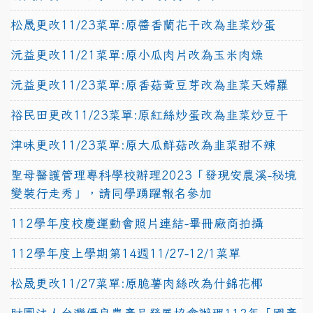
松晟更改11/23菜單:原醬香蘭花干改為韭菜炒蛋
沅益更改11/21菜單:原小瓜肉片改為玉米肉燥
沅益更改11/23菜單:原香菇黃豆芽改為韭菜天婦羅
裕民田更改11/23菜單:原紅絲炒蛋改為韭菜炒豆干
津味更改11/23菜單:原大瓜鮮菇改為韭菜甜不辣
聖母醫護管理專科學校辦理2023「發現安農溪-秘境
變裝行走秀」，請同學踴躍報名參加
112學年度校慶運動會照片連結-畢冊廠商拍攝
112學年度上學期第14週11/27-12/1菜單
松晟更改11/27菜單:原脆薯肉絲改為什錦花椰