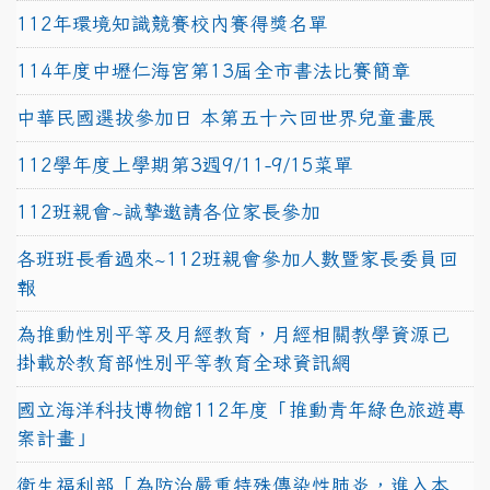
112年環境知識競賽校內賽得獎名單
114年度中壢仁海宮第13屆全市書法比賽簡章
中華民國選拔參加日 本第五十六回世界兒童畫展
112學年度上學期第3週9/11-9/15菜單
112班親會~誠摯邀請各位家長參加
各班班長看過來~112班親會參加人數暨家長委員回
報
為推動性別平等及月經教育，月經相關教學資源已
掛載於教育部性別平等教育全球資訊網
國立海洋科技博物館112年度「推動青年綠色旅遊專
案計畫」
衛生福利部「為防治嚴重特殊傳染性肺炎，進入本