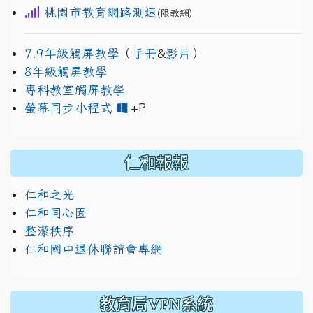
桃園市教育網路測速
(限教網)
7.9年級觸屏教學
（
手冊
&
影片
）
8年級觸屏教學
專科教室觸屏教學
link to https://www.jh
link to https://drive.googl
螢幕同步小程式
+P
仁和報報
仁和之光
仁和同心園
整潔秩序
仁和國中退休聯誼會專網
教育局VPN系統