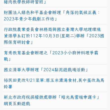
豬肉教學教師研習班」
財團法人綠色和平基金會辦理「角落的氣候正義：
2023年青少年戲劇工作坊」
行政院農業委員會林務局與國立臺灣大學地理環境
資源學系訂於112年10月3日(星期二)舉辦「2023國
際保育研討會」
育秀教育基金會辦理之「2023小小廚神料理爭霸
戰」
國立清華大學辦理「2024黏泥遊戲場活動」
裕民田更改9/21菜單:原玉米濃湯食材,其中蛋改為馬
鈴薯
新北市政府稅捐稽徵處舉辦「暗光鳥雲端幸運卡」
網頁互動遊戲