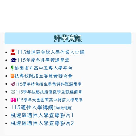
:::
升學資訊
115桃連區免試入學作業入口網
link to https://www.jhjhs.tyc.edu.tw/modules/tadnew
link to http://tyc.entry.ed
link to http://tyc.entry.ed
115年度各升學管道簡章
桃園市升高中五專入學平台
技專校院招生委員會聯合會
115學年特色招生專業群科甄選簡章
115學年技藝技能優良學生甄選簡章
115學年
大園國際高中
特招入學簡章
115適性入學講綱
(9年級適用)
link to https://docs.google.com/presentation/
桃連區適性入學宣導影片1
link to https://docs.google.com/presentation/
114適性入學講綱
1111
桃連區適性入學宣導影片2
(