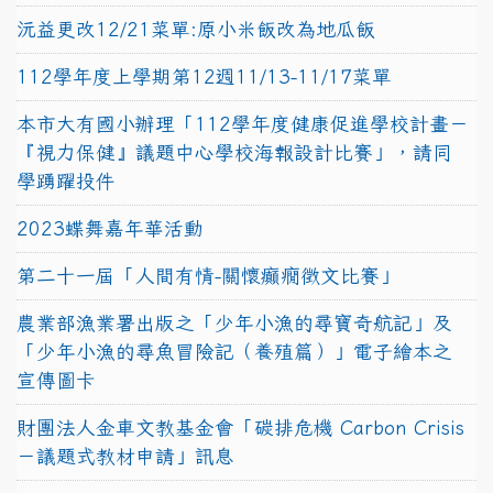
沅益更改12/21菜單:原小米飯改為地瓜飯
112學年度上學期第12週11/13-11/17菜單
本市大有國小辦理「112學年度健康促進學校計畫－
『視力保健』議題中心學校海報設計比賽」，請同
學踴躍投件
2023蝶舞嘉年華活動
第二十一屆「人間有情-關懷癲癇徵文比賽」
農業部漁業署出版之「少年小漁的尋寶奇航記」及
「少年小漁的尋魚冒險記（養殖篇）」電子繪本之
宣傳圖卡
財團法人金車文教基金會「碳排危機 Carbon Crisis
－議題式教材申請」訊息