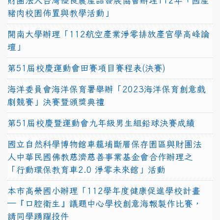
財團法人台灣優良農產品發展協會辦理112年「國產
豬肉校園佈置與教學活動」
開南大學辦理「112航空產業淨零排放產官學高峰論
壇」
第51屆校慶運動會田賽項目賽程表(決賽)
海洋委員會海洋保育署舉辦「2023海洋保育創意戲
劇競賽」決賽暨頒獎典禮
第51屆校慶暨運動會九年級男生組鉛球決賽成績
國立自然科學博物館車籠埔斷層保存園區與財團法
人中華民國佛教慈濟慈善事業基金會合作辦理之
「行動環保教育車2.0 淨零未來館」活動
本市高榮國小辦理「112學年度健康促進學校計畫
─『口腔衛生』議題中心學校創意海報製作比賽，
請同學踴躍投件