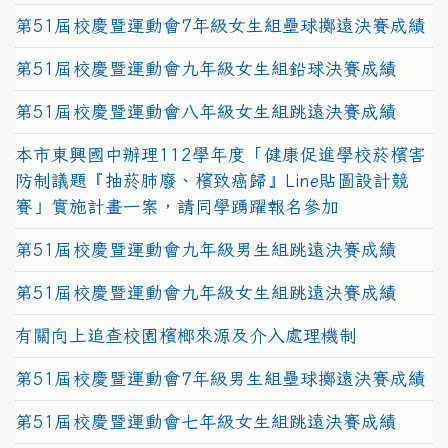
第51屆校慶暨運動會7年級女生組壘球擲遠決賽成績
第51屆校慶暨運動會九年級女生組鉛球決賽成績
第51屆校慶暨運動會八年級女生組跳遠決賽成績
本市東興國中辦理112學年度「健康促進學校菸檳害
防制議題『抽菸肺廢、檳致癌歸』Line貼圖設計競
賽」實施計畫一案，請同學踴躍報名參加
第51屆校慶暨運動會九年級男生組跳遠決賽成績
第51屆校慶暨運動會九年級女生組跳遠決賽成績
有關向上追查校園檳榔來源及介入處理機制
第51屆校慶暨運動會7年級男生組壘球擲遠決賽成績
第51屆校慶暨運動會七年級女生組跳遠決賽成績