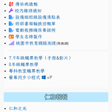
傳染病通報
校內維修通知
設備組班級設備清點表
班群書箱輪換回報單
電動板擦機保養說明
學生名牌製作
桃園市教育網路測速
(限教網)
7.9年級觸屏教學
（
手冊
&
影片
）
8年級觸屏教學
專科教室觸屏教學
link to https://www.jh
link to https://drive.googl
螢幕同步小程式
+P
仁和報報
仁和之光