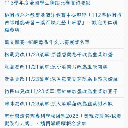
113學年度全國學生舞蹈比賽實施要點
桃園市戶外教育及海洋教育中心辦理「112年桃園市
教師增能研習－溪百縱走登山研習」，歡迎同仁踴
躍參與
藝文競賽~拒絕毒品作文比賽獲獎名單
松晟更改11/23菜單:原醬香蘭花干改為韭菜炒蛋
沅益更改11/21菜單:原小瓜肉片改為玉米肉燥
沅益更改11/23菜單:原香菇黃豆芽改為韭菜天婦羅
裕民田更改11/23菜單:原紅絲炒蛋改為韭菜炒豆干
津味更改11/23菜單:原大瓜鮮菇改為韭菜甜不辣
聖母醫護管理專科學校辦理2023「發現安農溪-秘境
變裝行走秀」，請同學踴躍報名參加