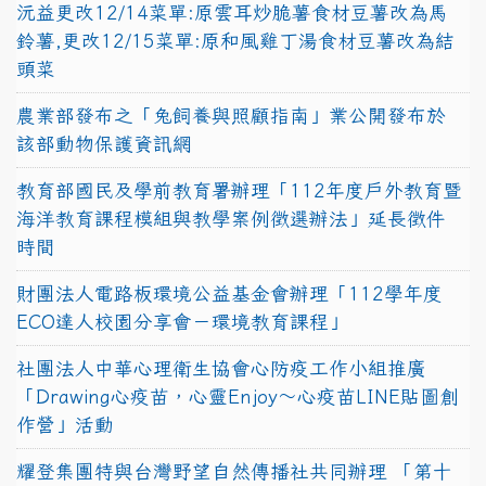
沅益更改12/14菜單:原雲耳炒脆薯食材豆薯改為馬
鈴薯,更改12/15菜單:原和風雞丁湯食材豆薯改為結
頭菜
農業部發布之「兔飼養與照顧指南」業公開發布於
該部動物保護資訊網
教育部國民及學前教育署辦理「112年度戶外教育暨
海洋教育課程模組與教學案例徵選辦法」延長徵件
時間
財團法人電路板環境公益基金會辦理「112學年度
ECO達人校園分享會－環境教育課程」
社團法人中華心理衛生協會心防疫工作小組推廣
「Drawing心疫苗，心靈Enjoy〜心疫苗LINE貼圖創
作營」活動
耀登集團特與台灣野望自然傳播社共同辦理 「第十