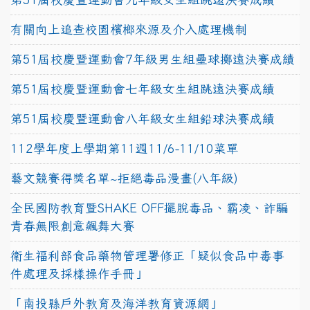
有關向上追查校園檳榔來源及介入處理機制
第51屆校慶暨運動會7年級男生組壘球擲遠決賽成績
第51屆校慶暨運動會七年級女生組跳遠決賽成績
第51屆校慶暨運動會八年級女生組鉛球決賽成績
112學年度上學期第11週11/6-11/10菜單
藝文競賽得獎名單~拒絕毒品漫畫(八年級)
全民國防教育暨SHAKE OFF擺脫毒品、霸凌、詐騙
青春無限創意飆舞大賽
衛生福利部食品藥物管理署修正「疑似食品中毒事
件處理及採樣操作手冊」
「南投縣戶外教育及海洋教育資源網」