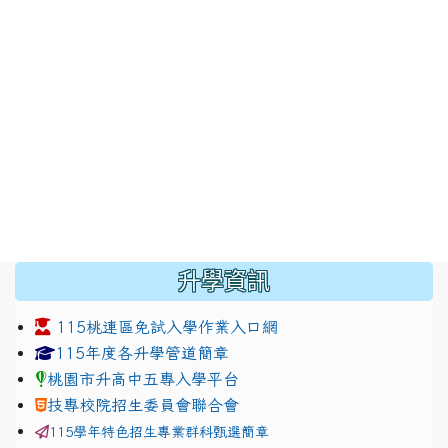
:::
升學資訊
115桃連區免試入學作業入口網
link to https://www.jhjhs.tyc.edu.tw/modules/tadnew
link to http://tyc.entry.ed
link to http://tyc.entry.ed
115年度各升學管道簡章
桃園市升高中五專入學平台
技專校院招生委員會聯合會
115學年特色招生專業群科甄選簡章