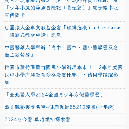
農業部漁業署出版之「少年小漁的尋寶奇航記」及
「少年小漁的尋魚冒險記（養殖篇）」電子繪本之
宣傳圖卡
財團法人金車文教基金會「碳排危機 Carbon Crisis
－議題式教材申請」訊息
中國醫藥大學舉辦『高中、國中、國小醫學營及各
類主題營隊』
桃園市蘆竹區蘆竹國民小學辦理本市「112學年度國
民中小學海洋教育分格漫畫比賽」，請同學踴躍參
加
「臺北醫大學2024全國青少年寒假醫學營」
藝文競賽獲獎名單~健康促進85210漫畫(七年級)
2024冬令營-卓越領袖探索營