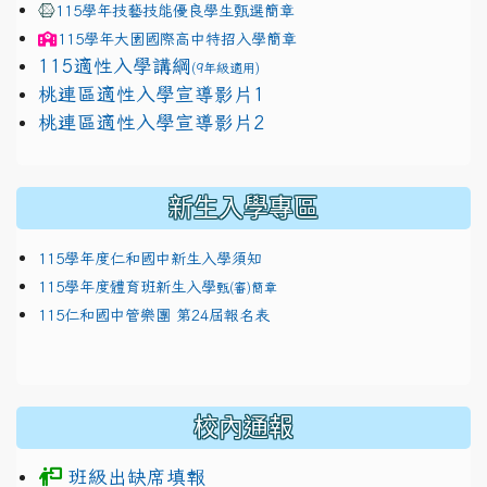
115學年技藝技能優良學生甄選簡章
115學年
大園國際高中
特招入學簡章
115適性入學講綱
(9年級適用)
link to https://docs.google.com/presentation/
桃連區適性入學宣導影片1
link to https://docs.google.com/presentation/
114適性入學講綱
1111
桃連區適性入學宣導影片2
(
新生入學專區
115學年度仁和國中新生入學須知
115學年度體育班新生入學
甄(審)簡章
115仁和國中管樂團 第24屆報名表
校內通報
班級出缺席填報