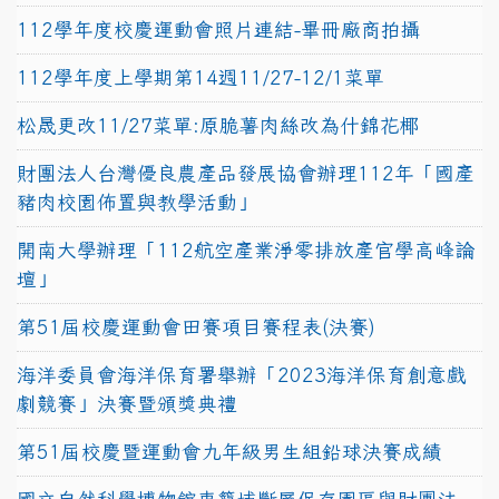
112學年度校慶運動會照片連結-畢冊廠商拍攝
112學年度上學期第14週11/27-12/1菜單
松晟更改11/27菜單:原脆薯肉絲改為什錦花椰
財團法人台灣優良農產品發展協會辦理112年「國產
豬肉校園佈置與教學活動」
開南大學辦理「112航空產業淨零排放產官學高峰論
壇」
第51屆校慶運動會田賽項目賽程表(決賽)
海洋委員會海洋保育署舉辦「2023海洋保育創意戲
劇競賽」決賽暨頒獎典禮
第51屆校慶暨運動會九年級男生組鉛球決賽成績