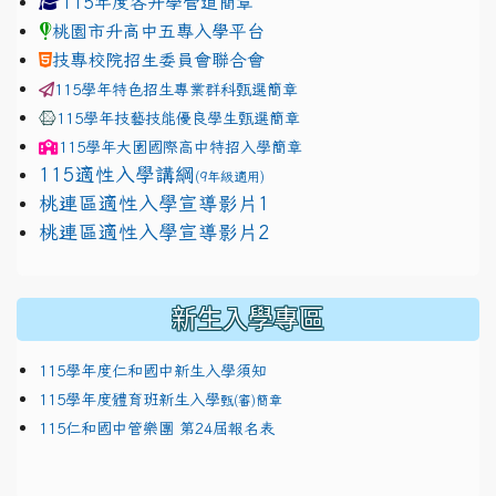
115年度各升學管道簡章
桃園市升高中五專入學平台
技專校院招生委員會聯合會
115學年特色招生專業群科甄選簡章
115學年技藝技能優良學生甄選簡章
115學年
大園國際高中
特招入學簡章
115適性入學講綱
(9年級適用)
link to https://docs.google.com/presentation/
桃連區適性入學宣導影片1
link to https://docs.google.com/presentation/
114適性入學講綱
1111
桃連區適性入學宣導影片2
(
新生入學專區
115學年度仁和國中新生入學須知
115學年度體育班新生入學
甄(審)簡章
115仁和國中管樂團 第24屆報名表