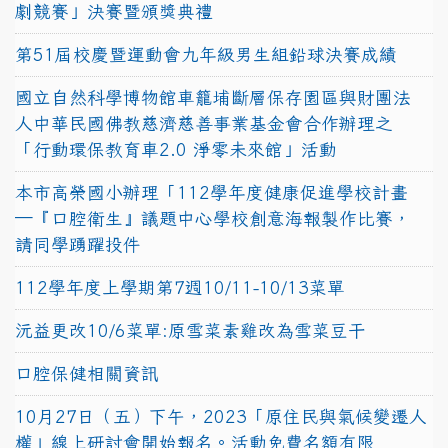
劇競賽」決賽暨頒獎典禮
第51屆校慶暨運動會九年級男生組鉛球決賽成績
國立自然科學博物館車籠埔斷層保存園區與財團法
人中華民國佛教慈濟慈善事業基金會合作辦理之
「行動環保教育車2.0 淨零未來館」活動
本市高榮國小辦理「112學年度健康促進學校計畫
─『口腔衛生』議題中心學校創意海報製作比賽，
請同學踴躍投件
112學年度上學期第7週10/11-10/13菜單
沅益更改10/6菜單:原雪菜素雞改為雪菜豆干
口腔保健相關資訊
10月27日（五）下午，2023「原住民與氣候變遷人
權」線上研討會開始報名。活動免費名額有限