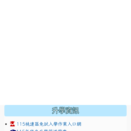
:::
升學資訊
115桃連區免試入學作業入口網
link to https://www.jhjhs.tyc.edu.tw/modules/tadnew
link to http://tyc.entry.ed
link to http://tyc.entry.ed