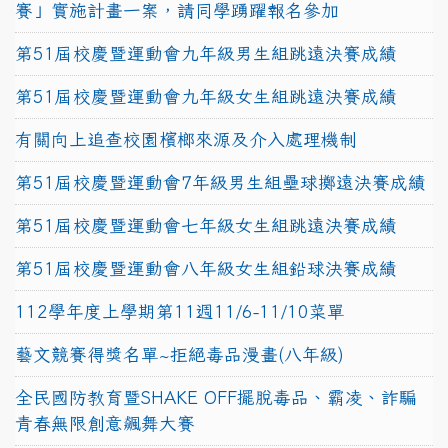
賽」實施計畫一案，請同學踴躍報名參加
第51屆校慶暨運動會九年級男生組跳遠決賽成績
第51屆校慶暨運動會九年級女生組跳遠決賽成績
有關向上追查校園檳榔來源及介入處理機制
第51屆校慶暨運動會7年級男生組壘球擲遠決賽成績
第51屆校慶暨運動會七年級女生組跳遠決賽成績
第51屆校慶暨運動會八年級女生組鉛球決賽成績
112學年度上學期第11週11/6-11/10菜單
藝文競賽得獎名單~拒絕毒品漫畫(八年級)
全民國防教育暨SHAKE OFF擺脫毒品、霸凌、詐騙
青春無限創意飆舞大賽