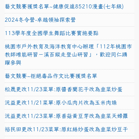
藝文競賽獲獎名單~健康促進85210漫畫(七年級)
2024冬令營-卓越領袖探索營
113學年度全國學生舞蹈比賽實施要點
桃園市戶外教育及海洋教育中心辦理「112年桃園市
教師增能研習－溪百縱走登山研習」，歡迎同仁踴
躍參與
藝文競賽~拒絕毒品作文比賽獲獎名單
松晟更改11/23菜單:原醬香蘭花干改為韭菜炒蛋
沅益更改11/21菜單:原小瓜肉片改為玉米肉燥
沅益更改11/23菜單:原香菇黃豆芽改為韭菜天婦羅
裕民田更改11/23菜單:原紅絲炒蛋改為韭菜炒豆干