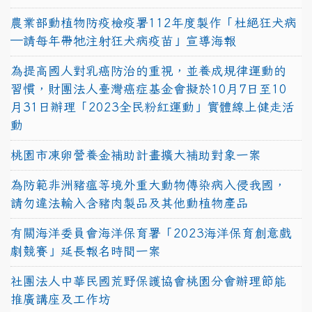
農業部動植物防疫檢疫署112年度製作「杜絕狂犬病
—請每年帶牠注射狂犬病疫苗」宣導海報
為提高國人對乳癌防治的重視，並養成規律運動的
習慣，財團法人臺灣癌症基金會擬於10月7日至10
月31日辦理「2023全民粉紅運動」實體線上健走活
動
桃園市凍卵營養金補助計畫擴大補助對象一案
為防範非洲豬瘟等境外重大動物傳染病入侵我國，
請勿違法輸入含豬肉製品及其他動植物產品
有關海洋委員會海洋保育署「2023海洋保育創意戲
劇競賽」延長報名時間一案
社團法人中華民國荒野保護協會桃園分會辦理節能
推廣講座及工作坊