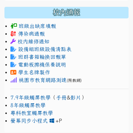
校內通報
班級出缺席填報
傳染病通報
校內維修通知
設備組班級設備清點表
班群書箱輪換回報單
電動板擦機保養說明
學生名牌製作
桃園市教育網路測速
(限教網)
7.9年級觸屏教學
（
手冊
&
影片
）
8年級觸屏教學
專科教室觸屏教學
link to https://www.jh
link to https://drive.googl
螢幕同步小程式
+P