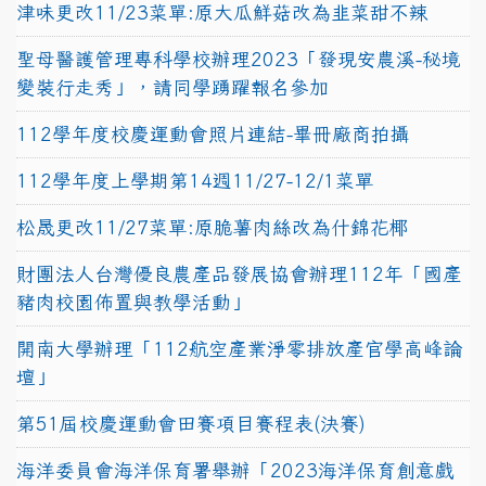
津味更改11/23菜單:原大瓜鮮菇改為韭菜甜不辣
聖母醫護管理專科學校辦理2023「發現安農溪-秘境
變裝行走秀」，請同學踴躍報名參加
112學年度校慶運動會照片連結-畢冊廠商拍攝
112學年度上學期第14週11/27-12/1菜單
松晟更改11/27菜單:原脆薯肉絲改為什錦花椰
財團法人台灣優良農產品發展協會辦理112年「國產
豬肉校園佈置與教學活動」
開南大學辦理「112航空產業淨零排放產官學高峰論
壇」
第51屆校慶運動會田賽項目賽程表(決賽)
海洋委員會海洋保育署舉辦「2023海洋保育創意戲