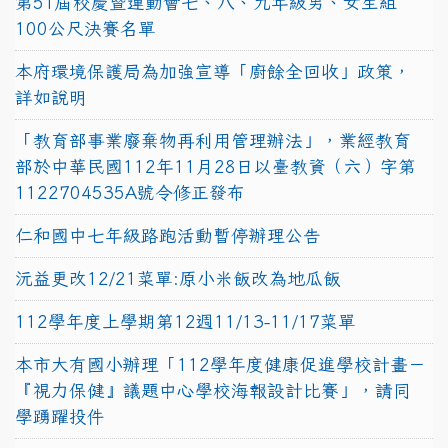
第51屆校慶暨運動會七、八、九年級男、女生組
100公尺決賽名單
本府環境保護局為加強宣導「廚餘全回收」政策，
詳如說明
「教育部事業廢棄物再利用管理辦法」，業經教育
部於中華民國112年11月28日以臺教資（六）字第
1122704535A號令修正發布
仁和國中七年級路跑活動暫停辦理公告
沅益更改12/21菜單:原小米飯改為地瓜飯
112學年度上學期第12週11/13-11/17菜單
本市大有國小辦理「112學年度健康促進學校計畫－
『視力保健』議題中心學校海報設計比賽」，請同
學踴躍投件