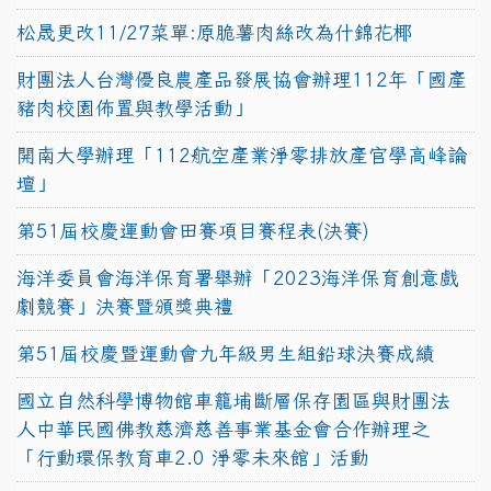
松晟更改11/27菜單:原脆薯肉絲改為什錦花椰
財團法人台灣優良農產品發展協會辦理112年「國產
豬肉校園佈置與教學活動」
開南大學辦理「112航空產業淨零排放產官學高峰論
壇」
第51屆校慶運動會田賽項目賽程表(決賽)
海洋委員會海洋保育署舉辦「2023海洋保育創意戲
劇競賽」決賽暨頒獎典禮
第51屆校慶暨運動會九年級男生組鉛球決賽成績
國立自然科學博物館車籠埔斷層保存園區與財團法
人中華民國佛教慈濟慈善事業基金會合作辦理之
「行動環保教育車2.0 淨零未來館」活動