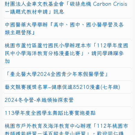
財團法人金車文教基金會「碳排危機 Carbon Crisis
－議題式教材申請」訊息
中國醫藥大學舉辦『高中、國中、國小醫學營及各
類主題營隊』
桃園市蘆竹區蘆竹國民小學辦理本市「112學年度國
民中小學海洋教育分格漫畫比賽」，請同學踴躍參
加
「臺北醫大學2024全國青少年寒假醫學營」
藝文競賽獲獎名單~健康促進85210漫畫(七年級)
2024冬令營-卓越領袖探索營
113學年度全國學生舞蹈比賽實施要點
桃園市戶外教育及海洋教育中心辦理「112年桃園市
教師增能研習－溪百縱走登山研習」，歡迎同仁踴