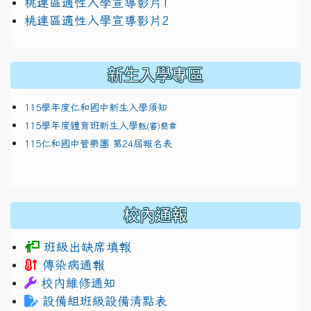
link to https://docs.google.com/presentation/
桃連區適性入學宣導影片1
link to https://docs.google.com/presentation/
114適性入學講綱
1111
桃連區適性入學宣導影片2
(
新生入學專區
115學年度仁和國中新生入學須知
115學年度體育班新生入學
甄(審)簡章
115仁和國中管樂團 第24屆報名表
校內通報
班級出缺席填報
傳染病通報
校內維修通知
設備組班級設備清點表