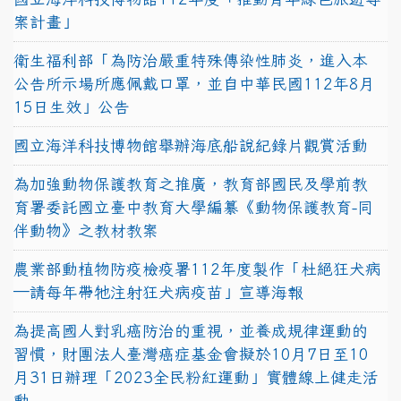
案計畫」
衛生福利部「為防治嚴重特殊傳染性肺炎，進入本
公告所示場所應佩戴口罩，並自中華民國112年8月
15日生效」公告
國立海洋科技博物館舉辦海底船說紀錄片觀賞活動
為加強動物保護教育之推廣，教育部國民及學前教
育署委託國立臺中教育大學編纂《動物保護教育-同
伴動物》之教材教案
農業部動植物防疫檢疫署112年度製作「杜絕狂犬病
—請每年帶牠注射狂犬病疫苗」宣導海報
為提高國人對乳癌防治的重視，並養成規律運動的
習慣，財團法人臺灣癌症基金會擬於10月7日至10
月31日辦理「2023全民粉紅運動」實體線上健走活
動