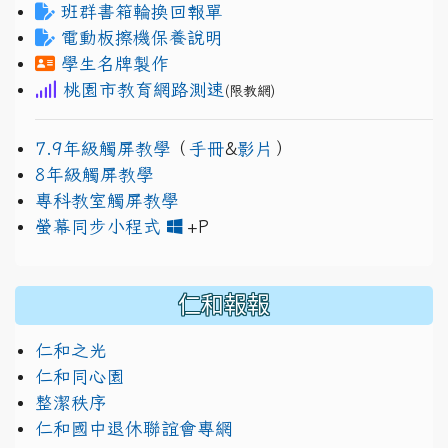
班群書箱輪換回報單
電動板擦機保養說明
學生名牌製作
桃園市教育網路測速
(限教網)
7.9年級觸屏教學
（
手冊
&
影片
）
8年級觸屏教學
專科教室觸屏教學
link to https://www.jh
link to https://drive.googl
螢幕同步小程式
+P
仁和報報
仁和之光
仁和同心園
整潔秩序
仁和國中退休聯誼會專網