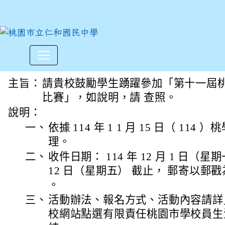
第十一屆桃園市合作教育盃書
:::
主旨：
請貴校鼓勵學生踴躍參加「第十一屆
比賽」，如說明，請 查照。
說明：
一、
依據 114 年 1 1 月 15 日（ 114 
理。
二、
收件日期： 114 年 12 月 1 日（星期
12 日（星期五） 截止， 郵寄以郵
。
三、
活動辦法、報名方式、活動內容請詳
校網站點選有限責任桃園市學校員生