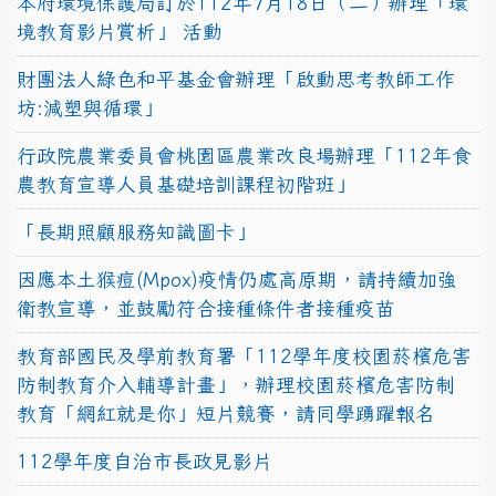
本府環境保護局訂於112年7月18日（二）辦理「環
境教育影片賞析」 活動
財團法人綠色和平基金會辦理「啟動思考教師工作
坊:減塑與循環」
行政院農業委員會桃園區農業改良場辦理「112年食
農教育宣導人員基礎培訓課程初階班」
「長期照顧服務知識圖卡」
因應本土猴痘(Mpox)疫情仍處高原期，請持續加強
衛教宣導，並鼓勵符合接種條件者接種疫苗
教育部國民及學前教育署「112學年度校園菸檳危害
防制教育介入輔導計畫」，辦理校園菸檳危害防制
教育「網紅就是你」短片競賽，請同學踴躍報名
112學年度自治市長政見影片