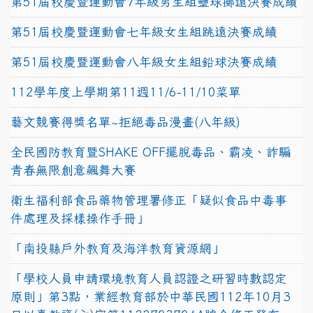
第51屆校慶暨運動會7年級男生組壘球擲遠決賽成績
第51屆校慶暨運動會七年級女生組跳遠決賽成績
第51屆校慶暨運動會八年級女生組鉛球決賽成績
112學年度上學期第11週11/6-11/10菜單
藝文競賽得獎名單~拒絕毒品漫畫(八年級)
全民國防教育暨SHAKE OFF擺脫毒品、霸凌、詐騙
青春無限創意飆舞大賽
衛生福利部食品藥物管理署修正「疑似食品中毒事
件處理及採樣操作手冊」
「南投縣戶外教育及海洋教育資源網」
「學校人員申請環境教育人員認證之研習時數認定
原則」第3點，業經教育部於中華民國112年10月3