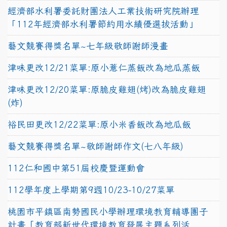
經濟部水利署委託財團法人工業技術研究院辦理
「112年經濟部水利署節約用水績優選拔活動」
藝文競賽得獎名單~七年級敬師謝師漫畫
津味更改12/21菜單:原小薏仁蒸飯改為地瓜蒸飯
津味更改12/20菜單:原脆皮雞翅(烤)改為脆皮雞翅
(炸)
裕民田更改12/22菜單:原小米香飯改為地瓜飯
藝文競賽得獎名單~敬師謝師作文(七八年級)
112仁和國中第51屆校慶暨運動會
112學年度上學期第9週10/23-10/27菜單
桃園市平鎮區南勢國民小學辦理環境教育輔導團子
計畫「教育部新世代環境教育發展主題系列活