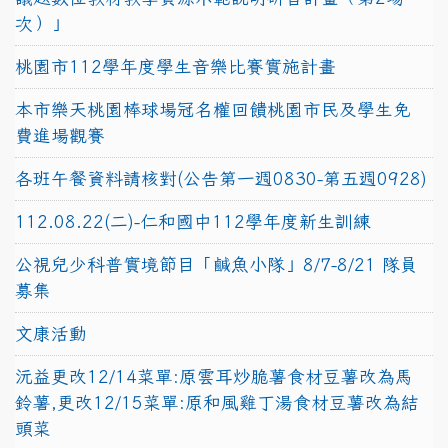
次）」
桃園市112學年度學生音樂比賽實施計畫
本市樂天桃園棒球場冠名權回饋桃園市民及學生免
費進場觀賽
各班午餐資料請核對(公告第一週0830-第五週0928)
112.08.22(二)-仁和國中112學年度新生訓練
公視兒少科普實境節目「鹹魚小隊」8/7-8/21 隊員
募集
文康活動
沅益更改12/14菜單:原雲耳炒脆薯食材豆薯改為馬
鈴薯,更改12/15菜單:原和風雞丁湯食材豆薯改為結
頭菜