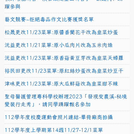
躍參與
藝文競賽~拒絕毒品作文比賽獲獎名單
松晟更改11/23菜單:原醬香蘭花干改為韭菜炒蛋
沅益更改11/21菜單:原小瓜肉片改為玉米肉燥
沅益更改11/23菜單:原香菇黃豆芽改為韭菜天婦羅
裕民田更改11/23菜單:原紅絲炒蛋改為韭菜炒豆干
津味更改11/23菜單:原大瓜鮮菇改為韭菜甜不辣
聖母醫護管理專科學校辦理2023「發現安農溪-秘境
變裝行走秀」，請同學踴躍報名參加
112學年度校慶運動會照片連結-畢冊廠商拍攝
112學年度上學期第14週11/27-12/1菜單