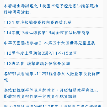
本府衛生局辦理之「桃園市電子煙危害知識答題抽
好禮問卷活動」
112年環境知識競賽校內賽得獎名單
114年度中壢仁海宮第13屆全市書法比賽簡章
中華民國選拔參加日 本第五十六回世界兒童畫展
112學年度上學期第3週9/11-9/15菜單
112班親會~誠摯邀請各位家長參加
各班班長看過來~112班親會參加人數暨家長委員回
報
為推動性別平等及月經教育，月經相關教學資源已
掛載於教育部性別平等教育全球資訊網
國立海洋科技博物館112年度「推動青年綠色旅遊專