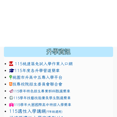
:::
升學資訊
115桃連區免試入學作業入口網
link to https://www.jhjhs.tyc.edu.tw/modules/tadnew
link to http://tyc.entry.ed
link to http://tyc.entry.ed
115年度各升學管道簡章
桃園市升高中五專入學平台
技專校院招生委員會聯合會
115學年特色招生專業群科甄選簡章
115學年技藝技能優良學生甄選簡章
115學年
大園國際高中
特招入學簡章
115適性入學講綱
(9年級適用)