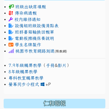
班級出缺席填報
傳染病通報
校內維修通知
設備組班級設備清點表
班群書箱輪換回報單
電動板擦機保養說明
學生名牌製作
桃園市教育網路測速
(限教網)
7.9年級觸屏教學
（
手冊
&
影片
）
8年級觸屏教學
專科教室觸屏教學
link to https://www.jh
link to https://drive.googl
螢幕同步小程式
+P
仁和報報