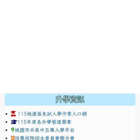
:::
升學資訊
115桃連區免試入學作業入口網
link to https://www.jhjhs.tyc.edu.tw/modules/tadnew
link to http://tyc.entry.ed
link to http://tyc.entry.ed
115年度各升學管道簡章
桃園市升高中五專入學平台
技專校院招生委員會聯合會