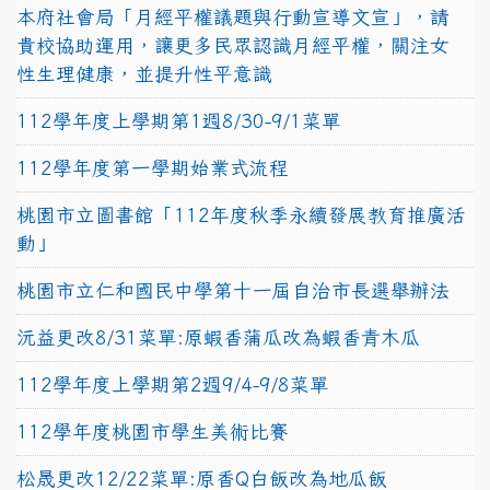
本府社會局「月經平權議題與行動宣導文宣」，請
貴校協助運用，讓更多民眾認識月經平權，關注女
性生理健康，並提升性平意識
112學年度上學期第1週8/30-9/1菜單
112學年度第一學期始業式流程
桃園市立圖書館「112年度秋季永續發展教育推廣活
動」
桃園市立仁和國民中學第十一屆自治市長選舉辦法
沅益更改8/31菜單:原蝦香蒲瓜改為蝦香青木瓜
112學年度上學期第2週9/4-9/8菜單
112學年度桃園市學生美術比賽
松晟更改12/22菜單:原香Q白飯改為地瓜飯