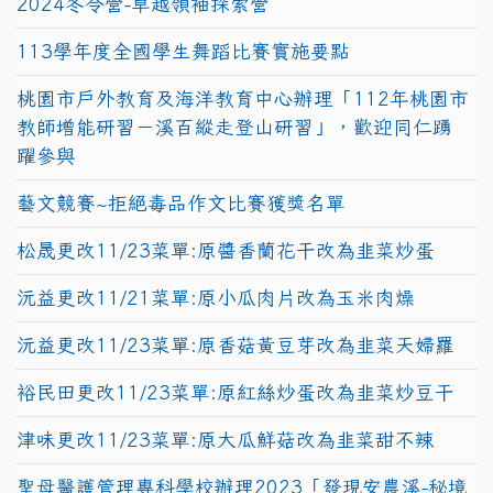
2024冬令營-卓越領袖探索營
113學年度全國學生舞蹈比賽實施要點
桃園市戶外教育及海洋教育中心辦理「112年桃園市
教師增能研習－溪百縱走登山研習」，歡迎同仁踴
躍參與
藝文競賽~拒絕毒品作文比賽獲獎名單
松晟更改11/23菜單:原醬香蘭花干改為韭菜炒蛋
沅益更改11/21菜單:原小瓜肉片改為玉米肉燥
沅益更改11/23菜單:原香菇黃豆芽改為韭菜天婦羅
裕民田更改11/23菜單:原紅絲炒蛋改為韭菜炒豆干
津味更改11/23菜單:原大瓜鮮菇改為韭菜甜不辣
聖母醫護管理專科學校辦理2023「發現安農溪-秘境