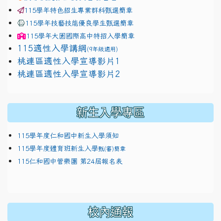
115學年特色招生專業群科甄選簡章
115學年技藝技能優良學生甄選簡章
115學年
大園國際高中
特招入學簡章
115適性入學講綱
(9年級適用)
link to https://docs.google.com/presentation/
桃連區適性入學宣導影片1
link to https://docs.google.com/presentation/
114適性入學講綱
1111
桃連區適性入學宣導影片2
(
新生入學專區
115學年度仁和國中新生入學須知
115學年度體育班新生入學
甄(審)簡章
115仁和國中管樂團 第24屆報名表
校內通報