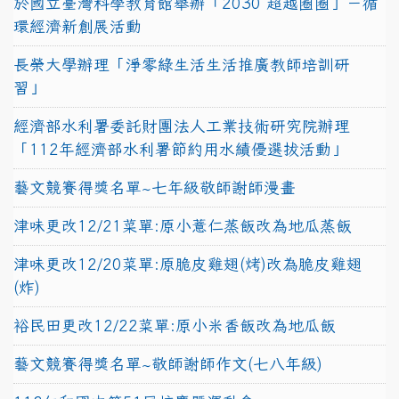
於國立臺灣科學教育館舉辦「2030 超越圈圈」－循
環經濟新創展活動
長榮大學辦理「淨零綠生活生活推廣教師培訓研
習」
經濟部水利署委託財團法人工業技術研究院辦理
「112年經濟部水利署節約用水績優選拔活動」
藝文競賽得獎名單~七年級敬師謝師漫畫
津味更改12/21菜單:原小薏仁蒸飯改為地瓜蒸飯
津味更改12/20菜單:原脆皮雞翅(烤)改為脆皮雞翅
(炸)
裕民田更改12/22菜單:原小米香飯改為地瓜飯
藝文競賽得獎名單~敬師謝師作文(七八年級)