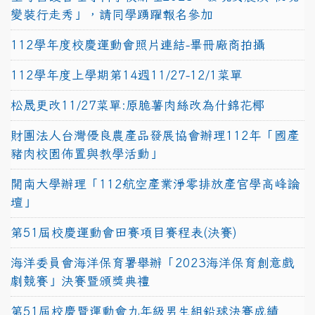
變裝行走秀」，請同學踴躍報名參加
112學年度校慶運動會照片連結-畢冊廠商拍攝
112學年度上學期第14週11/27-12/1菜單
松晟更改11/27菜單:原脆薯肉絲改為什錦花椰
財團法人台灣優良農產品發展協會辦理112年「國產
豬肉校園佈置與教學活動」
開南大學辦理「112航空產業淨零排放產官學高峰論
壇」
第51屆校慶運動會田賽項目賽程表(決賽)
海洋委員會海洋保育署舉辦「2023海洋保育創意戲
劇競賽」決賽暨頒獎典禮
第51屆校慶暨運動會九年級男生組鉛球決賽成績