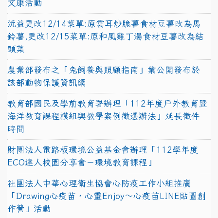
文康活動
沅益更改12/14菜單:原雲耳炒脆薯食材豆薯改為馬
鈴薯,更改12/15菜單:原和風雞丁湯食材豆薯改為結
頭菜
農業部發布之「兔飼養與照顧指南」業公開發布於
該部動物保護資訊網
教育部國民及學前教育署辦理「112年度戶外教育暨
海洋教育課程模組與教學案例徵選辦法」延長徵件
時間
財團法人電路板環境公益基金會辦理「112學年度
ECO達人校園分享會－環境教育課程」
社團法人中華心理衛生協會心防疫工作小組推廣
「Drawing心疫苗，心靈Enjoy〜心疫苗LINE貼圖創
作營」活動