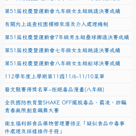
第51屆校慶暨運動會九年級女生組跳遠決賽成績
有關向上追查校園檳榔來源及介入處理機制
第51屆校慶暨運動會7年級男生組壘球擲遠決賽成績
第51屆校慶暨運動會七年級女生組跳遠決賽成績
第51屆校慶暨運動會八年級女生組鉛球決賽成績
112學年度上學期第11週11/6-11/10菜單
藝文競賽得獎名單~拒絕毒品漫畫(八年級)
全民國防教育暨SHAKE OFF擺脫毒品、霸凌、詐騙
青春無限創意飆舞大賽
衛生福利部食品藥物管理署修正「疑似食品中毒事
件處理及採樣操作手冊」