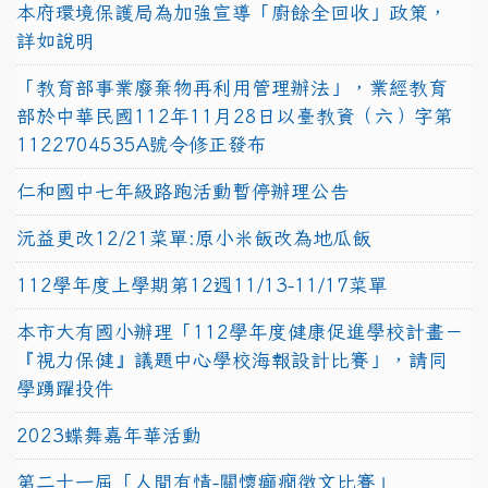
本府環境保護局為加強宣導「廚餘全回收」政策，
詳如說明
「教育部事業廢棄物再利用管理辦法」，業經教育
部於中華民國112年11月28日以臺教資（六）字第
1122704535A號令修正發布
仁和國中七年級路跑活動暫停辦理公告
沅益更改12/21菜單:原小米飯改為地瓜飯
112學年度上學期第12週11/13-11/17菜單
本市大有國小辦理「112學年度健康促進學校計畫－
『視力保健』議題中心學校海報設計比賽」，請同
學踴躍投件
2023蝶舞嘉年華活動
第二十一屆「人間有情-關懷癲癇徵文比賽」