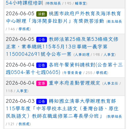
54小時課程培訓
(
特教組長
/ 195 /
輔導室
)
2026-06-05
桃園市政府戶外教育及海洋教育
活動
中心辦理「海洋開麥拉影片」有獎徵答活動
(
衛生組長
/ 146 /
學務處
)
2026-06-05
教師法第25條及第53條條文修
公告
正案，業奉總統115年5月13日華總一義字第
11500042691號令公布一案
(
人事助理
/ 198 /
人事室
)
2026-06-04
各班午餐資料請核對(公告第十三
公告
週0504-第十七週0605)
(
午餐委員會
/ 255 /
學務處
)
2026-06-04
重申本府差勤管理規定
宣導
(
人事主任
/
118 /
人事室
)
2026-06-03
轉知國立清華大學辦理教育部
公告
115學年度「中等學校本土語文（臺灣台語、原住
民族語文）教師在職進修第二專長學分班」
(
教學組長
/ 121 /
教務處
)