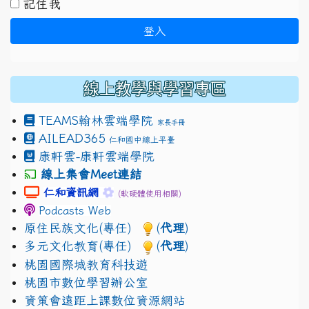
記住我
登入
線上教學與學習專區
TEAMS
翰林雲端學院
家長手冊
AILEAD365
仁和國中線上平臺
康軒雲-康軒雲端學院
線上集會Meet連結
link to https://sites.google.com/gm.jhjhs.tyc.edu.
link to https://sites.google.com/gm.
仁和資訊網
(軟硬體使用相關)
Podcasts Web
原住民族文化(專任)
(
代理
)
多元文化教育(專任)
(
代理
)
桃園國際城教育科技遊
桃園市數位學習辦公室
資策會遠距上課數位資源網站