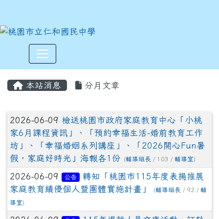
:::
本站消息
分月文章
文章列表
2026-06-09
檢送桃園市政府家庭教育中心「小桃
家6月課程資訊」、「預約幸福生活-婚前教育工作
坊」、「幸福婚姻系列講座」、「2026開心Fun暑
假，家庭好時光」海報各1份
(
輔導組長
/ 103 /
輔導室
)
2026-06-09
轉知「桃園市115年度表揚推展
公告
家庭教育績優個人暨團體實施計畫」
(
輔導組長
/ 92 /
輔
導室
)