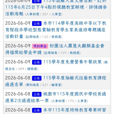
2026-06-09
115年退離人員文康活動，訂於
公告
115年6月25日下午4點於視聽教室辦理，詳情請參
活動海報
(
人事助理
/ 251 /
人事室
)
2026-06-09
本市114學年度高級中等以下教
公告
育階段非學校型態實驗教育學生家長進修專題講座
活動計畫
(
註冊組長
/ 120 /
教務處
)
2026-06-09
財團法人羅慧夫顱顏基金會
獎助學金
得福獎助學金申請
(
註冊組長
/ 107 /
教務處
)
2026-06-09
115學年度免費營養午餐政策
公告
(
總
務主任
/ 499 /
總務處
)
2026-06-08
115學年度抽離式技藝教育課程
公告
遴選名單
(
資料組長
/ 321 /
輔導室
)
2026-06-08
桃園市115年度國民中學校長遴
公告
選第2次遴選結果一案
(
人事助理
/ 173 /
人事室
)
2026-06-08
本市115年度特殊教育專業研習
公告