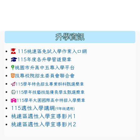
:::
升學資訊
115桃連區免試入學作業入口網
link to https://www.jhjhs.tyc.edu.tw/modules/tadnew
link to http://tyc.entry.ed
link to http://tyc.entry.ed
115年度各升學管道簡章
桃園市升高中五專入學平台
技專校院招生委員會聯合會
115學年特色招生專業群科甄選簡章
115學年技藝技能優良學生甄選簡章
115學年
大園國際高中
特招入學簡章
115適性入學講綱
(9年級適用)
link to https://docs.google.com/presentation/
桃連區適性入學宣導影片1
link to https://docs.google.com/presentation/
114適性入學講綱
1111
桃連區適性入學宣導影片2
(