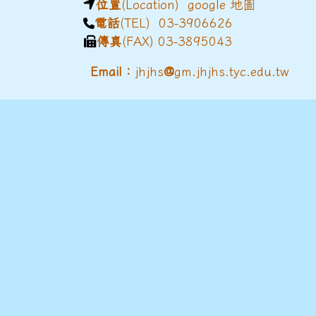
位置
(Location)
google 地圖
電話
(TEL) 03-3906626
傳真
(FAX) 03-3895043
@
Email：
jhjhs
gm.jhjhs.tyc.edu.tw