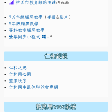
桃園市教育網路測速
(限教網)
7.9年級觸屏教學
（
手冊
&
影片
）
8年級觸屏教學
專科教室觸屏教學
link to https://www.jh
link to https://drive.googl
螢幕同步小程式
+P
仁和報報
仁和之光
仁和同心園
整潔秩序
仁和國中退休聯誼會專網
教育局VPN系統