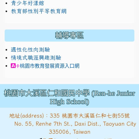
青少年好漾館
教育部性別平等教育網
輔導專區
適性化性向測驗
情境式職涯興趣測驗
link to https://exam.career.ntnu.edu.tw/cit/in
桃園市教育發展資源入口網
卡
桃園市大溪區仁和國民中學 (Ren-he Junior
High School)
地址(address)：335 桃園市大溪區仁和七街55號
No. 55, Renhe 7th St., Daxi Dist., Taoyuan City
335006, Taiwan