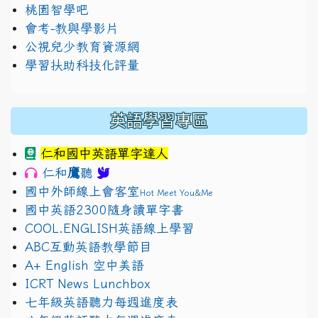
桃園智學吧
會考-教與學影片
公視兒少教育資源網
學習扶助科技化評量
英語學習專區
仁和國中英語單字達人
鷹
仁和
聽
國中外師線上會客室
Hot Meet You&Me
國中英語2300隨身讀單字書
COOL.ENGLISH英語線上學習
ABC互動英語教學節目
A+ English 空中美語
ICRT News Lunchbox
七年級英語聽力每週進度表