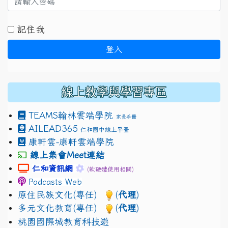
記住我
登入
線上教學與學習專區
TEAMS
翰林雲端學院
家長手冊
AILEAD365
仁和國中線上平臺
康軒雲-康軒雲端學院
線上集會Meet連結
link to https://sites.google.com/gm.jhjhs.tyc.edu.
link to https://sites.google.com/gm.
仁和資訊網
(軟硬體使用相關)
Podcasts Web
原住民族文化(專任)
(
代理
)
多元文化教育(專任)
(
代理
)
桃園國際城教育科技遊