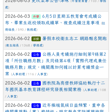
2026-06-03
更改菜單公告-津味
(
午餐委員會
/ 103 /
學務
處
)
2026-06-03
6月5日星期五教育會考成績公
升學
布、畢業生返校領取成績單、複查成績注意事項
(
註
冊組長
/ 590 /
教務處
)
2026-06-02
暑假本校衛生志工 網路報名開跑
活動
(
衛生組長
/ 1368 /
學務處
)
2026-06-02
公務人員考績施行細則第9條第2
公告
項「所任職務月數」及同條第4項「實際代理或兼任
職務月數」規定，機關應如何據以計算考績獎金一
案
(
人事助理
/ 116 /
人事室
)
2026-06-02
國教院為商借教師協助執行十二
公告
年國民基本教育課程研究發展相關業務
(
人事助理
/ 108
/
人事室
)
2026-06-02
近年極端氣候日益頻繁，重申各
公告
機關應視勤（業）務特性，明定熱危害防護措施與