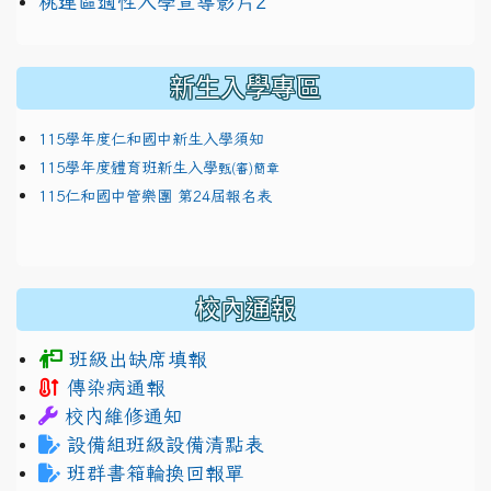
link to https://docs.google.com/presentation/
114適性入學講綱
1111
桃連區適性入學宣導影片2
(
新生入學專區
115學年度仁和國中新生入學須知
115學年度體育班新生入學
甄(審)簡章
115仁和國中管樂團 第24屆報名表
校內通報
班級出缺席填報
傳染病通報
校內維修通知
設備組班級設備清點表
班群書箱輪換回報單