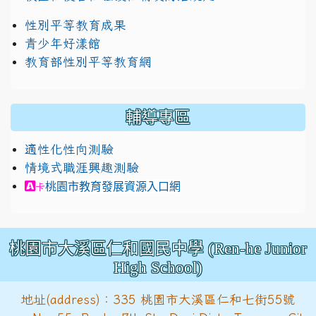
性別平等教育成果
青少年好漾館
教育部性別平等教育網
輔導專區
適性化性向測驗
情境式職涯興趣測驗
link to https://exam.career.ntnu.edu.tw/cit/in
桃園市教育發展資源入口網
卡
桃園市大溪區仁和國民中學 (Ren-he Junior
High School)
地址(address)：335 桃園市大溪區仁和七街55號