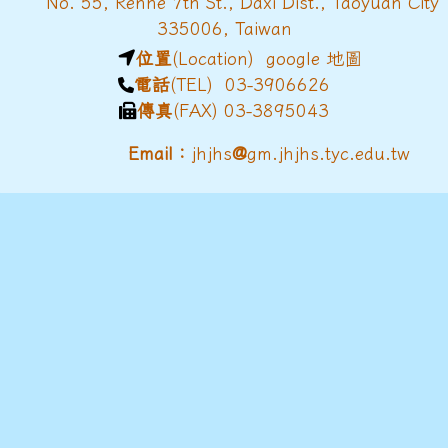
No. 55, Renhe 7th St., Daxi Dist., Taoyuan City
335006, Taiwan
位置
(Location)
google 地圖
電話
(TEL) 03-3906626
傳真
(FAX) 03-3895043
@
Email：
jhjhs
gm.jhjhs.tyc.edu.tw