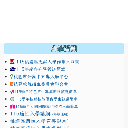
:::
升學資訊
115桃連區免試入學作業入口網
link to https://www.jhjhs.tyc.edu.tw/modules/tadnew
link to http://tyc.entry.ed
link to http://tyc.entry.ed
115年度各升學管道簡章
桃園市升高中五專入學平台
技專校院招生委員會聯合會
115學年特色招生專業群科甄選簡章
115學年技藝技能優良學生甄選簡章
115學年
大園國際高中
特招入學簡章
115適性入學講綱
(9年級適用)
link to https://docs.google.com/presentation/
桃連區適性入學宣導影片1