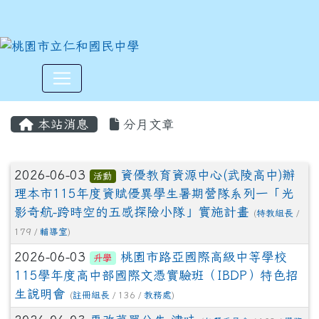
:::
本站消息
分月文章
文章列表
2026-06-03
資優教育資源中心(武陵高中)辦
活動
理本市115年度資賦優異學生暑期營隊系列一「光
影奇航-跨時空的五感探險小隊」實施計畫
(
特教組長
/
179 /
輔導室
)
2026-06-03
桃園市路亞國際高級中等學校
升學
115學年度高中部國際文憑實驗班（IBDP）特色招
生說明會
(
註冊組長
/ 136 /
教務處
)