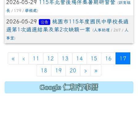
2026-05-29
115年北管後場伴奏暑期研習營
(
訓育組
長
/ 179 /
學務處
)
2026-05-29
桃園市115年度國民中學校長遴
公告
選第1次遴選結果及第2次缺額一案
(
人事助理
/ 267 /
人
事室
)
(cur
«
‹
11
12
13
14
15
16
17
18
19
20
›
»
Google 仁和行事曆