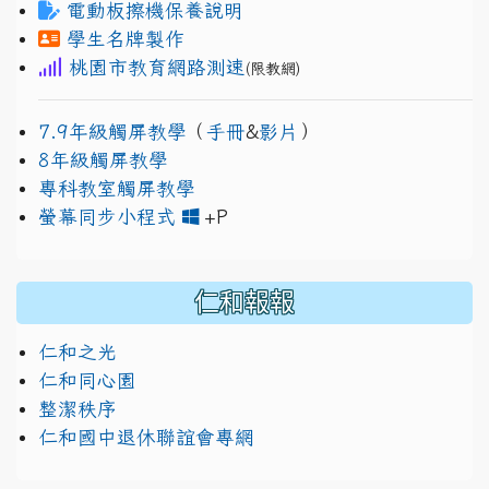
電動板擦機保養說明
學生名牌製作
桃園市教育網路測速
(限教網)
7.9年級觸屏教學
（
手冊
&
影片
）
8年級觸屏教學
專科教室觸屏教學
link to https://www.jh
link to https://drive.googl
螢幕同步小程式
+P
仁和報報
仁和之光
仁和同心園
整潔秩序
仁和國中退休聯誼會專網