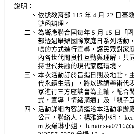
說明：
一、
依據教育部 115 年 4 月 22 日臺教
號函辦理。
二、
為響應聯合國每年 5 月 15 日
部透過舉辦國際家庭日系列活動
鳴的方式進行宣導，讓民眾對家
內各世代間良性互動與理解，共
持世代共融的現代家庭環境。
三、
本次活動訂於旨揭日期及地點，主
代永續生活」，將以邀請學術代
家進行三方座談會為主軸，配合
式，宣導「情緒溝通」及「親子
四、
活動詳細內容請逕洽本活動承辦廠
公司，聯絡人：楊雅涵小姐， kerse.ya
m 及羅琳小姐， lunainsea0716@