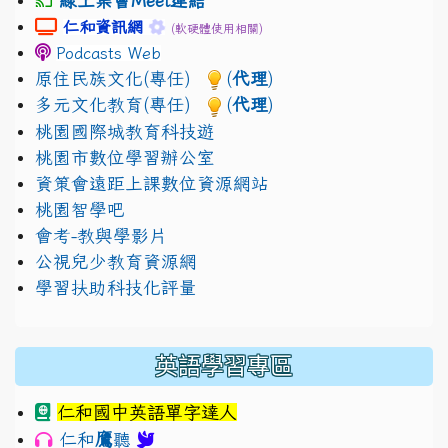
線上集會Meet連結
link to https://sites.google.com/gm.jhjhs.tyc.edu.
link to https://sites.google.com/gm.
仁和資訊網
(軟硬體使用相關)
Podcasts Web
原住民族文化(專任)
(
代理
)
多元文化教育(專任)
(
代理
)
桃園國際城教育科技遊
桃園市數位學習辦公室
資策會遠距上課數位資源網站
桃園智學吧
會考-教與學影片
公視兒少教育資源網
學習扶助科技化評量
英語學習專區
仁和國中英語單字達人
鷹
仁和
聽