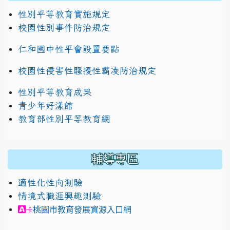
性別平等教育實施規定
校園性別事件防治規定
仁和國中性平會設置要點
校園性侵害性騷擾性霸凌防治規定
性別平等教育成果
青少年好漾館
教育部性別平等教育網
輔導專區
適性化性向測驗
情境式職涯興趣測驗
link to https://exam.career.ntnu.edu.tw/cit/in
桃園市教育發展資源入口網
卡