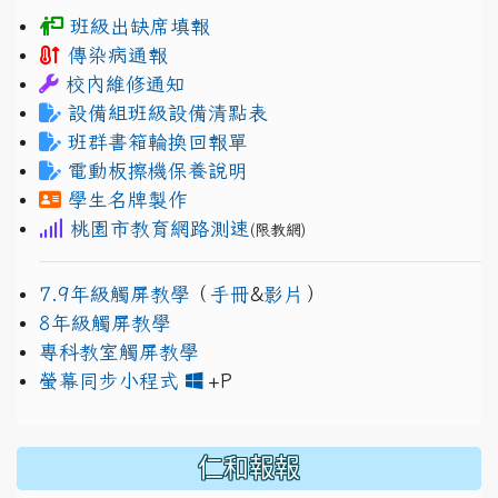
班級出缺席填報
傳染病通報
校內維修通知
設備組班級設備清點表
班群書箱輪換回報單
電動板擦機保養說明
學生名牌製作
桃園市教育網路測速
(限教網)
7.9年級觸屏教學
（
手冊
&
影片
）
8年級觸屏教學
專科教室觸屏教學
link to https://www.jh
link to https://drive.googl
螢幕同步小程式
+P
仁和報報