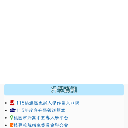
:::
升學資訊
115桃連區免試入學作業入口網
link to https://www.jhjhs.tyc.edu.tw/modules/tadnew
link to http://tyc.entry.ed
link to http://tyc.entry.ed
115年度各升學管道簡章
桃園市升高中五專入學平台
技專校院招生委員會聯合會