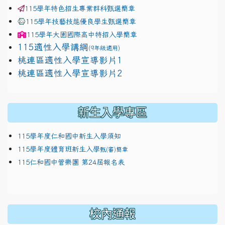
115學年特色招生專業群科甄選簡章
115學年技藝技能優良學生甄選簡章
115學年
大園國際高中
特招入學簡章
115適性入學講綱
(9年級適用)
link to https://docs.google.com/presentation/
桃連區適性入學宣導影片1
link to https://docs.google.com/presentation/
114適性入學講綱
1111
桃連區適性入學宣導影片2
(
新生入學專區
115學年度仁和國中新生入學須知
115學年度體育班新生入學
甄(審)簡章
115仁和國中管樂團 第24屆報名表
校內通報