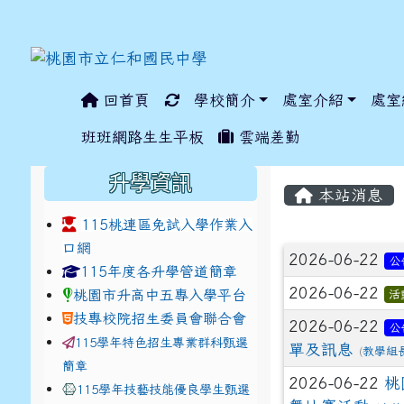
回首頁
學校簡介
處室介紹
處室
:::
班班網路生生平板
雲端差勤
:::
:::
升學資訊
本站消息
115桃連區免試入學作業入
口網
文章列表
2026-06-22
公
link to https://www.jhjhs.tyc.edu.tw/modules/ta
link to http://tyc.entr
link to http://tyc.entr
115年度各升學管道簡章
2026-06-22
桃園市升高中五專入學平台
活
技專校院招生委員會聯合會
2026-06-22
公
115學年特色招生專業群科甄選
單及訊息
(
教學組
簡章
2026-06-22
桃
115學年技藝技能優良學生甄選