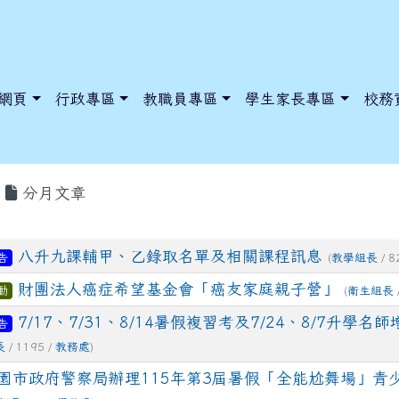
網頁
行政專區
教職員專區
學生家長專區
校務
分月文章
八升九課輔甲、乙錄取名單及相關課程訊息
告
(
教學組長
/ 8
dnews/index.php?nsn=5425
y.edu.tw/NoExamImitate_TL/NoExamImitateHome/Page/Public
y.edu.tw/NoExamImitate_TL/NoExamImitateHome/Page/Public
財團法人癌症希望基金會「癌友家庭親子營」
動
(
衛生組長
7/17、7/31、8/14暑假複習考及7/24、8/7升學名
告
長
/ 1195 /
教務處
)
園市政府警察局辦理115年第3屆暑假「全能尬舞場」青