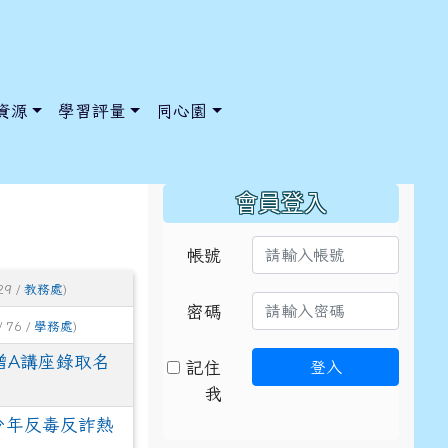
資源
學習評量
同心園
:::
會員登入
帳號
29 /
教務處
)
/ChooseSys?s=05 style=font-size: 1rem; background-color:
/ChooseSys?s=05 style=font-size: 1rem; background-color:
密碼
/ 76 /
學務處
)
師增A講座錄取名
記住
登入
我
少年反毒反詐熱