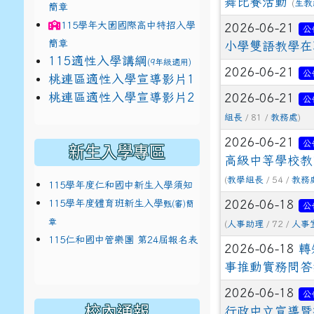
舞比賽活動
(
生教
簡章
115學年
大園國際高中
特招入學
2026-06-21
公
簡章
小學雙語教學在
115適性入學講綱
(9年級適用)
2026-06-21
公
link to https://docs.google.com/presentat
桃連區適性入學宣導影片1
link to https://docs.google.com/presentat
114適性入學講綱
1
桃連區適性入學宣導影片2
2026-06-21
(
公
組長
/ 81 /
教務處
)
2026-06-21
公
新生入學專區
高級中等學校教
(
教學組長
/ 54 /
教務
115學年度仁和國中新生入學須知
115學年度體育班新生入學
2026-06-18
甄(審)簡
公
章
(
人事助理
/ 72 /
人事
115仁和國中管樂團 第24屆報名表
2026-06-18
轉
事推動實務問答
2026-06-18
公
校內通報
行政中立宣導暨