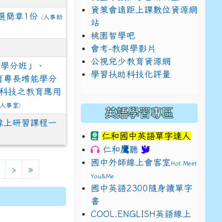
資策會遠距上課數位資源網
選簡章1份
(
人事助
站
桃園智學吧
會考-教與學影片
公視兒少教育資源網
能學分班」、
學習扶助科技化評量
育專長增能學分
I科技之教育應用
人事室
)
英語學習專區
線上研習課程一
仁和國中英語單字達人
鷹
仁和
聽
國中外師線上會客室
Hot Meet
›
»
You&Me
國中英語2300隨身讀單字
書
E9%BB%9E2%E4%B8%8B%E5%9F%B7%E8%A1%8C%E5%8F%
view?usp=sharing
COOL.ENGLISH英語線上