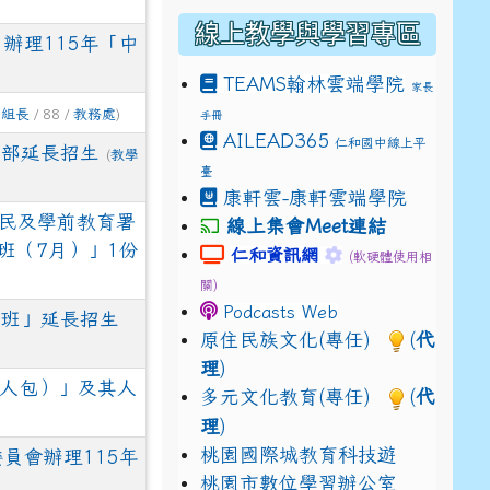
線上教學與學習專區
辦理115年「中
TEAMS
翰林雲端學院
家長
學組長
/ 88 /
教務處
)
手冊
drive_link&ouid=115921082145615632562&rtpof=true&
AILEAD365
仁和國中線上平
drive_link&ouid=115921082145615632562&rtpof=true&
m/presentation/d/14fN7FrCDS9g9keYgSUmfVbCTNGSK
中部延長招生
(
教學
臺
康軒雲-康軒雲端學院
國民及學前教育署
線上集會Meet連結
班（7月）」1份
link to https://sites.google.com
link to https://s
仁和資訊網
(軟硬體使用相
關)
Podcasts Web
分班」延長招生
原住民族文化(專任)
(
代
理
)
懶人包）」及其人
多元文化教育(專任)
(
代
理
)
桃園國際城教育科技遊
員會辦理115年
桃園市數位學習辦公室