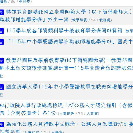
組長
/ 86 /
學務處
)
轉知教育部委託國立臺灣師範大學（以下簡稱臺師大）
告
職教師增能學分班」招生一案
(
教學組長
/ 54 /
教務處
)
115學年度各師資類科學士後教育學分班開班資訊
告
(
教
ion/d/1x3bih9gNpRNolaz0znBOn--g7OisECve/edit?usp=
ion/d/1x3bih9gNpRNolaz0znBOn--g7OisECve/edit?usp=
111ㄅㄅ
link to https://docs.go114適性入學講綱
ogle.co
「115年中小學雙語教學在職教師增能學分班」國高
(
告
教育部國民及學前教育署(以下簡稱國教署)「教育部
告
師本土語文認證培訓實施計畫─115年臺灣台語認證加強
處
)
國立清華大學115年中小學雙語教學在職教師增能學
告
室
)
知行政院人事行政總處檢送「AI公務人才認定指引（含
集（含問答圖卡）各1份
(
人事助理
/ 75 /
人事室
)
為強化公務人員行政中立觀念，公務人員保障暨培訓委
告
抽獎活動
(
人事助理
/ 75 /
人事室
)