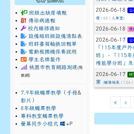
2026-06-18
公
班級出缺席填報
理
/ 63 /
人事室
)
傳染病通報
校內維修通知
2026-06-18
獎
設備組班級設備清點表
2026-06-17
公
班群書箱輪換回報單
「115年度戶
電動板擦機保養說明
班」、「115
學生名牌製作
增能學分班」及
桃園市教育網路測速
(限
2026-06-17
研
教網)
案
(
輔導組長
/ 124 /
7.9年級觸屏教學
（
手冊
&
影片
）
«
‹
8年級觸屏教學
專科教室觸屏教學
link to https://www
link to https://drive.g
螢幕同步小程式
+P