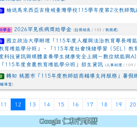
檢送馬來西亞吉隆坡臺灣學校115學年度第2次教師甄
告
2026罕見疾病獎助學金
助學金
(
註冊組長
/ 103 /
教務處
)
國立政治大學辦理「115年度人權與法治教育專長增
告
外教育增能學分班」、「115年度社會情緒學習（SEL）教
年度科技資訊與媒體素養學生健康安全上網－數位賦能與A
「115年度食農教育增能學分班」招生資訊
(
人事助理
/ 109 /
轉知 桃園市「115年度教師諮商輔導支持服務」暑假
習
輔導室
)
(current)
11
12
13
14
15
16
17
18
19
20
Google 仁和行事曆
.jhjhs.tyc.edu.tw/uploads/tad_blocks/file/%
oogle.com/file/d/1DRAbt49kEePJ5_zYCA1AuLinl3dysZ_8/