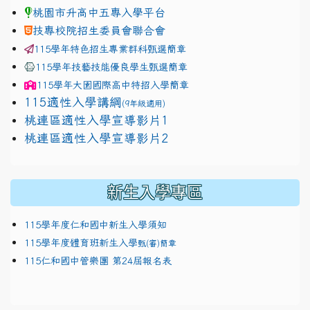
桃園市升高中五專入學平台
技專校院招生委員會聯合會
115學年特色招生專業群科甄選簡章
115學年技藝技能優良學生甄選簡章
115學年
大園國際高中
特招入學簡章
115適性入學講綱
(9年級適用)
link to https://docs.google.com/presentation/
桃連區適性入學宣導影片1
link to https://docs.google.com/presentation/
114適性入學講綱
1111
桃連區適性入學宣導影片2
(
新生入學專區
115學年度仁和國中新生入學須知
115學年度體育班新生入學
甄(審)簡章
115仁和國中管樂團 第24屆報名表