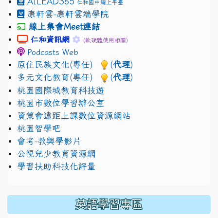
AILEAD365
仁和國中線上平臺
康軒雲-康軒雲端學院
線上集會Meet連結
link to https://sites.google.com/gm.jhjhs.tyc.edu.
link to https://sites.google.com/gm.
仁和資訊網
(軟硬體使用相關)
Podcasts Web
原住民族文化(專任)
(
代理
)
多元文化教育(專任)
(
代理
)
桃園國際城教育科技遊
桃園市數位學習辦公室
資策會遠距上課數位資源網站
桃園智學吧
會考-教與學影片
公視兒少教育資源網
學習扶助科技化評量
英語學習專區