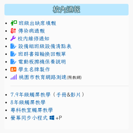
校內通報
班級出缺席填報
傳染病通報
校內維修通知
設備組班級設備清點表
班群書箱輪換回報單
電動板擦機保養說明
學生名牌製作
桃園市教育網路測速
(限教網)
7.9年級觸屏教學
（
手冊
&
影片
）
8年級觸屏教學
專科教室觸屏教學
link to https://www.jh
link to https://drive.googl
螢幕同步小程式
+P