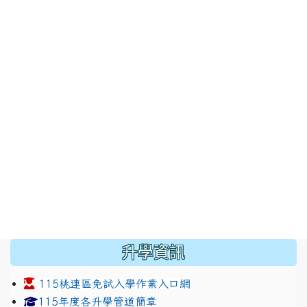
:::
升學資訊
115桃連區免試入學作業入口網
link to https://www.jhjhs.tyc.edu.tw/modules/tadnew
link to http://tyc.entry.ed
link to http://tyc.entry.ed
115年度各升學管道簡章