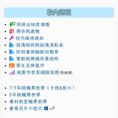
校內通報
班級出缺席填報
傳染病通報
校內維修通知
設備組班級設備清點表
班群書箱輪換回報單
電動板擦機保養說明
學生名牌製作
桃園市教育網路測速
(限教網)
7.9年級觸屏教學
（
手冊
&
影片
）
8年級觸屏教學
專科教室觸屏教學
link to https://www.jh
link to https://drive.googl
螢幕同步小程式
+P