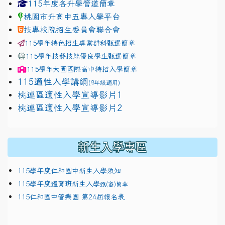
link to https://www.jhjhs.tyc.edu.tw/modules/tadnew
link to http://tyc.entry.ed
link to http://tyc.entry.ed
115年度各升學管道簡章
桃園市升高中五專入學平台
技專校院招生委員會聯合會
115學年特色招生專業群科甄選簡章
115學年技藝技能優良學生甄選簡章
115學年
大園國際高中
特招入學簡章
115適性入學講綱
(9年級適用)
link to https://docs.google.com/presentation/
桃連區適性入學宣導影片1
link to https://docs.google.com/presentation/
114適性入學講綱
1111
桃連區適性入學宣導影片2
(
新生入學專區
115學年度仁和國中新生入學須知
115學年度體育班新生入學
甄(審)簡章
115仁和國中管樂團 第24屆報名表