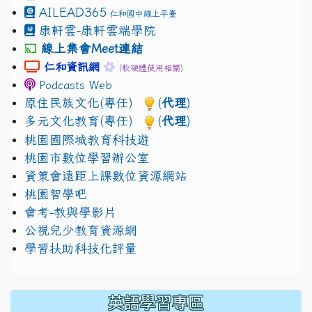
AILEAD365
仁和國中線上平臺
康軒雲-康軒雲端學院
線上集會Meet連結
link to https://sites.google.com/gm.jhjhs.tyc.edu.
link to https://sites.google.com/gm.
仁和資訊網
(軟硬體使用相關)
Podcasts Web
原住民族文化(專任)
(
代理
)
多元文化教育(專任)
(
代理
)
桃園國際城教育科技遊
桃園市數位學習辦公室
資策會遠距上課數位資源網站
桃園智學吧
會考-教與學影片
公視兒少教育資源網
學習扶助科技化評量
英語學習專區