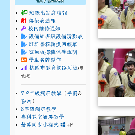
班級出缺席填報
傳染病通報
校內維修通知
設備組班級設備清點表
班群書箱輪換回報單
電動板擦機保養說明
學生名牌製作
桃園市教育網路測速
(限
教網)
7.9年級觸屏教學
（
手冊
&
影片
）
8年級觸屏教學
專科教室觸屏教學
link to https://www
link to https://drive.g
螢幕同步小程式
+P