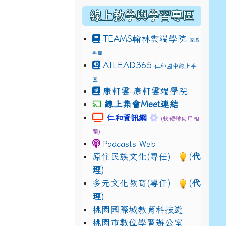
線上教學與學習專區
TEAMS
翰林雲端學院
家長
手冊
drive_link&ouid=115921082145615632562&rtpof=true&
AILEAD365
仁和國中線上平
drive_link&ouid=115921082145615632562&rtpof=true&
m/presentation/d/14fN7FrCDS9g9keYgSUmfVbCTNGSK
臺
典禮
康軒雲-康軒雲端學院
線上集會Meet連結
link to https://sites.google.com
link to https://s
仁和資訊網
(軟硬體使用相
關)
Podcasts Web
原住民族文化(專任)
(
代
理
)
多元文化教育(專任)
(
代
理
)
典禮
桃園國際城教育科技遊
桃園市數位學習辦公室