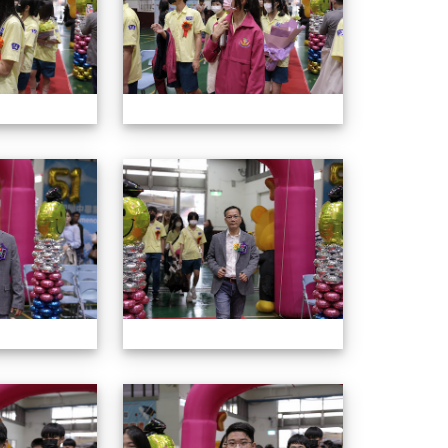
ion/d/1x3bih9gNpRNolaz0znBOn--g7OisECve/edit?usp=
ion/d/1x3bih9gNpRNolaz0znBOn--g7OisECve/edit?usp=
111ㄅㄅ
link to https://docs.go114適性入學講綱
ogle.co
(
114年畢業典禮
114年畢業
114年畢業典禮
114年畢業