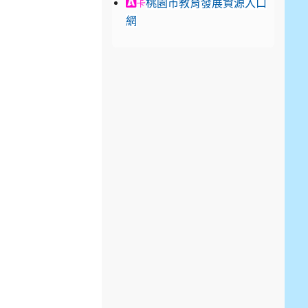
link to https://exam.career.n
桃園市教育發展資源入口
卡
網
典禮
典禮