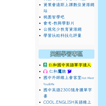
資策會遠距上課數位資源網
站
桃園智學吧
會考-教與學影片
公視兒少教育資源網
學習扶助科技化評量
典禮
英語學習專區
仁和國中英語單字達人
鷹
仁和
聽
國中外師線上會客室
Hot Meet
You&Me
國中英語2300隨身讀單字
典禮
書
E9%BB%9E2%E4%B8%8B%E5%9F%B7%E8%A1%8C%E5%8F%
view?usp=sharing
COOL.ENGLISH英語線上