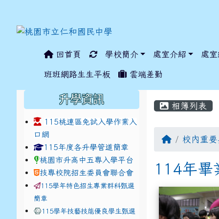
回首頁
學校簡介
處室介紹
處室
:::
班班網路生生平板
雲端差勤
:::
:::
升學資訊
相簿列表
115桃連區免試入學作業入
口網
校內重要
link to https://www.jhjhs.tyc.edu.tw/modules/ta
link to http://tyc.entr
link to http://tyc.entr
115年度各升學管道簡章
桃園市升高中五專入學平台
114年
技專校院招生委員會聯合會
115學年特色招生專業群科甄選
相簿列表
簡章
115學年技藝技能優良學生甄選