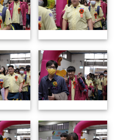
114年畢業典禮
114年畢業
114年畢業典禮
114年畢業
.jhjhs.tyc.edu.tw/uploads/tad_blocks/file/%
oogle.com/file/d/1DRAbt49kEePJ5_zYCA1AuLinl3dysZ_8/