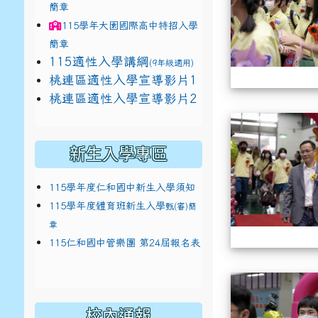
簡章
115學年
大園國際高中
特招入學
簡章
115適性入學講綱
(9年級適用)
link to https://docs.google.com/presentat
桃連區適性入學宣導影片1
link to https://docs.google.com/presentat
114適性入學講綱
1
桃連區適性入學宣導影片2
(
新生入學專區
115學年度仁和國中新生入學須知
115學年度體育班新生入學
甄(審)簡
章
115仁和國中管樂團 第24屆報名表
校內通報