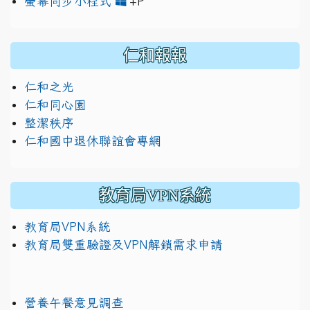
link to https://www.jh
link to https://drive.googl
螢幕同步小程式
+P
仁和報報
仁和之光
仁和同心園
整潔秩序
仁和國中退休聯誼會專網
教育局VPN系統
教育局VPN系統
教育局雙重驗證及VPN解鎖需求申請
營養午餐意見調查