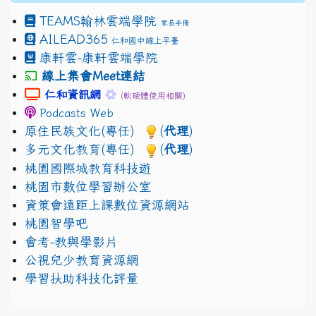
TEAMS
翰林雲端學院
家長手冊
AILEAD365
仁和國中線上平臺
康軒雲-康軒雲端學院
線上集會Meet連結
link to https://sites.google.com/gm.jhjhs.tyc.edu.
link to https://sites.google.com/gm.
仁和資訊網
(軟硬體使用相關)
Podcasts Web
原住民族文化(專任)
(
代理
)
多元文化教育(專任)
(
代理
)
桃園國際城教育科技遊
桃園市數位學習辦公室
資策會遠距上課數位資源網站
桃園智學吧
會考-教與學影片
公視兒少教育資源網
學習扶助科技化評量