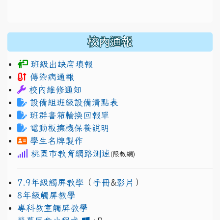
校內通報
班級出缺席填報
傳染病通報
校內維修通知
設備組班級設備清點表
班群書箱輪換回報單
電動板擦機保養說明
學生名牌製作
桃園市教育網路測速
(限教網)
7.9年級觸屏教學
（
手冊
&
影片
）
8年級觸屏教學
專科教室觸屏教學