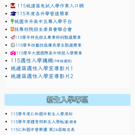
115桃連區免試入學作業入口網
link to https://www.jhjhs.tyc.edu.tw/modules/tadnew
link to http://tyc.entry.ed
link to http://tyc.entry.ed
115年度各升學管道簡章
桃園市升高中五專入學平台
技專校院招生委員會聯合會
115學年特色招生專業群科甄選簡章
115學年技藝技能優良學生甄選簡章
115學年
大園國際高中
特招入學簡章
115適性入學講綱
(9年級適用)
link to https://docs.google.com/presentation/
桃連區適性入學宣導影片1
link to https://docs.google.com/presentation/
114適性入學講綱
1111
桃連區適性入學宣導影片2
(
新生入學專區
115學年度仁和國中新生入學須知
115學年度體育班新生入學
甄(審)簡章
115仁和國中管樂團 第24屆報名表