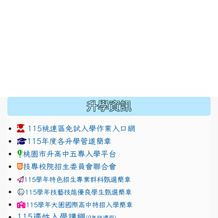
:::
升學資訊
115桃連區免試入學作業入口網
link to https://www.jhjhs.tyc.edu.tw/modules/tadnew
link to http://tyc.entry.ed
link to http://tyc.entry.ed
115年度各升學管道簡章
桃園市升高中五專入學平台
技專校院招生委員會聯合會
115學年特色招生專業群科甄選簡章
115學年技藝技能優良學生甄選簡章
115學年
大園國際高中
特招入學簡章
115適性入學講綱
(9年級適用)