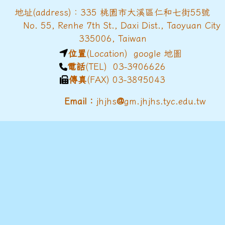
地址(address)：335 桃園市大溪區仁和七街55號
No. 55, Renhe 7th St., Daxi Dist., Taoyuan City
335006, Taiwan
位置
(Location)
google 地圖
電話
(TEL) 03-3906626
傳真
(FAX) 03-3895043
@
Email：
jhjhs
gm.jhjhs.tyc.edu.tw