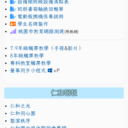
設備組班級設備清點表
班群書箱輪換回報單
電動板擦機保養說明
學生名牌製作
桃園市教育網路測速
(限教網)
7.9年級觸屏教學
（
手冊
&
影片
）
8年級觸屏教學
專科教室觸屏教學
link to https://www.jh
link to https://drive.googl
螢幕同步小程式
+P
仁和報報
仁和之光
仁和同心園
整潔秩序