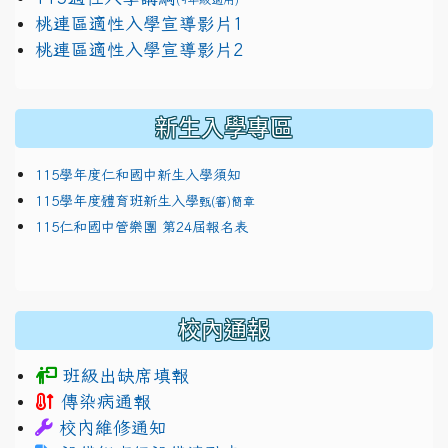
link to https://docs.google.com/presentation/
桃連區適性入學宣導影片1
link to https://docs.google.com/presentation/
114適性入學講綱
1111
桃連區適性入學宣導影片2
(
新生入學專區
115學年度仁和國中新生入學須知
115學年度體育班新生入學
甄(審)簡章
115仁和國中管樂團 第24屆報名表
校內通報
班級出缺席填報
傳染病通報
校內維修通知