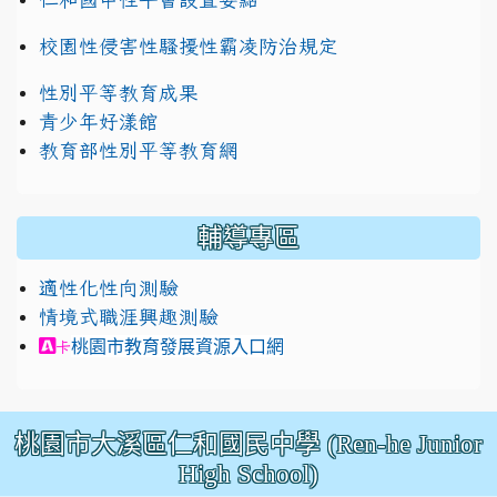
校園性侵害性騷擾性霸凌防治規定
性別平等教育成果
青少年好漾館
教育部性別平等教育網
輔導專區
適性化性向測驗
情境式職涯興趣測驗
link to https://exam.career.ntnu.edu.tw/cit/in
桃園市教育發展資源入口網
卡
桃園市大溪區仁和國民中學 (Ren-he Junior
High School)