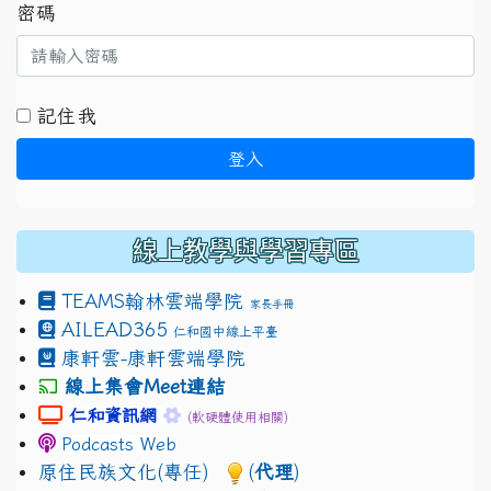
密碼
記住我
登入
線上教學與學習專區
TEAMS
翰林雲端學院
家長手冊
AILEAD365
仁和國中線上平臺
康軒雲-康軒雲端學院
線上集會Meet連結
link to https://sites.google.com/gm.jhjhs.tyc.edu.
link to https://sites.google.com/gm.
仁和資訊網
(軟硬體使用相關)
Podcasts Web
原住民族文化(專任)
(
代理
)