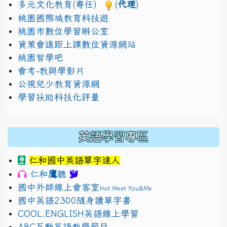
多元文化教育(專任)
(
代理
)
桃園國際城教育科技遊
桃園市數位學習辦公室
資策會遠距上課數位資源網站
桃園智學吧
會考-教與學影片
公視兒少教育資源網
學習扶助科技化評量
英語學習專區
仁和國中英語單字達人
鷹
仁和
聽
國中外師線上會客室
Hot Meet You&Me
國中英語2300隨身讀單字書
COOL.ENGLISH英語線上學習
ABC互動英語教學節目