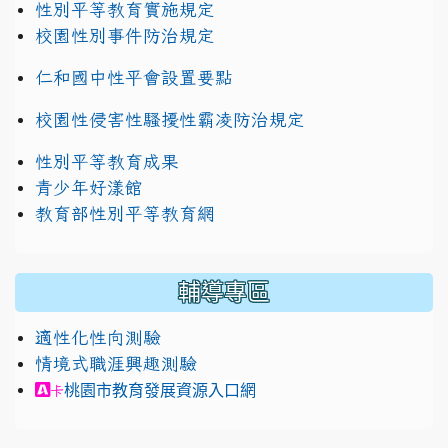
性別平等教育實施規定
校園性別事件防治規定
仁和國中性平會設置要點
校園性侵害性騷擾性霸凌防治規定
性別平等教育成果
青少年好漾館
教育部性別平等教育網
輔導專區
適性化性向測驗
情境式職涯興趣測驗
link to https://exam.career.ntnu.edu.tw/cit/in
桃園市教育發展資源入口網
卡