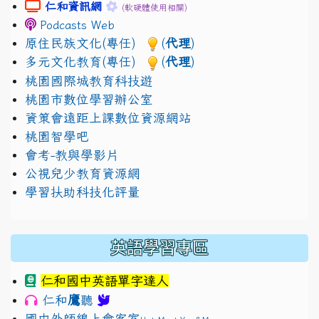
link to https://sites.google.com/gm.jhjhs.tyc.edu.
link to https://sites.google.com/gm.
仁和資訊網
(軟硬體使用相關)
Podcasts Web
原住民族文化(專任)
(
代理
)
多元文化教育(專任)
(
代理
)
桃園國際城教育科技遊
桃園市數位學習辦公室
資策會遠距上課數位資源網站
桃園智學吧
會考-教與學影片
公視兒少教育資源網
學習扶助科技化評量
英語學習專區
仁和國中英語單字達人
鷹
仁和
聽
國中外師線上會客室