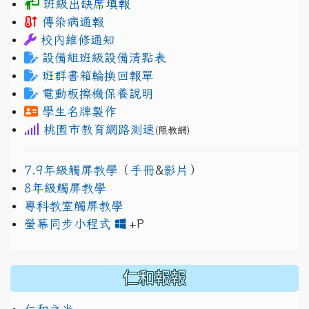
班級出缺席填報
傳染病通報
校內維修通知
設備組班級設備清點表
班群書箱輪換回報單
電動板擦機保養說明
學生名牌製作
桃園市教育網路測速
(限教網)
7.9年級觸屏教學
（
手冊
&
影片
）
8年級觸屏教學
專科教室觸屏教學
link to https://www.jh
link to https://drive.googl
螢幕同步小程式
+P
仁和報報