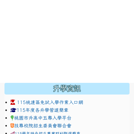
:::
升學資訊
115桃連區免試入學作業入口網
link to https://www.jhjhs.tyc.edu.tw/modules/tadnew
link to http://tyc.entry.ed
link to http://tyc.entry.ed
115年度各升學管道簡章
桃園市升高中五專入學平台
技專校院招生委員會聯合會
115學年特色招生專業群科甄選簡章