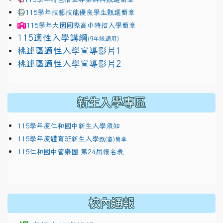
115學年技藝技能優良學生甄選簡章
115學年
大園國際高中
特招入學簡章
115適性入學講綱
(9年級適用)
link to https://docs.google.com/presentation/
桃連區適性入學宣導影片1
link to https://docs.google.com/presentation/
114適性入學講綱
1111
桃連區適性入學宣導影片2
(
新生入學專區
115學年度仁和國中新生入學須知
115學年度體育班新生入學
甄(審)簡章
115仁和國中管樂團 第24屆報名表
校內通報