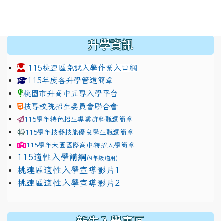
:::
升學資訊
115桃連區免試入學作業入口網
link to https://www.jhjhs.tyc.edu.tw/modules/tadnew
link to http://tyc.entry.ed
link to http://tyc.entry.ed
115年度各升學管道簡章
桃園市升高中五專入學平台
技專校院招生委員會聯合會
115學年特色招生專業群科甄選簡章
115學年技藝技能優良學生甄選簡章
115學年
大園國際高中
特招入學簡章
115適性入學講綱
(9年級適用)
link to https://docs.google.com/presentation/
桃連區適性入學宣導影片1
link to https://docs.google.com/presentation/
114適性入學講綱
1111
桃連區適性入學宣導影片2
(