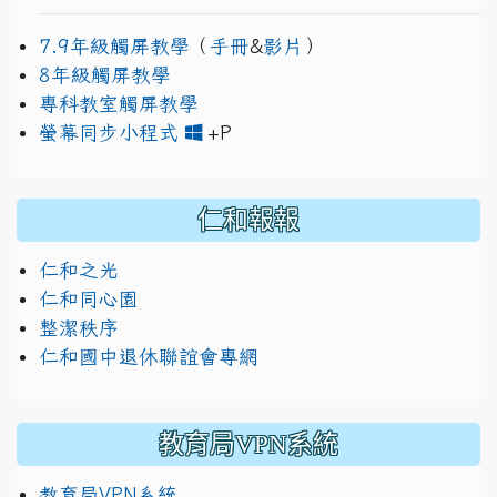
7.9年級觸屏教學
（
手冊
&
影片
）
8年級觸屏教學
專科教室觸屏教學
link to https://www.jh
link to https://drive.googl
螢幕同步小程式
+P
仁和報報
仁和之光
仁和同心園
整潔秩序
仁和國中退休聯誼會專網
教育局VPN系統
教育局VPN系統