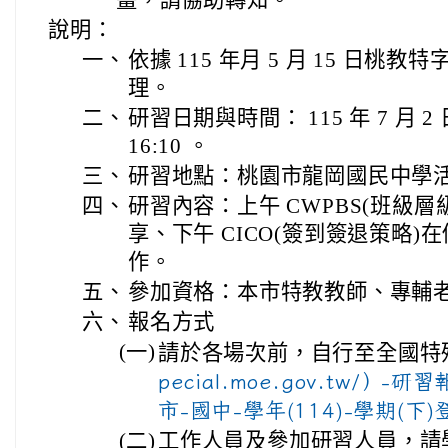
說明：
一、
依據 115 年月 5 月 15 日桃教特字
理。
二、
研習日期與時間： 115 年 7 月 2
16:10 。
三、
研習地點：桃園市龍岡國民中學
四、
研習內容：上午 CWPBS(班級
享、下午 CICO(簽到簽退策略
作。
五、
參加資格：本市特教教師、專輔
六、
報名方式
(一)
請於各場次前，自行至全國特
pecial.moe.gov.tw/）
市-國中-學年(114)-學期(
(二)
工作人員及參加研習人員，請