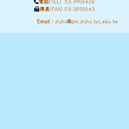
電話
(TEL) 03-3906626
傳真
(FAX) 03-3895043
@
Email：
jhjhs
gm.jhjhs.tyc.edu.tw