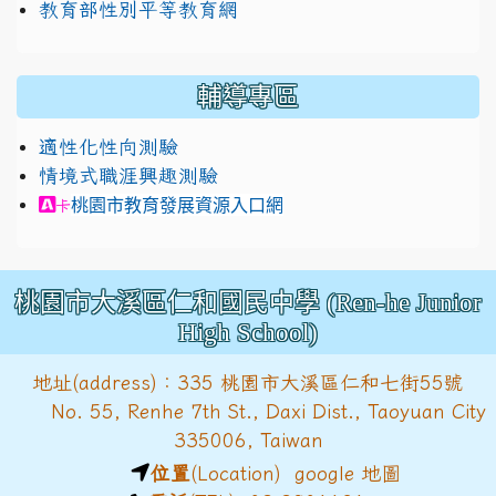
教育部性別平等教育網
輔導專區
適性化性向測驗
情境式職涯興趣測驗
link to https://exam.career.ntnu.edu.tw/cit/in
桃園市教育發展資源入口網
卡
桃園市大溪區仁和國民中學 (Ren-he Junior
High School)
地址(address)：335 桃園市大溪區仁和七街55號
No. 55, Renhe 7th St., Daxi Dist., Taoyuan City
335006, Taiwan
位置
(Location)
google 地圖