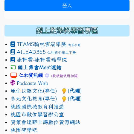
登入
線上教學與學習專區
TEAMS
翰林雲端學院
家長手冊
AILEAD365
仁和國中線上平臺
康軒雲-康軒雲端學院
線上集會Meet連結
link to https://sites.google.com/gm.jhjhs.tyc.edu.
link to https://sites.google.com/gm.
仁和資訊網
(軟硬體使用相關)
Podcasts Web
原住民族文化(專任)
(
代理
)
多元文化教育(專任)
(
代理
)
桃園國際城教育科技遊
桃園市數位學習辦公室
資策會遠距上課數位資源網站
桃園智學吧