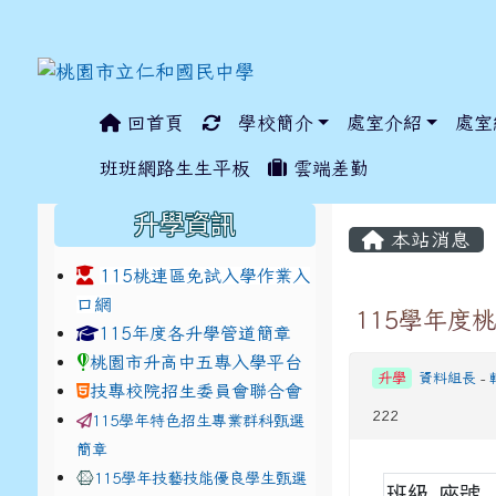
回首頁
學校簡介
處室介紹
處室
:::
班班網路生生平板
雲端差勤
:::
:::
升學資訊
本站消息
115桃連區免試入學作業入
口網
115學年度
link to https://www.jhjhs.tyc.edu.tw/modules/ta
link to http://tyc.entr
link to http://tyc.entr
115年度各升學管道簡章
桃園市升高中五專入學平台
升學
資料組長
-
技專校院招生委員會聯合會
222
115學年特色招生專業群科甄選
簡章
115學年技藝技能優良學生甄選
班級
座號