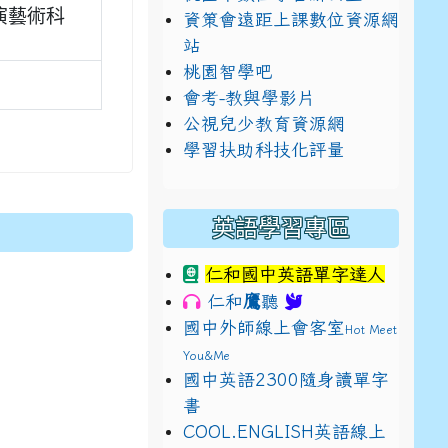
演藝術科
資策會遠距上課數位資源網
站
桃園智學吧
會考-教與學影片
公視兒少教育資源網
學習扶助科技化評量
英語學習專區
仁和國中英語單字達人
鷹
仁和
聽
國中外師線上會客室
Hot Meet
You&Me
國中英語2300隨身讀單字
書
E9%BB%9E2%E4%B8%8B%E5%9F%B7%E8%A1%8C%E5%8F%
view?usp=sharing
COOL.ENGLISH英語線上