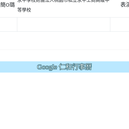
永平學校財團法人桃園市私立永平工商高級中
簡
璐
O
表
等學校
Google 仁和行事曆
.jhjhs.tyc.edu.tw/uploads/tad_blocks/file/%
oogle.com/file/d/1DRAbt49kEePJ5_zYCA1AuLinl3dysZ_8/