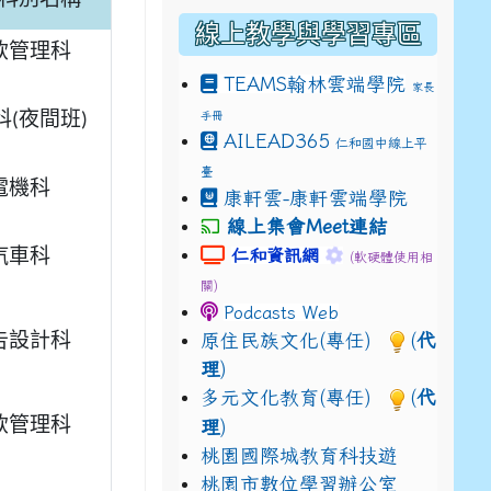
科別名稱
線上教學與學習專區
飲管理科
TEAMS
翰林雲端學院
家長
手冊
科(夜間班)
drive_link&ouid=115921082145615632562&rtpof=true&
AILEAD365
仁和國中線上平
drive_link&ouid=115921082145615632562&rtpof=true&
m/presentation/d/14fN7FrCDS9g9keYgSUmfVbCTNGSK
臺
電機科
康軒雲-康軒雲端學院
線上集會Meet連結
link to https://sites.google.com
link to https://s
仁和資訊網
汽車科
(軟硬體使用相
關)
Podcasts Web
原住民族文化(專任)
(
代
告設計科
理
)
多元文化教育(專任)
(
代
飲管理科
理
)
桃園國際城教育科技遊
桃園市數位學習辦公室