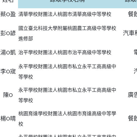
錄取學校名稱
錄取
蔡
盈
O
餐
清華學校財團法人桃園市清華高級中等學校
國立臺北科技大學附屬桃園農工高級中等學校
彭
諺
O
汽車
ion/d/1x3bih9gNpRNolaz0znBOn--g7OisECve/edit?usp=
進修部
ion/d/1x3bih9gNpRNolaz0znBOn--g7OisECve/edit?usp=
111ㄅㄅ
link to https://docs.go114適性入學講綱
ogle.co
(
湯
凱
O
治平學校財團法人桃園市治平高級中等學校
永平學校財團法人桃園市私立永平工商高級中
李
宬
O
等學校
永平學校財團法人桃園市私立永平工商高級中
陳
O
廣
等學校
桃園育達學校財團法人桃園市育達高級中等學
楊
晴
O
餐
校