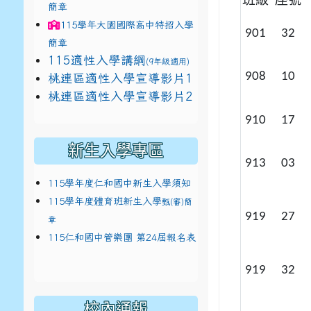
簡章
115學年
大園國際高中
特招入學
901
32
簡章
115適性入學講綱
(9年級適用)
908
10
link to https://docs.google.com/presentat
桃連區適性入學宣導影片1
link to https://docs.google.com/presentat
114適性入學講綱
1
桃連區適性入學宣導影片2
(
910
17
新生入學專區
913
03
115學年度仁和國中新生入學須知
115學年度體育班新生入學
甄(審)簡
919
27
章
115仁和國中管樂團 第24屆報名表
919
32
校內通報