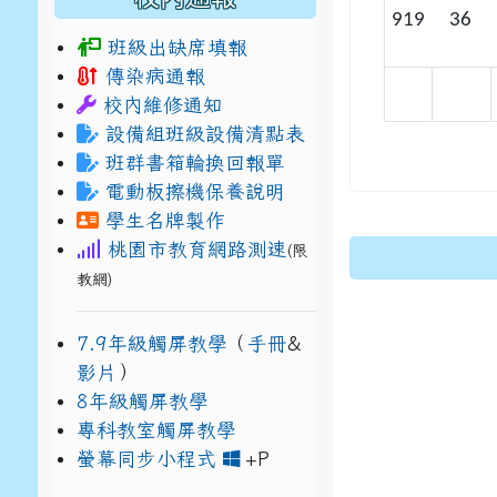
919
36
班級出缺席填報
傳染病通報
校內維修通知
設備組班級設備清點表
班群書箱輪換回報單
電動板擦機保養說明
學生名牌製作
桃園市教育網路測速
(限
教網)
7.9年級觸屏教學
（
手冊
&
影片
）
8年級觸屏教學
專科教室觸屏教學
link to https://www
link to https://drive.g
螢幕同步小程式
+P