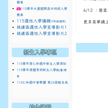
簡章
115學年
大園國際高中
特招入學
6/12 ：
簡章
115適性入學講綱
(9年級適用)
更多菜單請
link to https://docs.google.com/presentat
桃連區適性入學宣導影片1
link to https://docs.google.com/presentat
114適性入學講綱
1
桃連區適性入學宣導影片2
(
新生入學專區
115學年度仁和國中新生入學須知
115學年度體育班新生入學
甄(審)簡
章
115仁和國中管樂團 第24屆報名表
校內通報