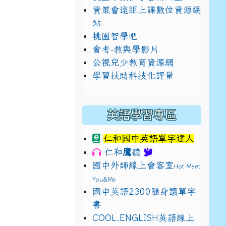
資策會遠距上課數位資源網
站
桃園智學吧
會考-教與學影片
公視兒少教育資源網
學習扶助科技化評量
英語學習專區
仁和國中英語單字達人
鷹
仁和
聽
國中外師線上會客室
Hot Meet
You&Me
國中英語2300隨身讀單字
書
E9%BB%9E2%E4%B8%8B%E5%9F%B7%E8%A1%8C%E5%8F%
view?usp=sharing
COOL.ENGLISH英語線上