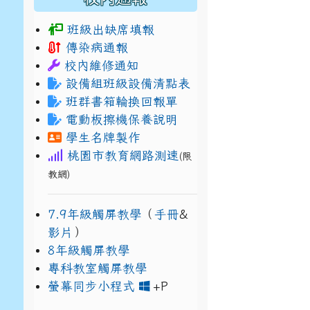
班級出缺席填報
傳染病通報
校內維修通知
設備組班級設備清點表
班群書箱輪換回報單
電動板擦機保養說明
學生名牌製作
桃園市教育網路測速
(限
教網)
7.9年級觸屏教學
（
手冊
&
影片
）
8年級觸屏教學
專科教室觸屏教學
link to https://www
link to https://drive.g
螢幕同步小程式
+P