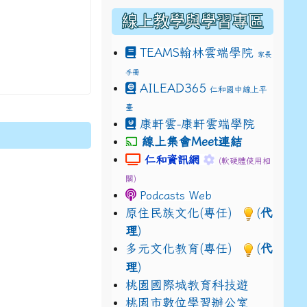
線上教學與學習專區
TEAMS
翰林雲端學院
家長
手冊
drive_link&ouid=115921082145615632562&rtpof=true&
AILEAD365
仁和國中線上平
drive_link&ouid=115921082145615632562&rtpof=true&
m/presentation/d/14fN7FrCDS9g9keYgSUmfVbCTNGSK
臺
康軒雲-康軒雲端學院
線上集會Meet連結
link to https://sites.google.com
link to https://s
仁和資訊網
(軟硬體使用相
關)
Podcasts Web
原住民族文化(專任)
(
代
理
)
多元文化教育(專任)
(
代
理
)
桃園國際城教育科技遊
桃園市數位學習辦公室