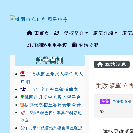
回首頁
學校簡介
處室介紹
處室
:::
班班網路生生平板
雲端差勤
:::
:::
升學資訊
本站消息
115桃連區免試入學作業入
口網
更改菜單公告
link to https://www.jhjhs.tyc.edu.tw/modules/ta
link to http://tyc.entr
link to http://tyc.entr
115年度各升學管道簡章
桃園市升高中五專入學平台
午餐
午餐委員會
技專校院招生委員會聯合會
92
115學年特色招生專業群科甄選
簡章
115學年技藝技能優良學生甄選
津味更改菜