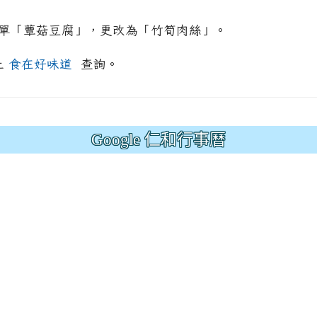
原菜單「蕈菇豆腐」，更改為「竹筍肉絲」。
上
食在好味道
查詢。
ion/d/1x3bih9gNpRNolaz0znBOn--g7OisECve/edit?usp=
ion/d/1x3bih9gNpRNolaz0znBOn--g7OisECve/edit?usp=
111ㄅㄅ
link to https://docs.go114適性入學講綱
ogle.co
(
Google 仁和行事曆