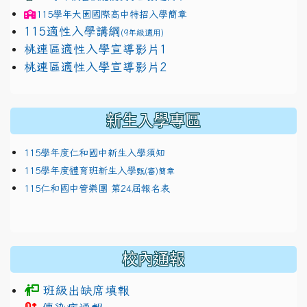
115學年
大園國際高中
特招入學簡章
115適性入學講綱
(9年級適用)
link to https://docs.google.com/presentation/
桃連區適性入學宣導影片1
link to https://docs.google.com/presentation/
114適性入學講綱
1111
桃連區適性入學宣導影片2
(
新生入學專區
115學年度仁和國中新生入學須知
115學年度體育班新生入學
甄(審)簡章
115仁和國中管樂團 第24屆報名表
校內通報
班級出缺席填報