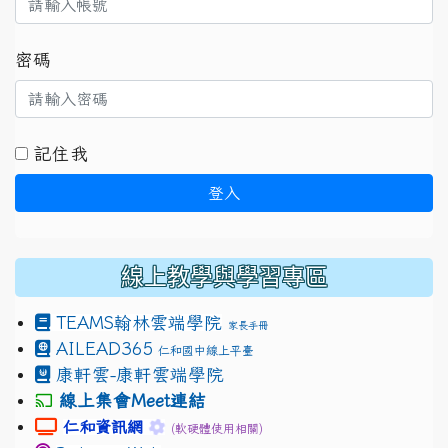
密碼
記住我
登入
線上教學與學習專區
TEAMS
翰林雲端學院
家長手冊
AILEAD365
仁和國中線上平臺
康軒雲-康軒雲端學院
線上集會Meet連結
link to https://sites.google.com/gm.jhjhs.tyc.edu.
link to https://sites.google.com/gm.
仁和資訊網
(軟硬體使用相關)