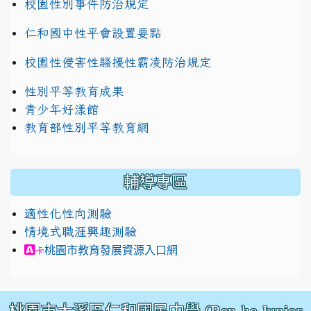
校園性別事件防治規定
仁和國中性平會設置要點
校園性侵害性騷擾性霸凌防治規定
性別平等教育成果
青少年好漾館
教育部性別平等教育網
輔導專區
適性化性向測驗
情境式職涯興趣測驗
link to https://exam.career.ntnu.edu.tw/cit/in
桃園市教育發展資源入口網
卡