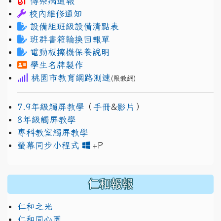
傳染病通報
校內維修通知
設備組班級設備清點表
班群書箱輪換回報單
電動板擦機保養說明
學生名牌製作
桃園市教育網路測速
(限教網)
7.9年級觸屏教學
（
手冊
&
影片
）
8年級觸屏教學
專科教室觸屏教學
link to https://www.jh
link to https://drive.googl
螢幕同步小程式
+P
仁和報報
仁和之光
仁和同心園