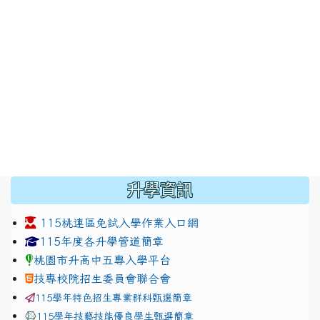
:::
升學資訊
115桃連區免試入學作業入口網
link to https://www.jhjhs.tyc.edu.tw/modules/tadnew
link to http://tyc.entry.ed
link to http://tyc.entry.ed
115年度各升學管道簡章
桃園市升高中五專入學平台
技專校院招生委員會聯合會
115學年特色招生專業群科甄選簡章
115學年技藝技能優良學生甄選簡章