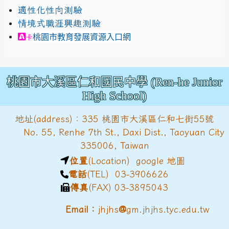
適性化性向測驗
情境式職涯興趣測驗
link to https://exam.career.ntnu.edu.tw/cit/in
桃園市教育發展資源入口網
卡
桃園市大溪區仁和國民中學 (Ren-he Junior
High School)
地址(address)：335 桃園市大溪區仁和七街55號
No. 55, Renhe 7th St., Daxi Dist., Taoyuan City
335006, Taiwan
位置
(Location)
google 地圖
電話
(TEL) 03-3906626
傳真
(FAX) 03-3895043
@
Email：
jhjhs
gm.jhjhs.tyc.edu.tw