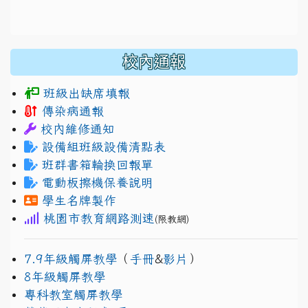
校內通報
班級出缺席填報
傳染病通報
校內維修通知
設備組班級設備清點表
班群書箱輪換回報單
電動板擦機保養說明
學生名牌製作
桃園市教育網路測速
(限教網)
7.9年級觸屏教學
（
手冊
&
影片
）
8年級觸屏教學
專科教室觸屏教學