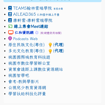
TEAMS
翰林雲端學院
家長手冊
AILEAD365
仁和國中線上平臺
康軒雲-康軒雲端學院
線上集會Meet連結
link to https://sites.google.com/gm.jhjhs.tyc.edu.
link to https://sites.google.com/gm.
仁和資訊網
(軟硬體使用相關)
Podcasts Web
原住民族文化(專任)
(
代理
)
多元文化教育(專任)
(
代理
)
桃園國際城教育科技遊
桃園市數位學習辦公室
資策會遠距上課數位資源網站
桃園智學吧
會考-教與學影片
公視兒少教育資源網
學習扶助科技化評量