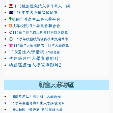
115桃連區免試入學作業入口網
link to https://www.jhjhs.tyc.edu.tw/modules/tadnew
link to http://tyc.entry.ed
link to http://tyc.entry.ed
115年度各升學管道簡章
桃園市升高中五專入學平台
技專校院招生委員會聯合會
115學年特色招生專業群科甄選簡章
115學年技藝技能優良學生甄選簡章
115學年
大園國際高中
特招入學簡章
115適性入學講綱
(9年級適用)
link to https://docs.google.com/presentation/
桃連區適性入學宣導影片1
link to https://docs.google.com/presentation/
114適性入學講綱
1111
桃連區適性入學宣導影片2
(
新生入學專區
115學年度仁和國中新生入學須知
115學年度體育班新生入學
甄(審)簡章
115仁和國中管樂團 第24屆報名表