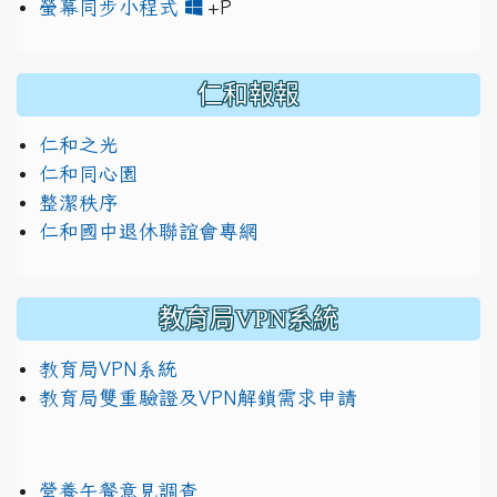
link to https://www.jh
link to https://drive.googl
螢幕同步小程式
+P
仁和報報
仁和之光
仁和同心園
整潔秩序
仁和國中退休聯誼會專網
教育局VPN系統
教育局VPN系統
教育局雙重驗證及VPN解鎖需求申請
營養午餐意見調查