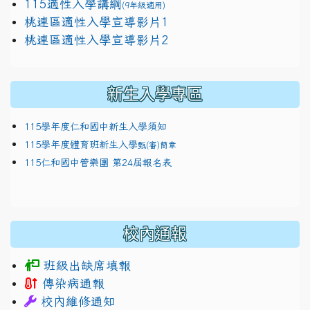
115適性入學講綱
(9年級適用)
link to https://docs.google.com/presentation/
桃連區適性入學宣導影片1
link to https://docs.google.com/presentation/
114適性入學講綱
1111
桃連區適性入學宣導影片2
(
新生入學專區
115學年度仁和國中新生入學須知
115學年度體育班新生入學
甄(審)簡章
115仁和國中管樂團 第24屆報名表
校內通報
班級出缺席填報
傳染病通報
校內維修通知