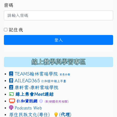
密碼
記住我
登入
線上教學與學習專區
TEAMS
翰林雲端學院
家長手冊
AILEAD365
仁和國中線上平臺
康軒雲-康軒雲端學院
線上集會Meet連結
link to https://sites.google.com/gm.jhjhs.tyc.edu.
link to https://sites.google.com/gm.
仁和資訊網
(軟硬體使用相關)
Podcasts Web
原住民族文化(專任)
(
代理
)