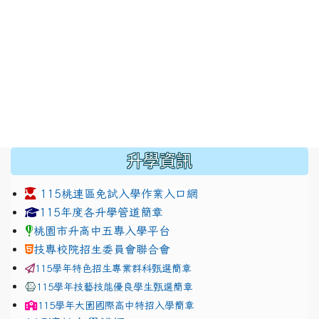
:::
升學資訊
115桃連區免試入學作業入口網
link to https://www.jhjhs.tyc.edu.tw/modules/tadnew
link to http://tyc.entry.ed
link to http://tyc.entry.ed
115年度各升學管道簡章
桃園市升高中五專入學平台
技專校院招生委員會聯合會
115學年特色招生專業群科甄選簡章
115學年技藝技能優良學生甄選簡章
115學年
大園國際高中
特招入學簡章