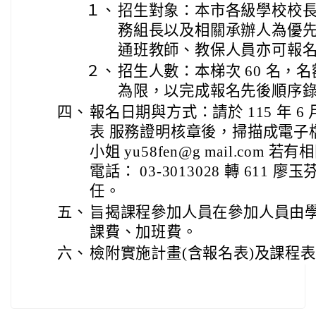
１、
招生對象：本市各級學校校
務組長以及相關承辦人為優
通班教師、教保人員亦可報名
２、
招生人數：本梯次 60 名，名
為限，以完成報名先後順序
四、
報名日期與方式：請於 115 年 6 
表 服務證明核章後，掃描成電子
小姐 yu58fen@g mail.co
電話： 03-3013028 轉 611 廖
任。
五、
旨揭課程參加人員在參加人員由
課費、加班費。
六、
檢附實施計畫(含報名表)及課程表各