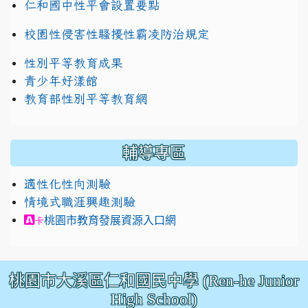
仁和國中性平會設置要點
校園性侵害性騷擾性霸凌防治規定
性別平等教育成果
青少年好漾館
教育部性別平等教育網
輔導專區
適性化性向測驗
情境式職涯興趣測驗
link to https://exam.career.ntnu.edu.tw/cit/in
桃園市教育發展資源入口網
卡
桃園市大溪區仁和國民中學 (Ren-he Junior
High School)