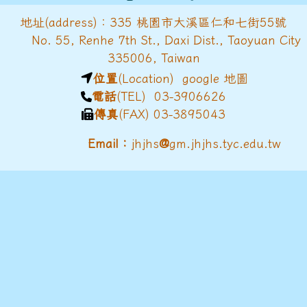
地址(address)：335 桃園市大溪區仁和七街55號
No. 55, Renhe 7th St., Daxi Dist., Taoyuan City
335006, Taiwan
位置
(Location)
google 地圖
電話
(TEL) 03-3906626
傳真
(FAX) 03-3895043
@
Email：
jhjhs
gm.jhjhs.tyc.edu.tw