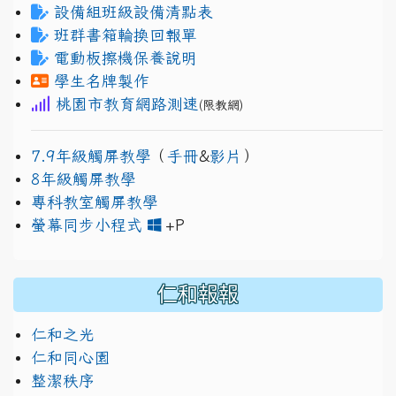
設備組班級設備清點表
班群書箱輪換回報單
電動板擦機保養說明
學生名牌製作
桃園市教育網路測速
(限教網)
7.9年級觸屏教學
（
手冊
&
影片
）
8年級觸屏教學
專科教室觸屏教學
link to https://www.jh
link to https://drive.googl
螢幕同步小程式
+P
仁和報報
仁和之光
仁和同心園
整潔秩序