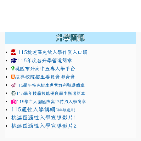
:::
升學資訊
115桃連區免試入學作業入口網
link to https://www.jhjhs.tyc.edu.tw/modules/tadnew
link to http://tyc.entry.ed
link to http://tyc.entry.ed
115年度各升學管道簡章
桃園市升高中五專入學平台
技專校院招生委員會聯合會
115學年特色招生專業群科甄選簡章
115學年技藝技能優良學生甄選簡章
115學年
大園國際高中
特招入學簡章
115適性入學講綱
(9年級適用)
link to https://docs.google.com/presentation/
桃連區適性入學宣導影片1
link to https://docs.google.com/presentation/
114適性入學講綱
1111
桃連區適性入學宣導影片2
(