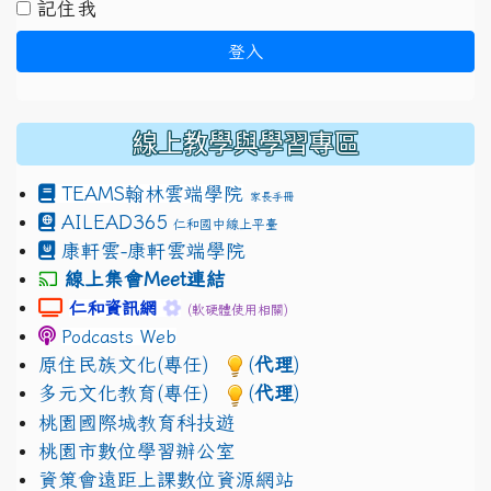
記住我
登入
線上教學與學習專區
TEAMS
翰林雲端學院
家長手冊
AILEAD365
仁和國中線上平臺
康軒雲-康軒雲端學院
線上集會Meet連結
link to https://sites.google.com/gm.jhjhs.tyc.edu.
link to https://sites.google.com/gm.
仁和資訊網
(軟硬體使用相關)
Podcasts Web
原住民族文化(專任)
(
代理
)
多元文化教育(專任)
(
代理
)
桃園國際城教育科技遊
桃園市數位學習辦公室
資策會遠距上課數位資源網站