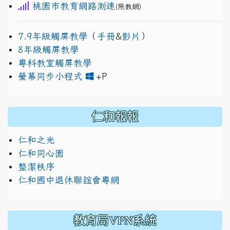
桃園市教育網路測速
(限教網)
7.9年級觸屏教學
（
手冊
&
影片
）
8年級觸屏教學
專科教室觸屏教學
link to https://www.jh
link to https://drive.googl
螢幕同步小程式
+P
仁和報報
仁和之光
仁和同心園
整潔秩序
仁和國中退休聯誼會專網
教育局VPN系統