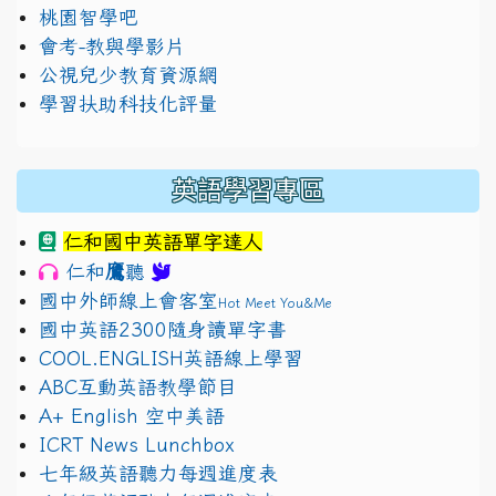
桃園智學吧
會考-教與學影片
公視兒少教育資源網
學習扶助科技化評量
英語學習專區
仁和國中英語單字達人
鷹
仁和
聽
國中外師線上會客室
Hot Meet You&Me
國中英語2300隨身讀單字書
COOL.ENGLISH英語線上學習
ABC互動英語教學節目
A+ English 空中美語
ICRT News Lunchbox
七年級英語聽力每週進度表