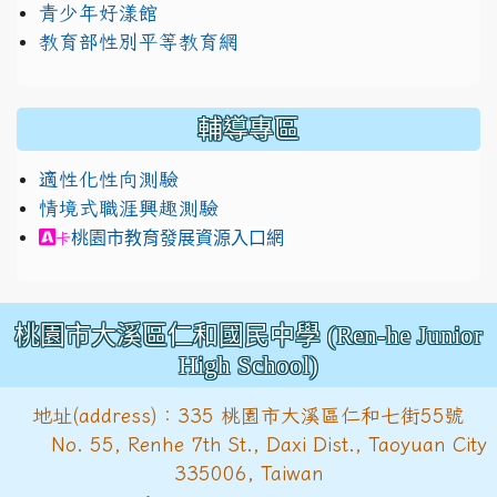
青少年好漾館
教育部性別平等教育網
輔導專區
適性化性向測驗
情境式職涯興趣測驗
link to https://exam.career.ntnu.edu.tw/cit/in
桃園市教育發展資源入口網
卡
桃園市大溪區仁和國民中學 (Ren-he Junior
High School)
地址(address)：335 桃園市大溪區仁和七街55號
No. 55, Renhe 7th St., Daxi Dist., Taoyuan City
335006, Taiwan