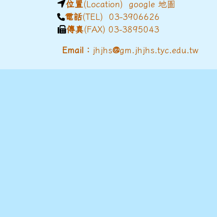
位置
(Location)
google 地圖
電話
(TEL) 03-3906626
傳真
(FAX) 03-3895043
@
Email：
jhjhs
gm.jhjhs.tyc.edu.tw