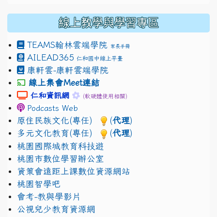
線上教學與學習專區
TEAMS
翰林雲端學院
家長手冊
AILEAD365
仁和國中線上平臺
康軒雲-康軒雲端學院
線上集會Meet連結
link to https://sites.google.com/gm.jhjhs.tyc.edu.
link to https://sites.google.com/gm.
仁和資訊網
(軟硬體使用相關)
Podcasts Web
原住民族文化(專任)
(
代理
)
多元文化教育(專任)
(
代理
)
桃園國際城教育科技遊
桃園市數位學習辦公室
資策會遠距上課數位資源網站
桃園智學吧
會考-教與學影片
公視兒少教育資源網