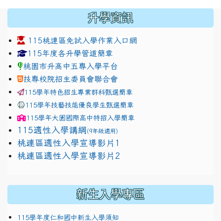
:::
升學資訊
115桃連區免試入學作業入口網
link to https://www.jhjhs.tyc.edu.tw/modules/tadnew
link to http://tyc.entry.ed
link to http://tyc.entry.ed
115年度各升學管道簡章
桃園市升高中五專入學平台
技專校院招生委員會聯合會
115學年特色招生專業群科甄選簡章
115學年技藝技能優良學生甄選簡章
115學年
大園國際高中
特招入學簡章
115適性入學講綱
(9年級適用)
link to https://docs.google.com/presentation/
桃連區適性入學宣導影片1
link to https://docs.google.com/presentation/
114適性入學講綱
1111
桃連區適性入學宣導影片2
(
新生入學專區
115學年度仁和國中新生入學須知