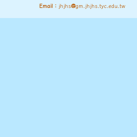
@
Email：
jhjhs
gm.jhjhs.tyc.edu.tw