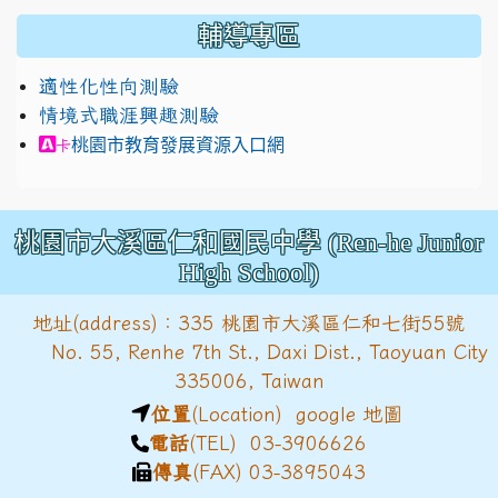
輔導專區
適性化性向測驗
情境式職涯興趣測驗
link to https://exam.career.ntnu.edu.tw/cit/in
桃園市教育發展資源入口網
卡
桃園市大溪區仁和國民中學 (Ren-he Junior
High School)
地址(address)：335 桃園市大溪區仁和七街55號
No. 55, Renhe 7th St., Daxi Dist., Taoyuan City
335006, Taiwan
位置
(Location)
google 地圖
電話
(TEL) 03-3906626
傳真
(FAX) 03-3895043