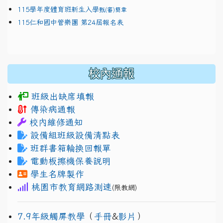
115學年度體育班新生入學
甄(審)簡章
115仁和國中管樂團 第24屆報名表
校內通報
班級出缺席填報
傳染病通報
校內維修通知
設備組班級設備清點表
班群書箱輪換回報單
電動板擦機保養說明
學生名牌製作
桃園市教育網路測速
(限教網)
7.9年級觸屏教學
（
手冊
&
影片
）