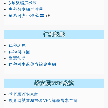
8年級觸屏教學
專科教室觸屏教學
link to https://www.jh
link to https://drive.googl
螢幕同步小程式
+P
仁和報報
仁和之光
仁和同心園
整潔秩序
仁和國中退休聯誼會專網
教育局VPN系統
教育局VPN系統
教育局雙重驗證及VPN解鎖需求申請