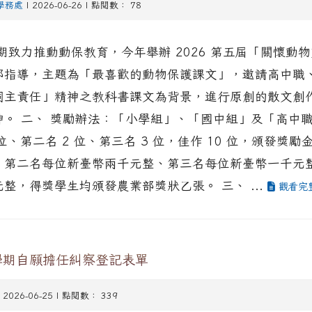
學務處
| 2026-06-26 | 點閱數： 78
期致力推動動保教育，今年舉辦 2026 第五屆「關懷動
部指導，主題為「最喜歡的動物保護課文」，邀請高中職
ion/d/1x3bih9gNpRNolaz0znBOn--g7OisECve/edit?usp=
ion/d/1x3bih9gNpRNolaz0znBOn--g7OisECve/edit?usp=
111ㄅㄅ
link to https://docs.go114適性入學講綱
ogle.co
飼主責任」精神之教科書課文為背景，進行原創的散文創
(
神。 二、 獎勵辦法：「小學組」、「國中組」及「高中
 位、第二名 2 位、第三名 3 位，佳作 10 位，頒發獎
、第二名每位新臺幣兩千元整、第三名每位新臺幣一千元
整，得獎學生均頒發農業部獎狀乙張。 三、 ...
觀看完
學期自願擔任糾察登記表單
 2026-06-25 | 點閱數： 339