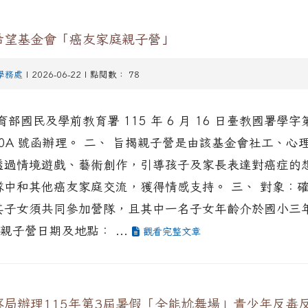
希望基金會「癌友家庭親子營」
學務處
| 2026-06-22 | 點閱數： 78
育部國民及學前教育署 115 年 6 月 16 日臺教國署學字
6090A 號函辦理。 二、 旨揭親子營是由該基金會社工、
透過情境遊戲、藝術創作，引導孩子及家長表達對癌症的
隊中和其他癌友家庭交流，獲得情感支持。 三、 對象：
其子女須共同參加營隊，且其中一名子女年齡介於國小三
 親子營日期及地點： ...
觀看完整文章
察局辦理115年第3屆暑假「全能尬舞場」青少年反毒