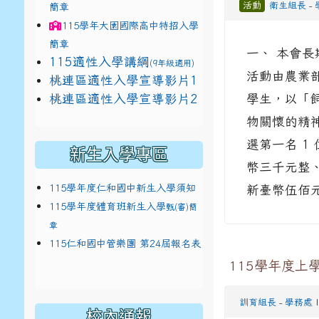
活動
衛生組長
-
簡章
115學年
大園國際高中
特招入學
簡章
一、 本會長
115適性入學講綱
(9年級適用)
活動由農業
link to https://docs.google.com/presentat
桃連區適性入學宣導影片1
link to https://docs.google.com/presentat
114適性入學講綱
1
桃連區適性入學宣導影片2
學生，以「
(
物關懷的精
選第一名 1
新生入學專區
幣三千元整
115學年度仁和國中新生入學須知
新臺幣伍佰元
115學年度體育班新生入學
甄(審)簡
章
115仁和國中管樂團 第24屆報名表
115學年度上
訓育組長
-
學務處
|
校內通報