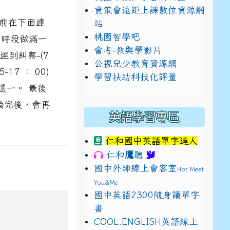
資策會遠距上課數位資源網
)以前在下面連
站
桃園智學吧
5)時段做滿一
會考-教與學影片
遲到糾察-(7
公視兒少教育資源網
-17 ： 00)
學習扶助科技化評量
選一。 最後
輪完後，會再
英語學習專區
仁和國中英語單字達人
鷹
仁和
聽
國中外師線上會客室
Hot Meet
You&Me
國中英語2300隨身讀單字
書
E9%BB%9E2%E4%B8%8B%E5%9F%B7%E8%A1%8C%E5%8F%
view?usp=sharing
COOL.ENGLISH英語線上