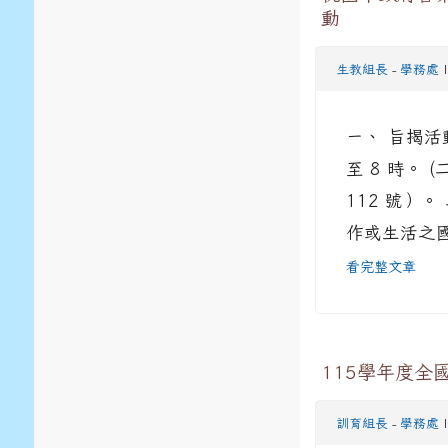
動
生教組長
-
學務處
|
ㄧ、 旨揭活動
至 8 時。
112 號）。
作或生活之國
看完整文章
115學年度全
訓育組長
-
學務處
|