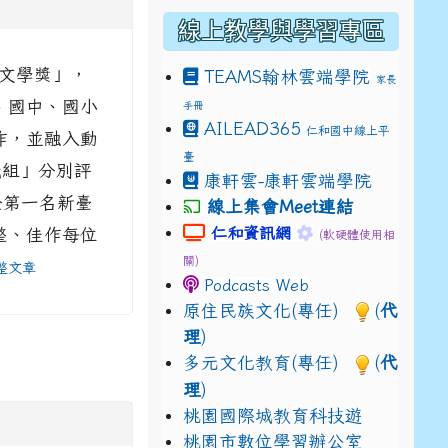
線上教學與學習專區
物文學獎」，
TEAMS
翰林雲端學院
家長
、國中、國小
手冊
drive_link&ouid=115921082145615632562&rtpof=true&
AILEAD365
仁和國中線上平
drive_link&ouid=115921082145615632562&rtpof=true&
m/presentation/d/14fN7FrCDS9g9keYgSUmfVbCTNGSK
作，並融入動
臺
職組」分別評
康軒雲-康軒雲端學院
勵金第一名新臺
線上集會Meet連結
link to https://sites.google.com
link to https://s
仁和資訊網
整、佳作每位
(軟硬體使用相
關)
整文章
Podcasts Web
原住民族文化(專任)
(
代
理
)
多元文化教育(專任)
(
代
理
)
桃園國際城教育科技遊
桃園市數位學習辦公室