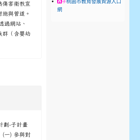
link to https://exam.career.n
桃園市教育發展資源入口
卡
熱傷害衛教宣
網
措施與管道。
透過網站、
族群（含嬰幼
計劃-子計畫
(一) 參與對