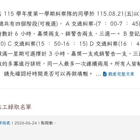
115 學年度第一學期糾察隊的同學於 115.08.21(五
共有四個階段(可複選)， A 交通糾察-(7 ： 00-7 ： 4
數計 6 小時、嘉獎兩支、銷警告兩支，三選一。 B 登記
00) C 交通糾察(15 ： 50-16 ： 15) D 交通糾察(16 ： 45
時段做滿一星期可選擇計 3 小時、嘉獎一支或銷警告一支，三
數的多寡進行排班，同一人最多一次連續兩周。所有人皆
 請先確認好時間是否可以再做填報。 ...
觀看完整文章
志工錄取名單
學務處
| 2026-06-24 | 點閱數：
.jhjhs.tyc.edu.tw/uploads/tad_blocks/file/%
oogle.com/file/d/1DRAbt49kEePJ5_zYCA1AuLinl3dysZ_8/