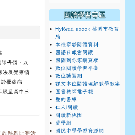
閱讀學習專區
HyRead ebook 桃園市教育
局
本校寧靜閱讀資料
國語日報雲閱讀
第
國圖到你家網頁版
心理師帶領，以
數位閱讀學習平臺
想法及覺察情
數位讀寫網
確診罹癌病
課文本位閱讀理解教學教案
圖書教師電子報
年級至高中三
愛的書庫
仁人i閱讀
閱讀新桃園
愛學網
國民中學學習資源網
反詐熱舞比賽活