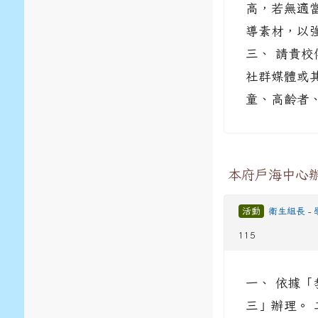
高，若無適
導素材，以
三、 請貴
社群媒體或
童、高齡者、
本府戶海中心辦
活動
衛生組長
-
115
一、 依據「
三」辦理。 