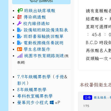
班級出缺席填報
請有意願報名 
傳染病通報
結處報名。 總
校內維修通知
星期可選擇時
設備組班級設備清點表
： 45-8 ： 
班群書箱輪換回報單
B.C.D 
電動板擦機保養說明
學生名牌製作
再依報名人
桃園市教育網路測速
(限
從頭輪一次。
教網)
7.9年級觸屏教學
（
手冊
&
影片
）
本校暑假衛生
8年級觸屏教學
專科教室觸屏教學
公告
衛生組長
-
link to https://www
link to https://drive.g
螢幕同步小程式
+P
175