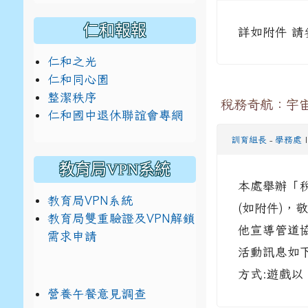
仁和報報
詳如附件 請
仁和之光
仁和同心園
整潔秩序
稅務奇航：宇
仁和國中退休聯誼會專網
訓育組長
-
學務處
|
教育局VPN系統
本處舉辦「
教育局VPN系統
(如附件)，敬
教育局雙重驗證及VPN解鎖
他宣導管道協
需求申請
活動訊息如下： 
方式:遊戲以
營養午餐意見調查