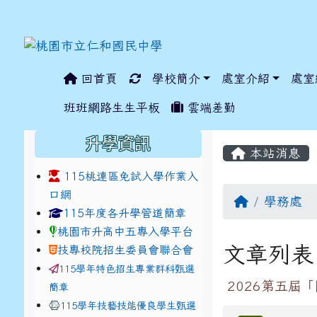
回首頁
學校簡介
處室介紹
處室
:::
班班網路生生平板
雲端差勤
:::
:::
升學資訊
本站消息
115桃連區免試入學作業入
口網
學務處
link to https://www.jhjhs.tyc.edu.tw/modules/ta
link to http://tyc.entr
link to http://tyc.entr
115年度各升學管道簡章
桃園市升高中五專入學平台
文章列表
技專校院招生委員會聯合會
115學年特色招生專業群科甄選
2026第五屆
簡章
115學年技藝技能優良學生甄選