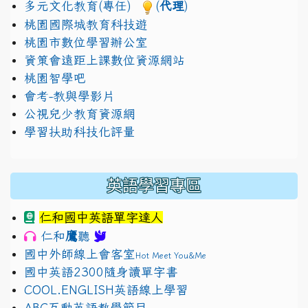
多元文化教育(專任)
(
代理
)
桃園國際城教育科技遊
桃園市數位學習辦公室
資策會遠距上課數位資源網站
桃園智學吧
會考-教與學影片
公視兒少教育資源網
學習扶助科技化評量
英語學習專區
仁和國中英語單字達人
鷹
仁和
聽
國中外師線上會客室
Hot Meet You&Me
國中英語2300隨身讀單字書
COOL.ENGLISH英語線上學習
ABC互動英語教學節目