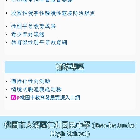
校園性侵害性騷擾性霸凌防治規定
性別平等教育成果
青少年好漾館
教育部性別平等教育網
輔導專區
適性化性向測驗
情境式職涯興趣測驗
link to https://exam.career.ntnu.edu.tw/cit/in
桃園市教育發展資源入口網
卡
桃園市大溪區仁和國民中學 (Ren-he Junior
High School)