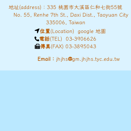
地址(address)：335 桃園市大溪區仁和七街55號
No. 55, Renhe 7th St., Daxi Dist., Taoyuan City
335006, Taiwan
位置
(Location)
google 地圖
電話
(TEL) 03-3906626
傳真
(FAX) 03-3895043
@
Email：
jhjhs
gm.jhjhs.tyc.edu.tw