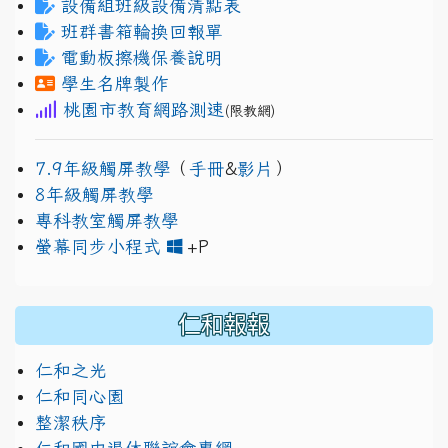
設備組班級設備清點表
班群書箱輪換回報單
電動板擦機保養說明
學生名牌製作
桃園市教育網路測速
(限教網)
7.9年級觸屏教學
（
手冊
&
影片
）
8年級觸屏教學
專科教室觸屏教學
link to https://www.jh
link to https://drive.googl
螢幕同步小程式
+P
仁和報報
仁和之光
仁和同心園
整潔秩序