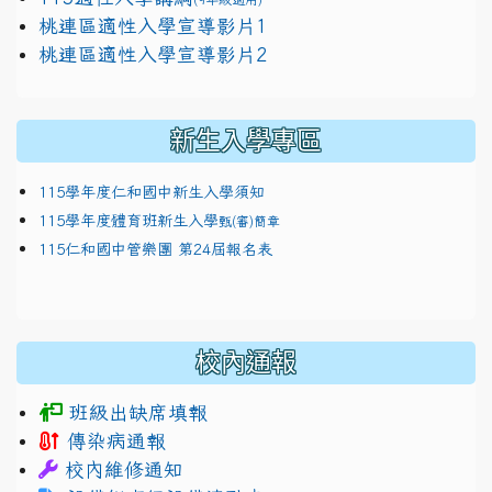
link to https://docs.google.com/presentation/
桃連區適性入學宣導影片1
link to https://docs.google.com/presentation/
114適性入學講綱
1111
桃連區適性入學宣導影片2
(
新生入學專區
115學年度仁和國中新生入學須知
115學年度體育班新生入學
甄(審)簡章
115仁和國中管樂團 第24屆報名表
校內通報
班級出缺席填報
傳染病通報
校內維修通知