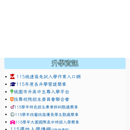
:::
升學資訊
115桃連區免試入學作業入口網
link to https://www.jhjhs.tyc.edu.tw/modules/tadnew
link to http://tyc.entry.ed
link to http://tyc.entry.ed
115年度各升學管道簡章
桃園市升高中五專入學平台
技專校院招生委員會聯合會
115學年特色招生專業群科甄選簡章
115學年技藝技能優良學生甄選簡章
115學年
大園國際高中
特招入學簡章
115適性入學講綱
(9年級適用)