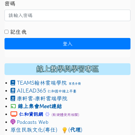
密碼
記住我
登入
線上教學與學習專區
TEAMS
翰林雲端學院
家長手冊
AILEAD365
仁和國中線上平臺
康軒雲-康軒雲端學院
線上集會Meet連結
link to https://sites.google.com/gm.jhjhs.tyc.edu.
link to https://sites.google.com/gm.
仁和資訊網
(軟硬體使用相關)
Podcasts Web
原住民族文化(專任)
(
代理
)