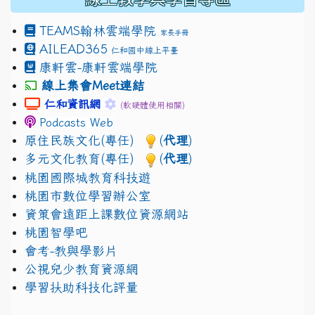
TEAMS
翰林雲端學院
家長手冊
AILEAD365
仁和國中線上平臺
康軒雲-康軒雲端學院
線上集會Meet連結
link to https://sites.google.com/gm.jhjhs.tyc.edu.
link to https://sites.google.com/gm.
仁和資訊網
(軟硬體使用相關)
Podcasts Web
原住民族文化(專任)
(
代理
)
多元文化教育(專任)
(
代理
)
桃園國際城教育科技遊
桃園市數位學習辦公室
資策會遠距上課數位資源網站
桃園智學吧
會考-教與學影片
公視兒少教育資源網
學習扶助科技化評量