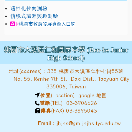
適性化性向測驗
情境式職涯興趣測驗
link to https://exam.career.ntnu.edu.tw/cit/in
桃園市教育發展資源入口網
卡
桃園市大溪區仁和國民中學 (Ren-he Junior
High School)
地址(address)：335 桃園市大溪區仁和七街55號
No. 55, Renhe 7th St., Daxi Dist., Taoyuan City
335006, Taiwan
位置
(Location)
google 地圖
電話
(TEL) 03-3906626
傳真
(FAX) 03-3895043
@
Email：
jhjhs
gm.jhjhs.tyc.edu.tw