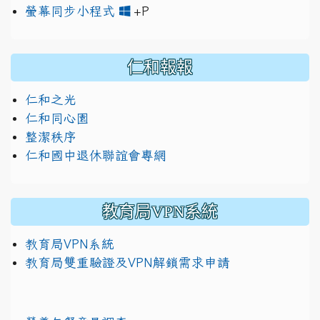
link to https://www.jh
link to https://drive.googl
螢幕同步小程式
+P
仁和報報
仁和之光
仁和同心園
整潔秩序
仁和國中退休聯誼會專網
教育局VPN系統
教育局VPN系統
教育局雙重驗證及VPN解鎖需求申請