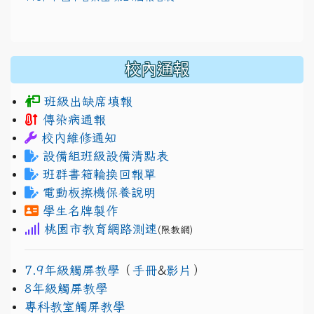
校內通報
班級出缺席填報
傳染病通報
校內維修通知
設備組班級設備清點表
班群書箱輪換回報單
電動板擦機保養說明
學生名牌製作
桃園市教育網路測速
(限教網)
7.9年級觸屏教學
（
手冊
&
影片
）
8年級觸屏教學
專科教室觸屏教學