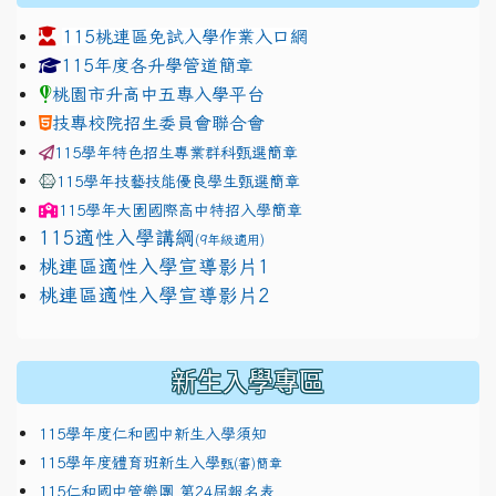
115桃連區免試入學作業入口網
link to https://www.jhjhs.tyc.edu.tw/modules/tadnew
link to http://tyc.entry.ed
link to http://tyc.entry.ed
115年度各升學管道簡章
桃園市升高中五專入學平台
技專校院招生委員會聯合會
115學年特色招生專業群科甄選簡章
115學年技藝技能優良學生甄選簡章
115學年
大園國際高中
特招入學簡章
115適性入學講綱
(9年級適用)
link to https://docs.google.com/presentation/
桃連區適性入學宣導影片1
link to https://docs.google.com/presentation/
114適性入學講綱
1111
桃連區適性入學宣導影片2
(
新生入學專區
115學年度仁和國中新生入學須知
115學年度體育班新生入學
甄(審)簡章
115仁和國中管樂團 第24屆報名表