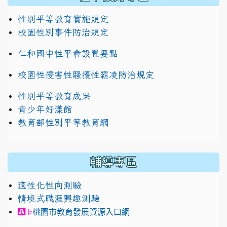
性別平等教育實施規定
校園性別事件防治規定
仁和國中性平會設置要點
校園性侵害性騷擾性霸凌防治規定
性別平等教育成果
青少年好漾館
教育部性別平等教育網
輔導專區
適性化性向測驗
情境式職涯興趣測驗
link to https://exam.career.ntnu.edu.tw/cit/in
桃園市教育發展資源入口網
卡