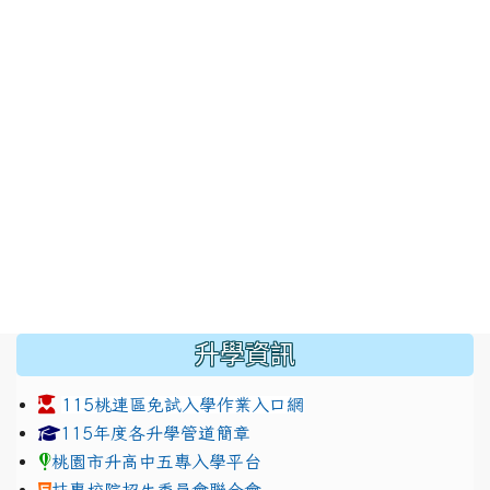
:::
升學資訊
115桃連區免試入學作業入口網
link to https://www.jhjhs.tyc.edu.tw/modules/tadnew
link to http://tyc.entry.ed
link to http://tyc.entry.ed
115年度各升學管道簡章
桃園市升高中五專入學平台
技專校院招生委員會聯合會