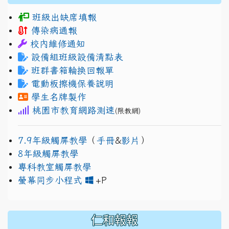
班級出缺席填報
傳染病通報
校內維修通知
設備組班級設備清點表
班群書箱輪換回報單
電動板擦機保養說明
學生名牌製作
桃園市教育網路測速
(限教網)
7.9年級觸屏教學
（
手冊
&
影片
）
8年級觸屏教學
專科教室觸屏教學
link to https://www.jh
link to https://drive.googl
螢幕同步小程式
+P
仁和報報