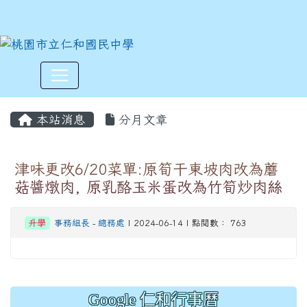
:::
本站消息
分月文章
津味更改6/20菜單:原筍干東坡肉改為蘑
菇醬燉肉, 原乳酪玉米蛋改為竹筍炒肉絲
升學
事務組長
-
總務處
| 2024-06-14 | 點閱數： 763
Google 仁和行事曆