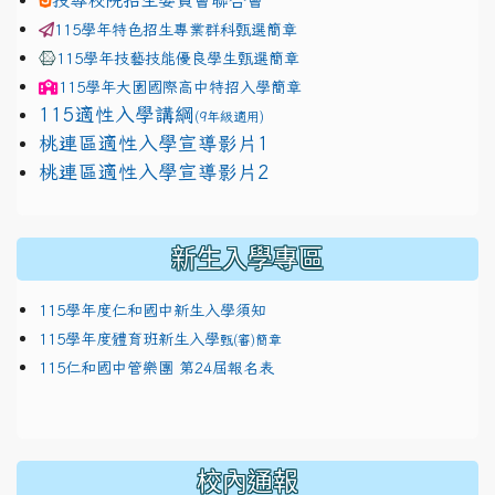
115學年特色招生專業群科甄選簡章
115學年技藝技能優良學生甄選簡章
115學年
大園國際高中
特招入學簡章
115適性入學講綱
(9年級適用)
link to https://docs.google.com/presentation/
桃連區適性入學宣導影片1
link to https://docs.google.com/presentation/
114適性入學講綱
1111
桃連區適性入學宣導影片2
(
新生入學專區
115學年度仁和國中新生入學須知
115學年度體育班新生入學
甄(審)簡章
115仁和國中管樂團 第24屆報名表
校內通報