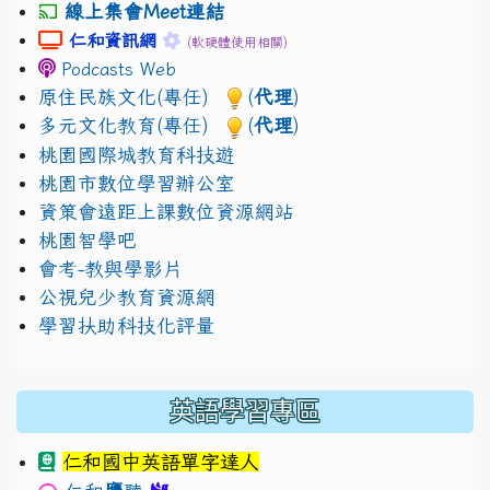
線上集會Meet連結
link to https://sites.google.com/gm.jhjhs.tyc.edu.
link to https://sites.google.com/gm.
仁和資訊網
(軟硬體使用相關)
Podcasts Web
原住民族文化(專任)
(
代理
)
多元文化教育(專任)
(
代理
)
桃園國際城教育科技遊
桃園市數位學習辦公室
資策會遠距上課數位資源網站
桃園智學吧
會考-教與學影片
公視兒少教育資源網
學習扶助科技化評量
英語學習專區
仁和國中英語單字達人