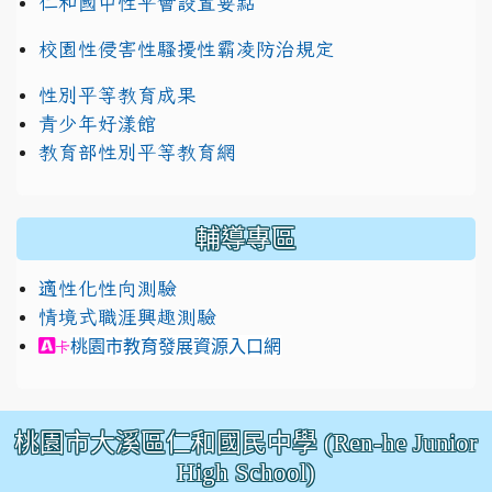
仁和國中性平會設置要點
校園性侵害性騷擾性霸凌防治規定
性別平等教育成果
青少年好漾館
教育部性別平等教育網
輔導專區
適性化性向測驗
情境式職涯興趣測驗
link to https://exam.career.ntnu.edu.tw/cit/in
桃園市教育發展資源入口網
卡
桃園市大溪區仁和國民中學 (Ren-he Junior
High School)