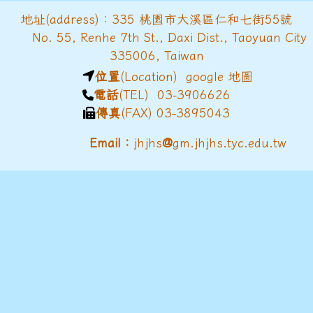
地址(address)：335 桃園市大溪區仁和七街55號
No. 55, Renhe 7th St., Daxi Dist., Taoyuan City
335006, Taiwan
位置
(Location)
google 地圖
電話
(TEL) 03-3906626
傳真
(FAX) 03-3895043
@
Email：
jhjhs
gm.jhjhs.tyc.edu.tw