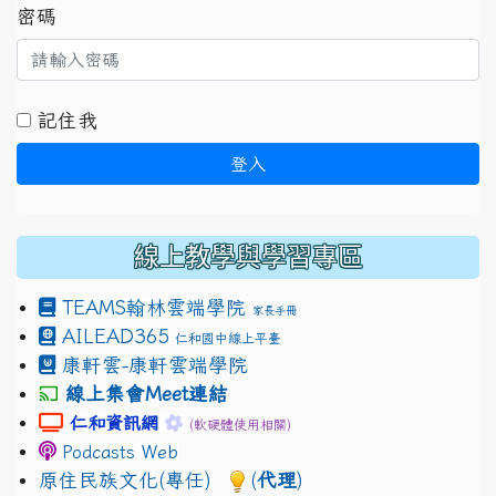
密碼
記住我
登入
線上教學與學習專區
TEAMS
翰林雲端學院
家長手冊
AILEAD365
仁和國中線上平臺
康軒雲-康軒雲端學院
線上集會Meet連結
link to https://sites.google.com/gm.jhjhs.tyc.edu.
link to https://sites.google.com/gm.
仁和資訊網
(軟硬體使用相關)
Podcasts Web
原住民族文化(專任)
(
代理
)