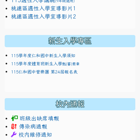
115適性入學講綱
(9年級適用)
link to https://docs.google.com/presentation/
桃連區適性入學宣導影片1
link to https://docs.google.com/presentation/
114適性入學講綱
1111
桃連區適性入學宣導影片2
(
新生入學專區
115學年度仁和國中新生入學須知
115學年度體育班新生入學
甄(審)簡章
115仁和國中管樂團 第24屆報名表
校內通報
班級出缺席填報
傳染病通報
校內維修通知