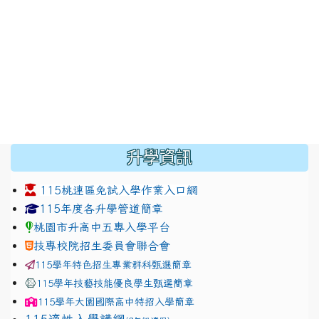
:::
升學資訊
115桃連區免試入學作業入口網
link to https://www.jhjhs.tyc.edu.tw/modules/tadnew
link to http://tyc.entry.ed
link to http://tyc.entry.ed
115年度各升學管道簡章
桃園市升高中五專入學平台
技專校院招生委員會聯合會
115學年特色招生專業群科甄選簡章
115學年技藝技能優良學生甄選簡章
115學年
大園國際高中
特招入學簡章