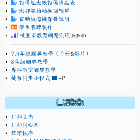
設備組班級設備清點表
班群書箱輪換回報單
電動板擦機保養說明
學生名牌製作
桃園市教育網路測速
(限教網)
7.9年級觸屏教學
（
手冊
&
影片
）
8年級觸屏教學
專科教室觸屏教學
link to https://www.jh
link to https://drive.googl
螢幕同步小程式
+P
仁和報報
仁和之光
仁和同心園
整潔秩序