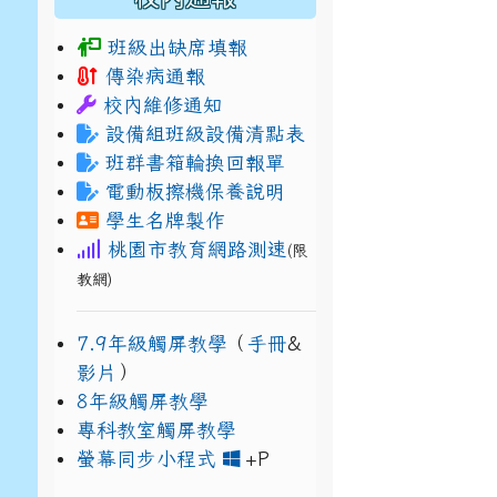
班級出缺席填報
傳染病通報
校內維修通知
設備組班級設備清點表
班群書箱輪換回報單
電動板擦機保養說明
學生名牌製作
桃園市教育網路測速
(限
教網)
7.9年級觸屏教學
（
手冊
&
影片
）
8年級觸屏教學
專科教室觸屏教學
link to https://www
link to https://drive.g
螢幕同步小程式
+P