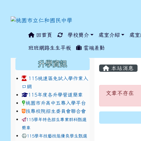
回首頁
學校簡介
處室介紹
處室
:::
班班網路生生平板
雲端差勤
:::
:::
升學資訊
本站消息
115桃連區免試入學作業入
口網
文章不存
文章不存在
link to https://www.jhjhs.tyc.edu.tw/modules/ta
link to http://tyc.entr
link to http://tyc.entr
115年度各升學管道簡章
桃園市升高中五專入學平台
技專校院招生委員會聯合會
115學年特色招生專業群科甄選
簡章
115學年技藝技能優良學生甄選