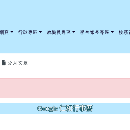
網頁
行政專區
教職員專區
學生家長專區
校務
分月文章
在
dnews/index.php?nsn=5425
y.edu.tw/NoExamImitate_TL/NoExamImitateHome/Page/Public
y.edu.tw/NoExamImitate_TL/NoExamImitateHome/Page/Public
Google 仁和行事曆