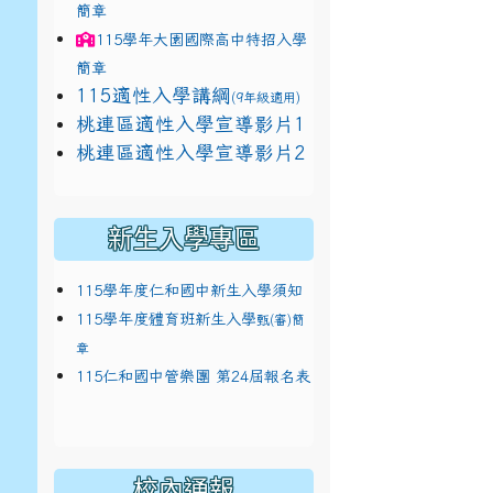
簡章
115學年
大園國際高中
特招入學
簡章
115適性入學講綱
(9年級適用)
link to https://docs.google.com/presentat
桃連區適性入學宣導影片1
link to https://docs.google.com/presentat
114適性入學講綱
1
桃連區適性入學宣導影片2
(
新生入學專區
115學年度仁和國中新生入學須知
115學年度體育班新生入學
甄(審)簡
章
115仁和國中管樂團 第24屆報名表
校內通報