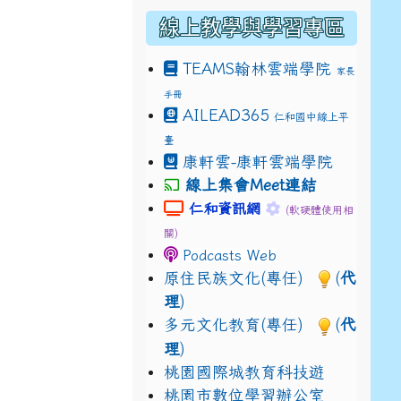
線上教學與學習專區
TEAMS
翰林雲端學院
家長
手冊
drive_link&ouid=115921082145615632562&rtpof=true&
AILEAD365
仁和國中線上平
drive_link&ouid=115921082145615632562&rtpof=true&
m/presentation/d/14fN7FrCDS9g9keYgSUmfVbCTNGSK
臺
康軒雲-康軒雲端學院
線上集會Meet連結
link to https://sites.google.com
link to https://s
仁和資訊網
(軟硬體使用相
關)
Podcasts Web
原住民族文化(專任)
(
代
理
)
多元文化教育(專任)
(
代
理
)
桃園國際城教育科技遊
桃園市數位學習辦公室