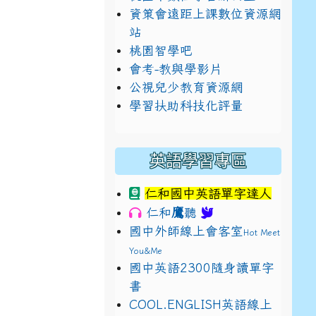
資策會遠距上課數位資源網
站
桃園智學吧
會考-教與學影片
公視兒少教育資源網
學習扶助科技化評量
英語學習專區
仁和國中英語單字達人
鷹
仁和
聽
國中外師線上會客室
Hot Meet
You&Me
國中英語2300隨身讀單字
書
E9%BB%9E2%E4%B8%8B%E5%9F%B7%E8%A1%8C%E5%8F%
view?usp=sharing
COOL.ENGLISH英語線上