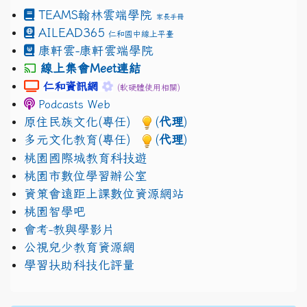
TEAMS
翰林雲端學院
家長手冊
AILEAD365
仁和國中線上平臺
康軒雲-康軒雲端學院
線上集會Meet連結
link to https://sites.google.com/gm.jhjhs.tyc.edu.
link to https://sites.google.com/gm.
仁和資訊網
(軟硬體使用相關)
Podcasts Web
原住民族文化(專任)
(
代理
)
多元文化教育(專任)
(
代理
)
桃園國際城教育科技遊
桃園市數位學習辦公室
資策會遠距上課數位資源網站
桃園智學吧
會考-教與學影片
公視兒少教育資源網
學習扶助科技化評量