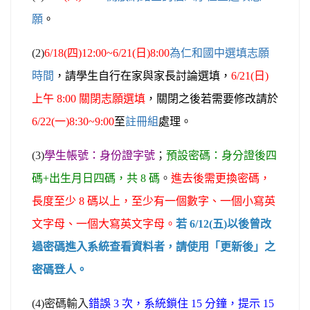
願
。
(2)
6/18(
四)12:00~6/21(日)8:00
為仁和國中選填志願
時間
，請學生自行在家與家長討論選填，
6/21(
日)
上午 8:00 關閉志願選填
，關閉之後若需要修改請於
6/22(
一)8:30~9:00
至
註冊組
處理。
(3)
學生帳號：身份證字號
；
預設密碼：身分證後四
碼+出生月日四碼，共 8 碼
。
進去後需更換密碼，
長度至少 8 碼以上，至少有一個數字、一個小寫英
文字母、一個大寫英文字母。
若 6/12(五)以後曾改
過密碼進入系統查看資料者，請使用「更新後」之
密碼登人。
(4)
密碼輸入
錯誤 3 次，系統鎖住 15 分鐘，提示 15