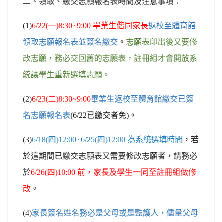
二、領取、繳交志願報名表時間及注意事項：
(1)
6/22(
一)8:30~9:00 畢業生偕同家長
返校至體育館
領取志願報名表並簽名繳交
。
志願表印出後又要修
改志願，務必交回舊的志願表，註冊組才會開放系
統讓學生重新選填志願。
(2)
6/23(
二)8:30~9:00
畢業生返校至體育館繳交已簽
名志願報名表
(6/22
已繳交者免)。
(3)
6/18(
四)12:00~6/25(四)12:00 為系統選填時間
，若
於這期間已繳交志願表又需要修改志願者，請務必
於
6/26(
四)10:00 前，家長及學生一同至註冊組做修
改
。
(4)
家長簽名姓名務必是父母或是監護人，儘量父母