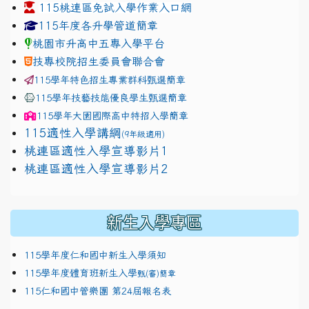
115桃連區免試入學作業入口網
link to https://www.jhjhs.tyc.edu.tw/modules/tadnew
link to http://tyc.entry.ed
link to http://tyc.entry.ed
115年度各升學管道簡章
桃園市升高中五專入學平台
技專校院招生委員會聯合會
115學年特色招生專業群科甄選簡章
115學年技藝技能優良學生甄選簡章
115學年
大園國際高中
特招入學簡章
115適性入學講綱
(9年級適用)
link to https://docs.google.com/presentation/
桃連區適性入學宣導影片1
link to https://docs.google.com/presentation/
114適性入學講綱
1111
桃連區適性入學宣導影片2
(
新生入學專區
115學年度仁和國中新生入學須知
115學年度體育班新生入學
甄(審)簡章
115仁和國中管樂團 第24屆報名表