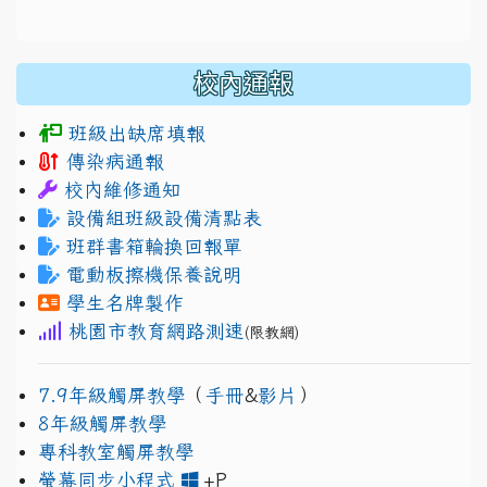
校內通報
班級出缺席填報
傳染病通報
校內維修通知
設備組班級設備清點表
班群書箱輪換回報單
電動板擦機保養說明
學生名牌製作
桃園市教育網路測速
(限教網)
7.9年級觸屏教學
（
手冊
&
影片
）
8年級觸屏教學
專科教室觸屏教學
link to https://www.jh
link to https://drive.googl
螢幕同步小程式
+P