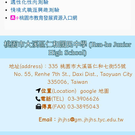
適性化性向測驗
情境式職涯興趣測驗
link to https://exam.career.ntnu.edu.tw/cit/in
桃園市教育發展資源入口網
卡
桃園市大溪區仁和國民中學 (Ren-he Junior
High School)
地址(address)：335 桃園市大溪區仁和七街55號
No. 55, Renhe 7th St., Daxi Dist., Taoyuan City
335006, Taiwan
位置
(Location)
google 地圖
電話
(TEL) 03-3906626
傳真
(FAX) 03-3895043
@
Email：
jhjhs
gm.jhjhs.tyc.edu.tw