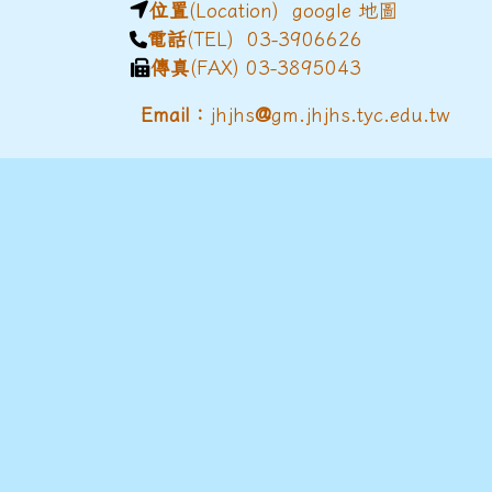
位置
(Location)
google 地圖
電話
(TEL) 03-3906626
傳真
(FAX) 03-3895043
@
Email：
jhjhs
gm.jhjhs.tyc.edu.tw