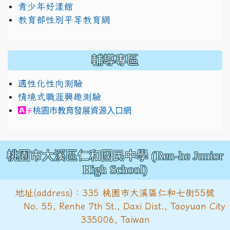
青少年好漾館
教育部性別平等教育網
輔導專區
適性化性向測驗
情境式職涯興趣測驗
link to https://exam.career.ntnu.edu.tw/cit/in
桃園市教育發展資源入口網
卡
桃園市大溪區仁和國民中學 (Ren-he Junior
High School)
地址(address)：335 桃園市大溪區仁和七街55號
No. 55, Renhe 7th St., Daxi Dist., Taoyuan City
335006, Taiwan