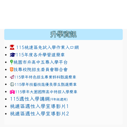
:::
升學資訊
115桃連區免試入學作業入口網
link to https://www.jhjhs.tyc.edu.tw/modules/tadnew
link to http://tyc.entry.ed
link to http://tyc.entry.ed
115年度各升學管道簡章
桃園市升高中五專入學平台
技專校院招生委員會聯合會
115學年特色招生專業群科甄選簡章
115學年技藝技能優良學生甄選簡章
115學年
大園國際高中
特招入學簡章
115適性入學講綱
(9年級適用)
link to https://docs.google.com/presentation/
桃連區適性入學宣導影片1
link to https://docs.google.com/presentation/
114適性入學講綱
1111
桃連區適性入學宣導影片2
(