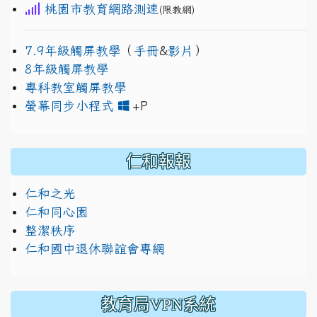
桃園市教育網路測速
(限教網)
7.9年級觸屏教學
（
手冊
&
影片
）
8年級觸屏教學
專科教室觸屏教學
link to https://www.jh
link to https://drive.googl
螢幕同步小程式
+P
仁和報報
仁和之光
仁和同心園
整潔秩序
仁和國中退休聯誼會專網
教育局VPN系統