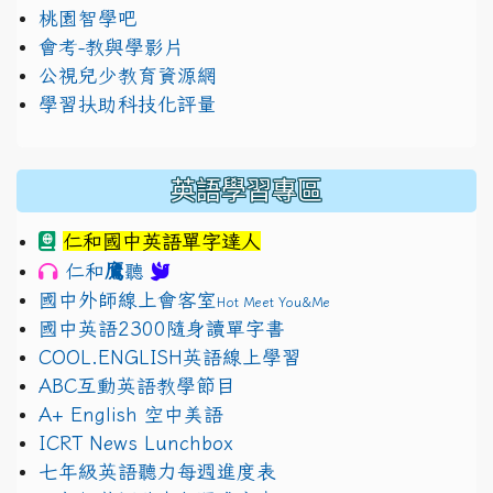
桃園智學吧
會考-教與學影片
公視兒少教育資源網
學習扶助科技化評量
英語學習專區
仁和國中英語單字達人
鷹
仁和
聽
國中外師線上會客室
Hot Meet You&Me
國中英語2300隨身讀單字書
COOL.ENGLISH英語線上學習
ABC互動英語教學節目
A+ English 空中美語
ICRT News Lunchbox
七年級英語聽力每週進度表