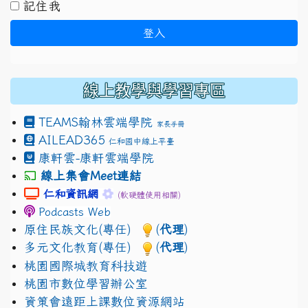
記住我
登入
線上教學與學習專區
TEAMS
翰林雲端學院
家長手冊
AILEAD365
仁和國中線上平臺
康軒雲-康軒雲端學院
線上集會Meet連結
link to https://sites.google.com/gm.jhjhs.tyc.edu.
link to https://sites.google.com/gm.
仁和資訊網
(軟硬體使用相關)
Podcasts Web
原住民族文化(專任)
(
代理
)
多元文化教育(專任)
(
代理
)
桃園國際城教育科技遊
桃園市數位學習辦公室
資策會遠距上課數位資源網站