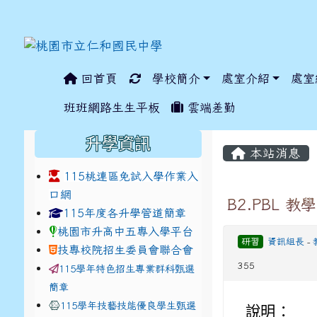
回首頁
學校簡介
處室介紹
處室
:::
班班網路生生平板
雲端差勤
:::
:::
升學資訊
本站消息
115桃連區免試入學作業入
口網
B2.PBL 
link to https://www.jhjhs.tyc.edu.tw/modules/ta
link to http://tyc.entr
link to http://tyc.entr
115年度各升學管道簡章
桃園市升高中五專入學平台
研習
資訊組長
-
技專校院招生委員會聯合會
355
115學年特色招生專業群科甄選
簡章
115學年技藝技能優良學生甄選
說明：