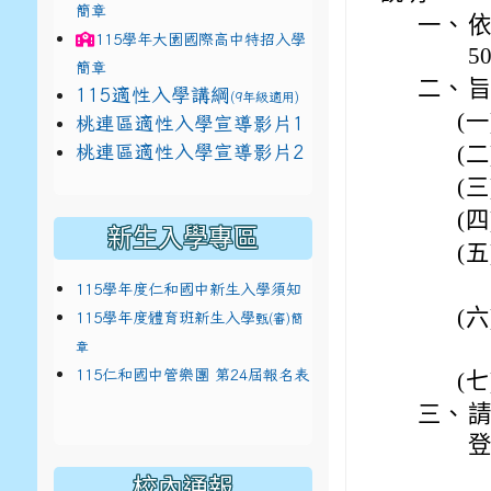
簡章
一、
依
115學年
大園國際高中
特招入學
5
簡章
二、
115適性入學講綱
(9年級適用)
(一
link to https://docs.google.com/presentat
桃連區適性入學宣導影片1
link to https://docs.google.com/presentat
114適性入學講綱
(二
1
桃連區適性入學宣導影片2
(
(三
(四
新生入學專區
(五
115學年度仁和國中新生入學須知
(六
115學年度體育班新生入學
甄(審)簡
章
115仁和國中管樂團 第24屆報名表
(七
三、
校內通報