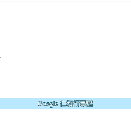
A
Google 仁和行事曆
.jhjhs.tyc.edu.tw/uploads/tad_blocks/file/%
oogle.com/file/d/1DRAbt49kEePJ5_zYCA1AuLinl3dysZ_8/