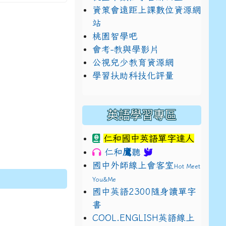
資策會遠距上課數位資源網
站
桃園智學吧
會考-教與學影片
公視兒少教育資源網
學習扶助科技化評量
英語學習專區
仁和國中英語單字達人
鷹
仁和
聽
國中外師線上會客室
Hot Meet
You&Me
國中英語2300隨身讀單字
書
E9%BB%9E2%E4%B8%8B%E5%9F%B7%E8%A1%8C%E5%8F%
view?usp=sharing
COOL.ENGLISH英語線上