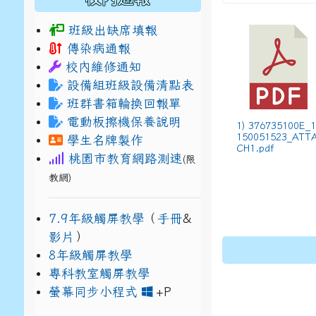
班級出缺席填報
傳染病通報
校內維修通知
設備組班級設備清點表
班群書箱輪換回報單
電動板擦機保養說明
1) 376735100E_1
150051523_ATT
學生名牌製作
CH1.pdf
桃園市教育網路測速
(限
教網)
7.9年級觸屏教學
（
手冊
&
影片
）
8年級觸屏教學
專科教室觸屏教學
link to https://www
link to https://drive.g
螢幕同步小程式
+P