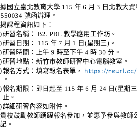
據國立臺北教育大學 115 年 6 月 3 日北教大資
0550034 號函辦理。
旨揭課程資訊如下：
)
研習名稱： B2. PBL 教學應用工作坊。
ion/d/1x3bih9gNpRNolaz0znBOn--g7OisECve/edit?usp=
ion/d/1x3bih9gNpRNolaz0znBOn--g7OisECve/edit?usp=
)
111ㄅㄅ
研習日期： 115 年 7 月 1 日(星期三)。
link to https://docs.go114適性入學講綱
ogle.co
(
)
研習時間：上午 9 時至下午 4 時 30 分。
)
研習地點：新竹市教師研習中心電腦教室。
)
報名方式：填寫報名表單，
https://reurl.c
。
)
報名期限：即日起至 115 年 6 月 24 日(星期三
止。
)
詳細研習內容如附件。
請貴校鼓勵教師踴躍報名參加，並惠予參與教師
登記。