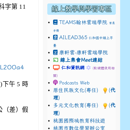
科字第 11
線上教學與學習專區
TEAMS
翰林雲端學院
家長
手冊
drive_link&ouid=115921082145615632562&rtpof=true&
AILEAD365
仁和國中線上平
drive_link&ouid=115921082145615632562&rtpof=true&
m/presentation/d/14fN7FrCDS9g9keYgSUmfVbCTNGSK
臺
康軒雲-康軒雲端學院
線上集會Meet連結
c/L2OOa4
link to https://sites.google.com
link to https://s
仁和資訊網
(軟硬體使用相
關)
Podcasts Web
)下午 5 時
原住民族文化(專任)
(
代
理
)
多元文化教育(專任)
(
代
公（差）假
理
)
桃園國際城教育科技遊
桃園市數位學習辦公室