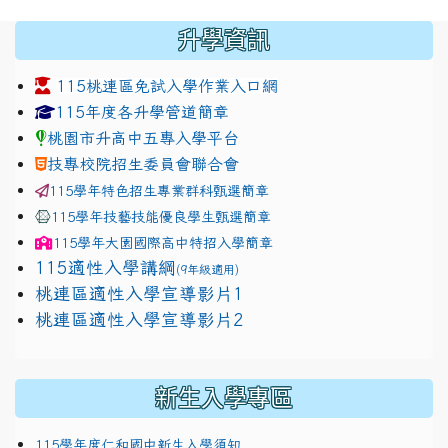
:::
升學資訊
115桃連區免試入學作業入口網
link to https://www.jhjhs.tyc.edu.tw/modules/tadnew
link to http://tyc.entry.ed
link to http://tyc.entry.ed
115年度各升學管道簡章
桃園市升高中五專入學平台
技專校院招生委員會聯合會
115學年特色招生專業群科甄選簡章
115學年技藝技能優良學生甄選簡章
115學年
大園國際高中
特招入學簡章
115適性入學講綱
(9年級適用)
link to https://docs.google.com/presentation/
桃連區適性入學宣導影片1
link to https://docs.google.com/presentation/
114適性入學講綱
1111
桃連區適性入學宣導影片2
(
新生入學專區
115學年度仁和國中新生入學須知