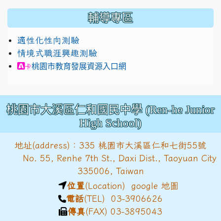
輔導專區
適性化性向測驗
情境式職涯興趣測驗
link to https://exam.career.ntnu.edu.tw/cit/in
桃園市教育發展資源入口網
卡
桃園市大溪區仁和國民中學 (Ren-he Junior
High School)
地址(address)：335 桃園市大溪區仁和七街55號
No. 55, Renhe 7th St., Daxi Dist., Taoyuan City
335006, Taiwan
位置
(Location)
google 地圖
電話
(TEL) 03-3906626
傳真
(FAX) 03-3895043