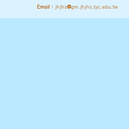
@
Email：
jhjhs
gm.jhjhs.tyc.edu.tw