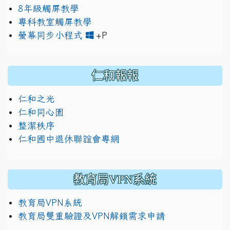
8年級觸屏教學
專科教室觸屏教學
link to https://www.jh
link to https://drive.googl
螢幕同步小程式
+P
仁和報報
仁和之光
仁和同心園
整潔秩序
仁和國中退休聯誼會專網
教育局VPN系統
教育局VPN系統
教育局雙重驗證及VPN解鎖需求申請