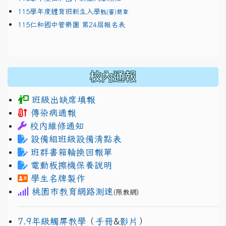
115學年度體育班新生入學
甄(審)簡章
115仁和國中管樂團 第24屆報名表
校內通報
班級出缺席填報
傳染病通報
校內維修通知
設備組班級設備清點表
班群書箱輪換回報單
電動板擦機保養說明
學生名牌製作
桃園市教育網路測速
(限教網)
7.9年級觸屏教學
（
手冊
&
影片
）