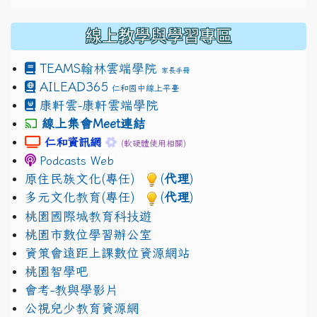
線上教學與學習專區
TEAMS
翰林雲端學院
家長手冊
AILEAD365
仁和國中線上平臺
康軒雲-康軒雲端學院
線上集會Meet連結
link to https://sites.google.com/gm.jhjhs.tyc.edu.
link to https://sites.google.com/gm.
仁和資訊網
(軟硬體使用相關)
Podcasts Web
原住民族文化(專任)
(
代理
)
多元文化教育(專任)
(
代理
)
桃園國際城教育科技遊
桃園市數位學習辦公室
資策會遠距上課數位資源網站
桃園智學吧
會考-教與學影片
公視兒少教育資源網