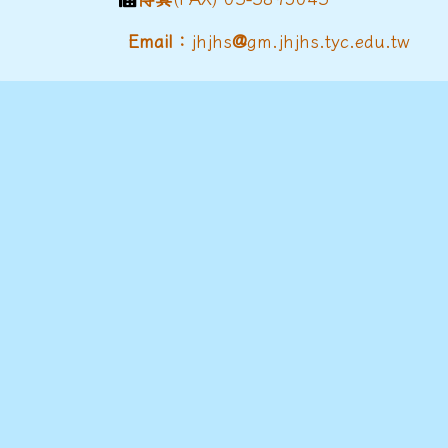
@
Email：
jhjhs
gm.jhjhs.tyc.edu.tw