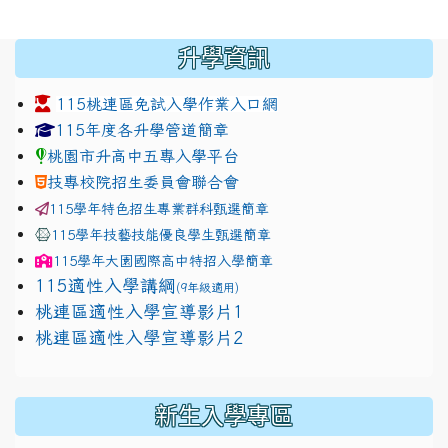
:::
升學資訊
115桃連區免試入學作業入口網
link to https://www.jhjhs.tyc.edu.tw/modules/tadnew
link to http://tyc.entry.ed
link to http://tyc.entry.ed
115年度各升學管道簡章
桃園市升高中五專入學平台
技專校院招生委員會聯合會
115學年特色招生專業群科甄選簡章
115學年技藝技能優良學生甄選簡章
115學年
大園國際高中
特招入學簡章
115適性入學講綱
(9年級適用)
link to https://docs.google.com/presentation/
桃連區適性入學宣導影片1
link to https://docs.google.com/presentation/
114適性入學講綱
1111
桃連區適性入學宣導影片2
(
新生入學專區