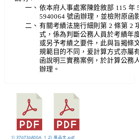
一、
依本府人事處案陳銓敘部 115 年 5 
5940064 號函辦理，並檢附原函影
二、
有關考績法施行細則第 2 條第 2
式，係為判斷公務人員於考績年
或另予考績之要件，此與旨揭條
規範目的不同，爰計算方式亦屬
函說明三實務案例，於計算公務
辦理。
1) 376736800A_1
2) 原函文.pdf