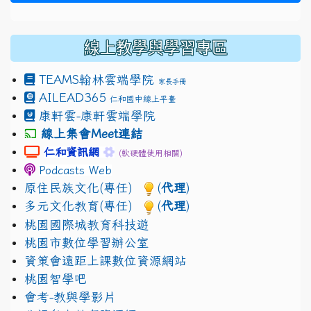
線上教學與學習專區
TEAMS
翰林雲端學院
家長手冊
AILEAD365
仁和國中線上平臺
康軒雲-康軒雲端學院
線上集會Meet連結
link to https://sites.google.com/gm.jhjhs.tyc.edu.
link to https://sites.google.com/gm.
仁和資訊網
(軟硬體使用相關)
Podcasts Web
原住民族文化(專任)
(
代理
)
多元文化教育(專任)
(
代理
)
桃園國際城教育科技遊
桃園市數位學習辦公室
資策會遠距上課數位資源網站
桃園智學吧
會考-教與學影片