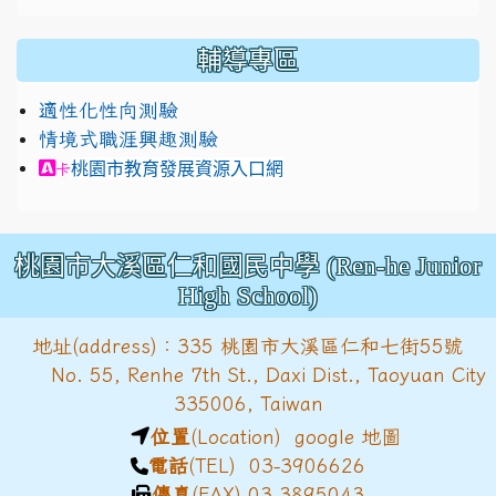
輔導專區
適性化性向測驗
情境式職涯興趣測驗
link to https://exam.career.ntnu.edu.tw/cit/in
桃園市教育發展資源入口網
卡
桃園市大溪區仁和國民中學 (Ren-he Junior
High School)
地址(address)：335 桃園市大溪區仁和七街55號
No. 55, Renhe 7th St., Daxi Dist., Taoyuan City
335006, Taiwan
位置
(Location)
google 地圖
電話
(TEL) 03-3906626
傳真
(FAX) 03-3895043