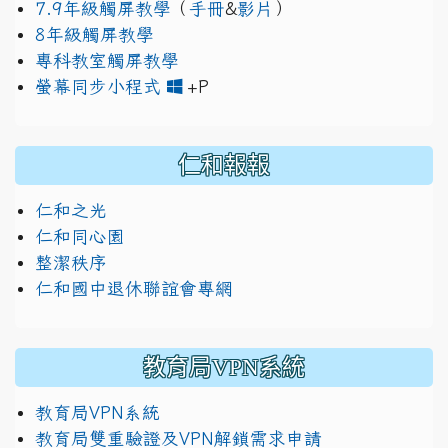
7.9年級觸屏教學
（
手冊
&
影片
）
8年級觸屏教學
專科教室觸屏教學
link to https://www.jh
link to https://drive.googl
螢幕同步小程式
+P
仁和報報
仁和之光
仁和同心園
整潔秩序
仁和國中退休聯誼會專網
教育局VPN系統
教育局VPN系統
教育局雙重驗證及VPN解鎖需求申請